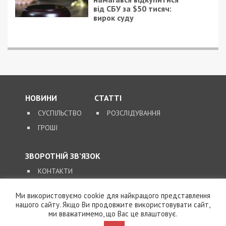
від СБУ за $50 тисяч:
вирок суду
НОВИНИ
СТАТТІ
СУСПІЛЬСТВО
РОЗСЛІДУВАННЯ
ГРОШІ
ЗВОРОТНІЙ ЗВ’ЯЗОК
КОНТАКТИ
Ми використовуємо cookie для найкращого представлення
SUPPORT@49000.COM.UA
нашого сайту. Якщо Ви продовжите використовувати сайт,
ми вважатимемо, що Вас це влаштовує.
© 2026, ВСІ ПРАВА ЗАХИЩЕНІ
49000.COM.UA