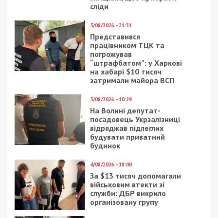
сліди
5/08/2026 - 21:31
Представився
працівником ТЦК та
погрожував
“штрафбатом”: у Харкові
на хабарі $10 тисяч
затримали майора ВСП
5/08/2026 - 10:29
На Волині депутат-
посадовець Укрзалізниці
відряджав підлеглих
будувати приватний
будинок
4/08/2026 - 18:00
За $13 тисяч допомагали
військовим втекти зі
служби: ДБР викрило
організовану групу