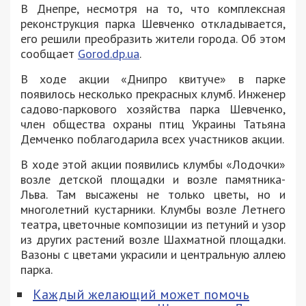
В Днепре, несмотря на то, что комплексная
реконструкция парка Шевченко откладывается,
его решили преобразить жители города. Об этом
сообщает
Gorod.dp.ua
.
В ходе акции «Днипро квитуче» в парке
появилось несколько прекрасных клумб. Инженер
садово-паркового хозяйства парка Шевченко,
член общества охраны птиц Украины Татьяна
Демченко поблагодарила всех участников акции.
В ходе этой акции появились клумбы «Лодочки»
возле детской площадки и возле памятника-
Льва. Там высажены не только цветы, но и
многолетний кустарники. Клумбы возле Летнего
театра, цветочные композиции из петуний и узор
из других растений возле Шахматной площадки.
Вазоны с цветами украсили и центральную аллею
парка.
Каждый желающий может помочь