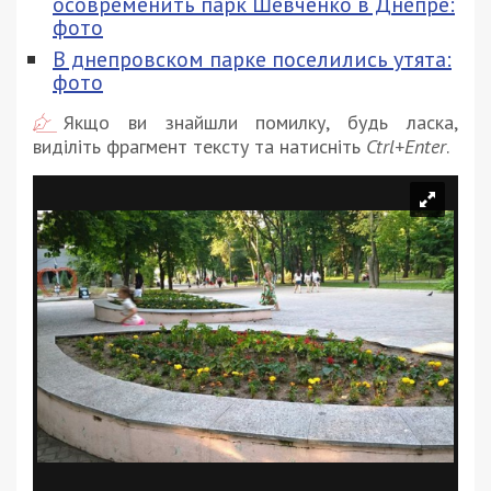
осовременить парк Шевченко в Днепре:
фото
В днепровском парке поселились утята:
фото
Якщо ви знайшли помилку, будь ласка,
виділіть фрагмент тексту та натисніть
Ctrl+Enter
.