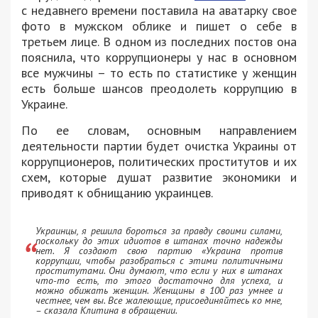
с недавнего времени поставила на аватарку свое
фото в мужском облике и пишет о себе в
третьем лице. В одном из последних постов она
пояснила, что коррупционеры у нас в основном
все мужчины – то есть по статистике у женщин
есть больше шансов преодолеть коррупцию в
Украине.
По ее словам, основным направлением
деятельности партии будет очистка Украины от
коррупционеров, политических проститутов и их
схем, которые душат развитие экономики и
приводят к обнищанию украинцев.
Украинцы, я решила бороться за правду своими силами,
поскольку до этих идиотов в штанах точно надежды
нет. Я создают свою партию «Украина против
коррупции, чтобы разобраться с этими политичными
проститутами. Они думают, что если у них в штанах
что-то есть, то этого достаточно для успеха, и
можно обижать женщин. Женщины в 100 раз умнее и
честнее, чем вы. Все жалеющие, присоединяйтесь ко мне,
– сказала Клитина в обращении.