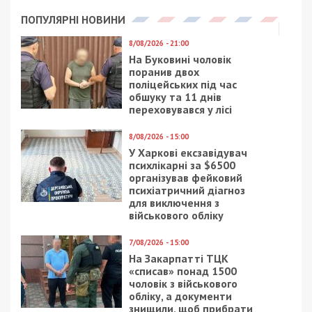
ПОПУЛЯРНІ НОВИНИ
8/08/2026 - 21:00
На Буковині чоловік
поранив двох
поліцейських під час
обшуку та 11 днів
переховувався у лісі
8/08/2026 - 15:00
У Харкові ексзавідувач
психлікарні за $6500
організував фейковий
психіатричний діагноз
для виключення з
військового обліку
7/08/2026 - 15:00
На Закарпатті ТЦК
«списав» понад 1500
чоловік з військового
обліку, а документи
знищили, щоб прибрати