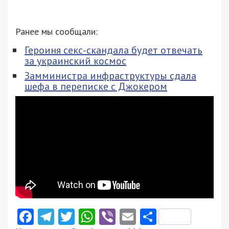
Ранее мы сообщали:
Героиня секс-скандала будет отвечать
за украинский космос
Замминистра инфраструктуры сдала
шефа в переписке с Джокером
Facebook
Telegram
Twitter
WhatsApp
Viber
Email
Поділити