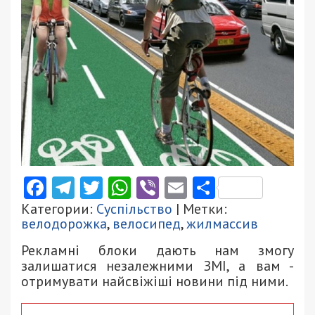
Facebook
Telegram
Twitter
WhatsApp
Viber
Email
Поділити
Категории:
Суспільство
| Метки:
велодорожка
,
велосипед
,
жилмассив
Рекламні блоки дають нам змогу
залишатися незалежними ЗМІ, а вам -
отримувати найсвіжіші новини під ними.