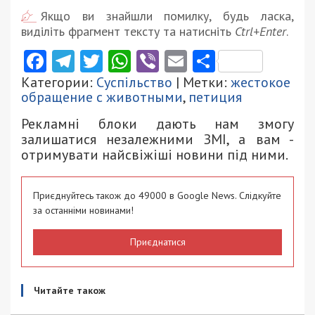
Якщо ви знайшли помилку, будь ласка,
виділіть фрагмент тексту та натисніть
Ctrl+Enter
.
Facebook
Telegram
Twitter
WhatsApp
Viber
Email
Поділити
Категории:
Суспільство
| Метки:
жестокое
обращение с животными
,
петиция
Рекламні блоки дають нам змогу
залишатися незалежними ЗМІ, а вам -
отримувати найсвіжіші новини під ними.
Приєднуйтесь також до 49000 в Google News. Слідкуйте
за останніми новинами!
Приєднатися
Читайте також