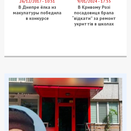
26/12/2017 - 10:51
9/01/2024 - 17:55
В Днепре ёлка из
В Кривому Розі
макулатуры победила
посадовиця брала
в конкурсе
“відкати” за ремонт
укриттів в школах