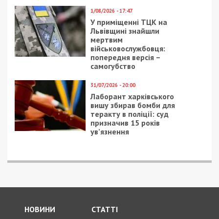
1/08/2026 - 17:47
У приміщенні ТЦК на
Львівщині знайшли
мертвим
військовослужбовця:
попередня версія –
самогубство
31/07/2026 - 20:00
Лаборант харківського
вишу збирав бомби для
теракту в поліції: суд
призначив 15 років
ув’язнення
НОВИНИ
СТАТТІ