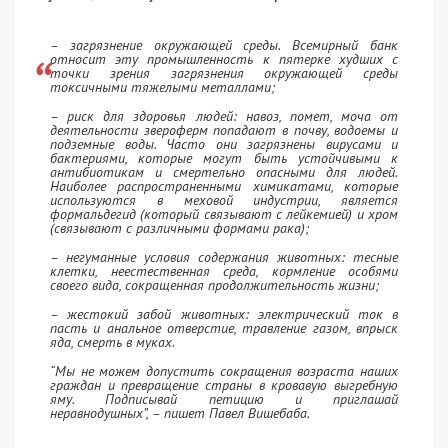
– загрязнение окружающей среды. Всемирный банк
относит эту промышленность к пятерке худших с
точки зрения загрязнения окружающей среды
токсичными тяжелыми металлами;
– риск для здоровья людей: навоз, помет, моча от
деятельности звероферм попадают в почву, водоемы и
подземные воды. Часто они загрязнены вирусами и
бактериями, которые могут быть устойчивыми к
антибиотикам и смертельно опасными для людей.
Наиболее распространенными химикатами, которые
используются в меховой индустрии, является
формальдегид (который связывают с лейкемией) и хром
(связывают с различными формами рака);
– негуманные условия содержания животных: тесные
клетки, неестественная среда, кормление особями
своего вида, сокращенная продолжительность жизни;
– жестокий забой животных: электрический ток в
пасть и анальное отверстие, травление газом, впрыск
яда, смерть в муках.
“Мы не можем допустить сокращения возраста наших
граждан и превращение страны в кровавую выгребную
яму. Подписывай петицию и приглашай
неравнодушных”, – пишет
Павел Вишебаба
.