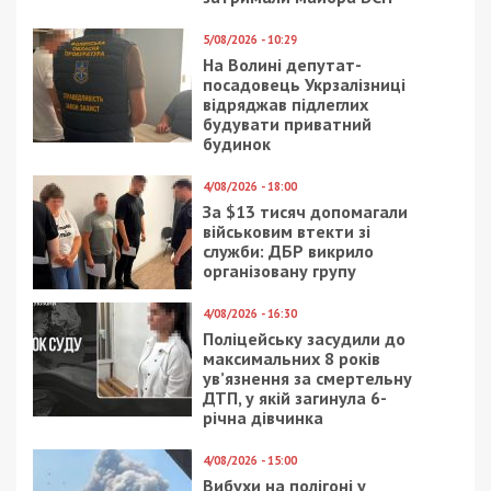
5/08/2026 - 10:29
На Волині депутат-
посадовець Укрзалізниці
відряджав підлеглих
будувати приватний
будинок
4/08/2026 - 18:00
За $13 тисяч допомагали
військовим втекти зі
служби: ДБР викрило
організовану групу
4/08/2026 - 16:30
Поліцейську засудили до
максимальних 8 років
ув’язнення за смертельну
ДТП, у якій загинула 6-
річна дівчинка
4/08/2026 - 15:00
Вибухи на полігоні у