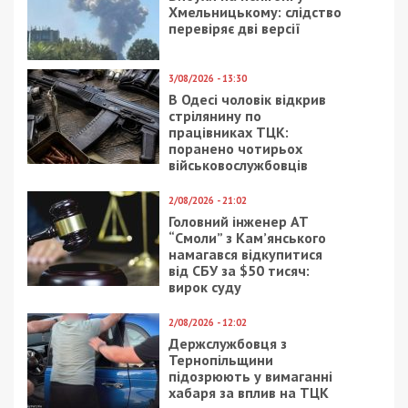
Хмельницькому: слідство
перевіряє дві версії
3/08/2026 - 13:30
В Одесі чоловік відкрив
стрілянину по
працівниках ТЦК:
поранено чотирьох
військовослужбовців
2/08/2026 - 21:02
Головний інженер АТ
“Смоли” з Кам’янського
намагався відкупитися
від СБУ за $50 тисяч:
вирок суду
2/08/2026 - 12:02
Держслужбовця з
Тернопільщини
підозрюють у вимаганні
хабаря за вплив на ТЦК