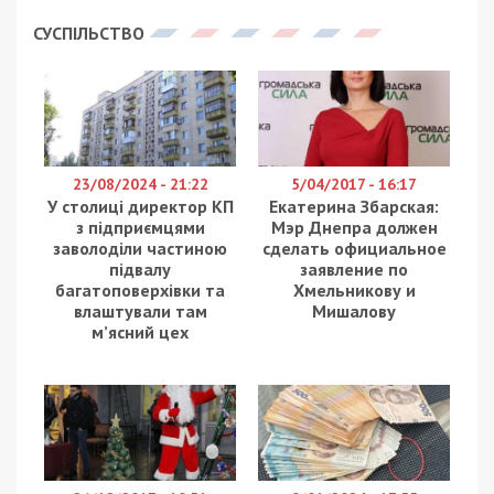
СУСПІЛЬСТВО
23/08/2024 - 21:22
5/04/2017 - 16:17
У столиці директор КП
Екатерина Збарская:
з підприємцями
Мэр Днепра должен
заволоділи частиною
сделать официальное
підвалу
заявление по
багатоповерхівки та
Хмельникову и
влаштували там
Мишалову
м’ясний цех