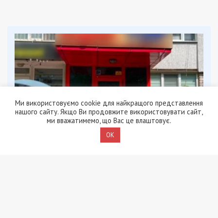
Ми використовуємо cookie для найкращого представлення
нашого сайту. Якщо Ви продовжите використовувати сайт,
ми вважатимемо, що Вас це влаштовує.
OK
5/08/2026 - 13:24
У Хмельницькому директора мовної школи
підозрюють у розбещенні учениць