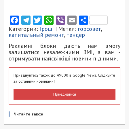
Facebook
Telegram
Twitter
WhatsApp
Viber
Email
Поділити
Категории:
Гроші
| Метки:
горсовет
,
капитальный ремонт
,
тендер
Рекламні блоки дають нам змогу
залишатися незалежними ЗМІ, а вам -
отримувати найсвіжіші новини під ними.
Приєднуйтесь також до 49000 в Google News. Слідкуйте
за останніми новинами!
Приєднатися
Читайте також