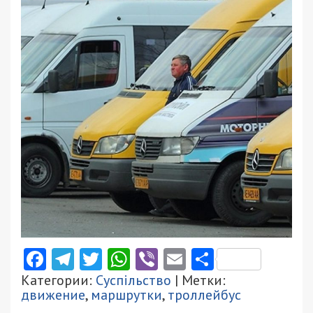
Facebook
Telegram
Twitter
WhatsApp
Viber
Email
Поділити
Категории:
Суспільство
| Метки:
движение
,
маршрутки
,
троллейбус