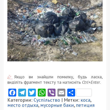
Якщо ви знайшли помилку, будь ласка,
виділіть фрагмент тексту та натисніть
Ctrl+Enter
.
Facebook
Telegram
Twitter
WhatsApp
Viber
Email
Поділити
Категории:
Суспільство
| Метки:
коса
,
место отдыха
,
мусорные баки
,
петиция