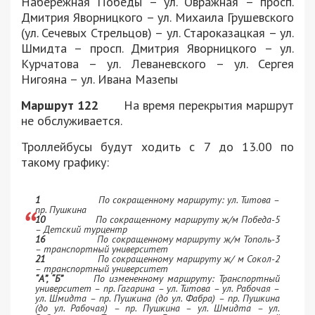
Набережная Победы – ул. Овражная – просп.
Дмитрия Яворницкого – ул. Михаила Грушевского
(ул. Сечевых Стрельцов) – ул. Староказацкая – ул.
Шмидта – просп. Дмитрия Яворницкого – ул.
Курчатова – ул. Леваневского – ул. Сергея
Нигояна – ул. Ивана Мазепы
Маршрут 122
На время перекрытия маршрут
не обслуживается.
Троллейбусы будут ходить с 7 до 13.00 по
такому графику:
1
По сокращенному маршруту: ул. Титова –
пр. Пушкина
10
По сокращенному маршруту ж/м Победа-5
– Детский турцентр
16
По сокращенному маршруту ж/м Тополь-3
– транспортный университет
21
По сокращенному маршруту ж/ м Сокол-2
– транспортный университет
“А”, “Б”
По измененному маршруту: Транспортный
университет – пр. Гагарина – ул. Титова – ул. Рабочая –
ул. Шмидта – пр. Пушкина (до ул. Фабра) – пр. Пушкина
(до ул. Рабочая) – пр. Пушкина – ул. Шмидта – ул.