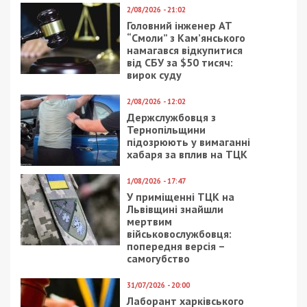
СУСПІЛЬСТВО
29/03/2020 - 22:11
24/05/2018 - 13:39
Коронавирус в
Руслан Мороз лишил
Украине:
ежиков крыши, а
приближаемся к
днепрян – наливайки
полутысяче