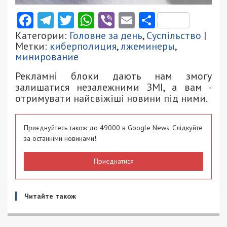
Facebook
Telegram
Twitter
WhatsApp
Viber
Email
Поділити
Категории:
Головне за день
,
Суспільство
|
Метки:
киберполиция
,
лжеминеры
,
минирование
Рекламні блоки дають нам змогу
залишатися незалежними ЗМІ, а вам -
отримувати найсвіжіші новини під ними.
Приєднуйтесь також до 49000 в Google News. Слідкуйте
за останніми новинами!
Приєднатися
Читайте також