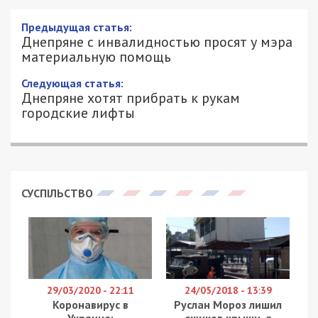
Днепряне с инвалидностью просят у
мэра материальную помощь
7/05/2019 - 8:30
ОЛЬГА РУДЕНКО - СПЕЦИАЛЬНО ДЛЯ
2307
49000.COM.UA
Люди с инвалидностью живут в каждом
государстве. Но не везде их проблемам
уделяется должное внимание. 6 мая днепрянка
Татьяна Ганич обратилась к мэру города с
просьбой
назначить материальную помощь от
городской власти семьям, в которых живут люди
с инвалидностью. Соотвествующее обращение
она зарегистрировала на сайте Единой системы
местных петиций.
Татьяна Ганич напоминает, что государственная
помощь украинцам с инвалидностью колеблется