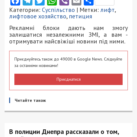
Facebook
Telegram
Twitter
WhatsApp
Viber
Email
Поділити
Категории:
Суспільство
| Метки:
лифт
,
лифтовое хозяйство
,
петиция
Рекламні блоки дають нам змогу
залишатися незалежними ЗМІ, а вам -
отримувати найсвіжіші новини під ними.
Приєднуйтесь також до 49000 в Google News. Слідкуйте
за останніми новинами!
Приєднатися
Читайте також
В полиции Днепра рассказали о том,