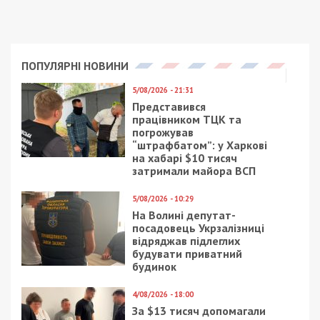
Facebook
Telegram
Twitter
WhatsApp
Viber
Email
Поділити
Категории:
Суспільство
| Метки:
люди с
инвалидностью
,
петиция
Рекламні блоки дають нам змогу
залишатися незалежними ЗМІ, а вам -
отримувати найсвіжіші новини під ними.