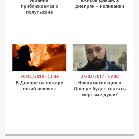
между суммами 1497 и 3075 грн. Этих денег не
хватает даже на минимальные потребности
здорового человека.
Кроме того, по мнению активистки, большинство
семей, где живет ребенок с инвалидностью –
неполные. Татьяна Ганич отмечает, что отец, как
правило, уходит из семьи, и все заботы ложатся
на мать, иногда – опекуна. Послединми часто
становятся бабушки или дедушки, то есть
пожилые люди, которым и так непросто
заработать на современном рынке труда.
Женщины, которые в одиночку воспитывают
детей с инвалидностью, не могут хорошо
зарабатывать, поскольку работодатели не хотят
трудоутраивать человека, у которого на руках
всегда больной ребенок.
Татьяна Ганич считает, что городскому бюджету
вполне по плечу выделить материальную
помощь для семей, где живут люди с