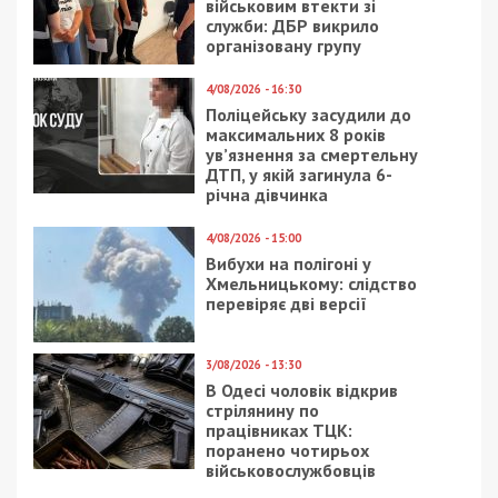
Приєднуйтесь також до 49000 в Google News. Слідкуйте
за останніми новинами!
Приєднатися
Читайте також
Предыдущая статья:
В Днепре задержали ревнивого
лжеминера
Следующая статья:
В полиции Днепра рассказали о том, кто
“минирует” город