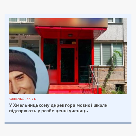
инвалидностью. На сбор подписей за инициативу
у днепрянки есть еще 90 дней. По состоянию на
6 мая петицию уже подписали шестеро днепрян.
49000.com.ua
регулярно пишет о днепрянах с
инвалидностью, которые отличаются активной
жизненной позицией. Например,
Софис Грубова
,
спортсменка, психолог и активистка, совсем
надавно
тестировала на доступность
Днепропетровский исторический музей.