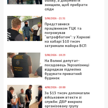
Читайте також
Предыдущая статья:
В Днепре родила женщина-бабочка: фото
Следующая статья:
В Днепре активисты решают судьбу
разрушенной скульптуры
СУСПІЛЬСТВО