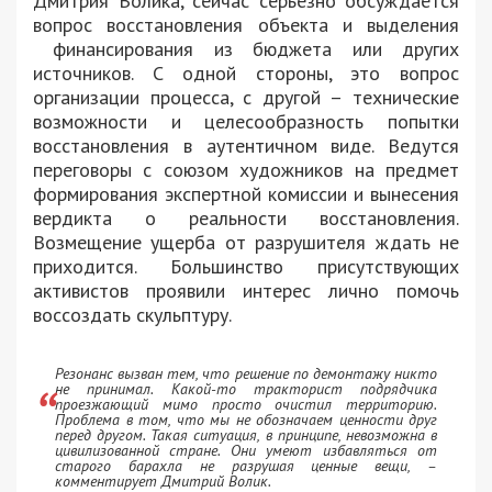
Дмитрия Волика, сейчас серьезно обсуждается
вопрос восстановления объекта и выделения
финансирования из бюджета или других
источников. С одной стороны, это вопрос
организации процесса, с другой – технические
возможности и целесообразность попытки
восстановления в аутентичном виде. Ведутся
переговоры с союзом художников на предмет
формирования экспертной комиссии и вынесения
вердикта о реальности восстановления.
Возмещение ущерба от разрушителя ждать не
приходится. Большинство присутствующих
активистов проявили интерес лично помочь
воссоздать скульптуру.
Резонанс вызван тем, что решение по демонтажу никто
не принимал. Какой-то тракторист подрядчика
проезжающий мимо просто очистил территорию.
Проблема в том, что мы не обозначаем ценности друг
перед другом. Такая ситуация, в принципе, невозможна в
цивилизованной стране. Они умеют избавляться от
старого барахла не разрушая ценные вещи, –
комментирует Дмитрий Волик.