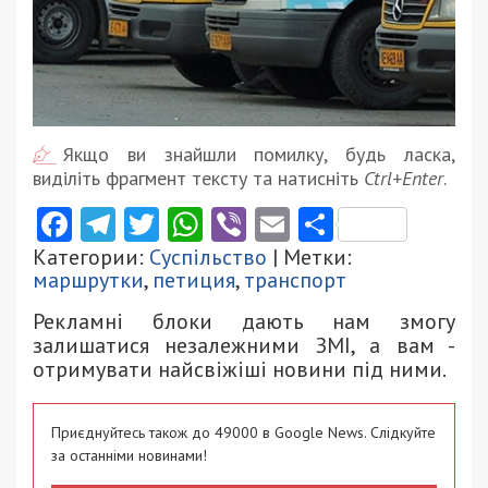
Якщо ви знайшли помилку, будь ласка,
виділіть фрагмент тексту та натисніть
Ctrl+Enter
.
Facebook
Telegram
Twitter
WhatsApp
Viber
Email
Поділити
Категории:
Суспільство
| Метки:
маршрутки
,
петиция
,
транспорт
Рекламні блоки дають нам змогу
залишатися незалежними ЗМІ, а вам -
отримувати найсвіжіші новини під ними.
Приєднуйтесь також до 49000 в Google News. Слідкуйте
за останніми новинами!