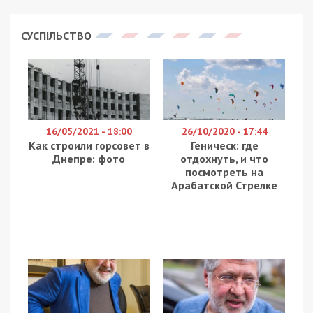
петиций
появилось обращение
от жителей
поселков Таромское и Ясное с просьбой
обработать территорию от клещей.
По мнению специалистов, активность клещей
наблюдается сразу после схода снега. Пик
приходится на летние месяцы. Процедуру
следует проводить этапами, начиная с марта
месяца и до первых холодов.
Клещи несут большую угрозу для здоровья
людей и животных. Они переносят болезнь
Лайма, энцефалит, бабезиоз и другие. Все это
достаточно страшные заболевания и их
последствия очень печальны для организма, –
сказано в обращении автора петиции Максима
Костюшко.
Поселок Ясный расположен между Таромским и
Диевкой. Он хорошо известен как дачный
поселок.
Автор требует провести обработку, так как