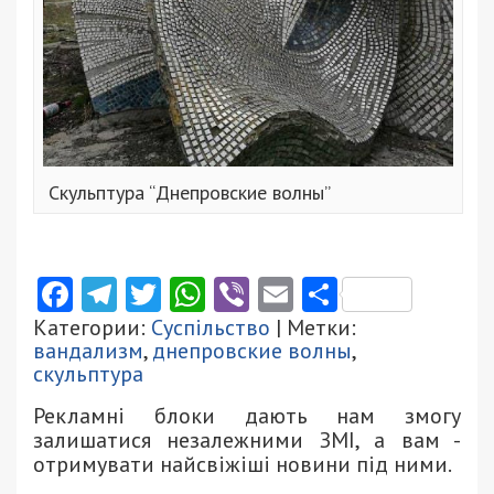
Скульптура “Днепровские волны”
Facebook
Telegram
Twitter
WhatsApp
Viber
Email
Поділити
Категории:
Суспільство
| Метки:
вандализм
,
днепровские волны
,
скульптура
Рекламні блоки дають нам змогу
залишатися незалежними ЗМІ, а вам -
отримувати найсвіжіші новини під ними.