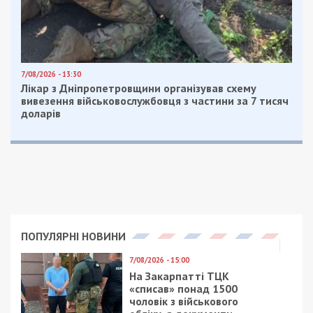
Facebook
Telegram
Twitter
WhatsApp
Viber
Email
Поділити
Категории:
Суспільство
| Метки:
клещи
Рекламні блоки дають нам змогу
залишатися незалежними ЗМІ, а вам -
отримувати найсвіжіші новини під ними.
Приєднуйтесь також до 49000 в Google News. Слідкуйте
за останніми новинами!
Приєднатися