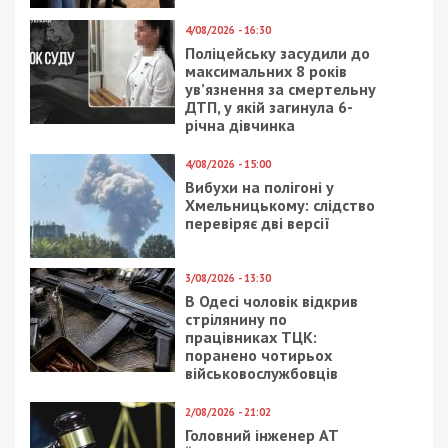
16/05/2021 - 18:00
26/10/2020 - 17:44
Как строили горсовет в
Геническ: где
Днепре: фото
отдохнуть, и что
посмотреть на
Арабатской Стрелке
28/09/2020 - 12:13
8/07/2021 - 10:20
На Днепропетровщине
В аэропорту Днепра у
партия Коломойского
Коломойского появятся
не смогла попасть на
конкуренты
выборы: фото