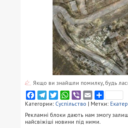
Якщо ви знайшли помилку, будь ласк
Facebook
Telegram
Twitter
WhatsApp
Viber
Email
Поділ
Категории:
Суспільство
| Метки:
Екате
Рекламні блоки дають нам змогу залиш
найсвіжіші новини під ними.