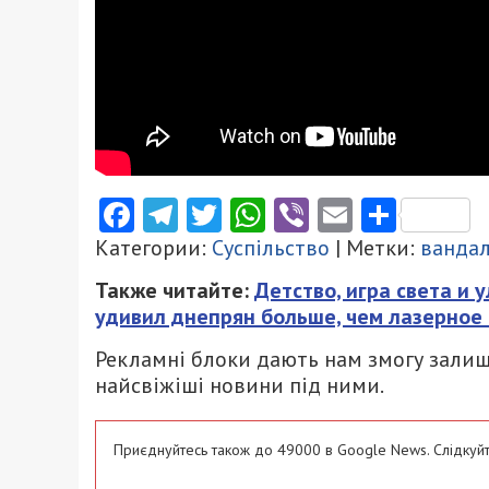
Facebook
Telegram
Twitter
WhatsApp
Viber
Email
Поділ
Категории:
Суспільство
| Метки:
ванда
Также читайте:
Детство, игра света и
удивил днепрян больше, чем лазерное
Рекламні блоки дають нам змогу залиш
найсвіжіші новини під ними.
Приєднуйтесь також до 49000 в Google News. Слідкуйт