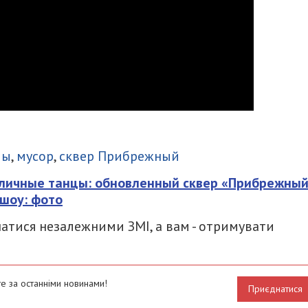
итися
лы
,
мусор
,
сквер Прибрежный
 уличные танцы: обновленный сквер «Прибрежны
 шоу: фото
атися незалежними ЗМІ, а вам - отримувати
е за останніми новинами!
Приєднатися