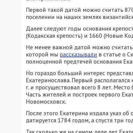
Первой такой датой можно считать 870
поселении на наших землях византийс
Далее следуют годы основания крепос
(Кодакская крепость) и 1660 (Новые Ко
Не менее важной датой можно считать 
которой мы
рассказывали
в статье о С
полноценной предтечей основания Ека
Но гораздо больший интерес представл
Екатеринослава. Первый располагался н
г. и просуществовал всего 8 лет. Место
Часть жителей и построек первого Ека
Новомосковск.
После этого Екатерина издала указ об
датируется 1784 годом, а спустя три го
Так сколько же на самом деле лет Екат