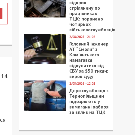
відкрив
стрілянину по
працівниках
ТЦК: поранено
чотирьох
військовослужбовців
2/08/2026 - 21:02
Головний інженер
АТ “Смоли” з
Кам’янського
намагався
відкупитися від
СБУ за $50 тисяч:
214
вирок суду
2/08/2026 - 12:02
Держслужбовця з
Тернопільщини
підозрюють у
вимаганні хабаря
за вплив на ТЦК
ся