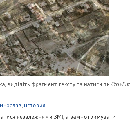
а, виділіть фрагмент тексту та натисніть
Ctrl+Ent
итися
ринослав
,
история
атися незалежними ЗМІ, а вам - отримувати