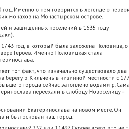
 год. Именно о нем говорится в легенде о перво
ких монахов на Монастырском острове.
тей и защищенных поселений в 1635 году
даки).
1743 год, в который была заложена Половица, о
квере Героев. Именно Половицкая стала
теринослава.
яет тот факт, что изначально существовало два
а берегу р. Кильчень в низинной местности с 17
 бывшего города сейчас затоплено водами р. Сама
теринослава переехали в слободу Новоселицу –
 основании Екатеринослава на новом месте. Он
да и был основан наш город.
еринославу? 232 или 1149? Скорее всего, это не т