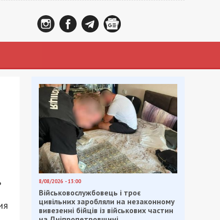
ь
8/08/2026 - 13:00
Військовослужбовець і троє
цивільних заробляли на незаконному
ия
вивезенні бійців із військових частин
на Дніпропетровщині