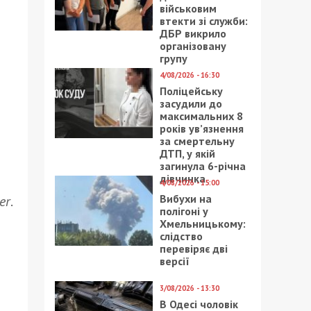
військовим
втекти зі служби:
ДБР викрило
організовану
групу
4/08/2026 - 16:30
Поліцейську
засудили до
максимальних 8
років ув’язнення
за смертельну
ДТП, у якій
загинула 6-річна
дівчинка
4/08/2026 - 15:00
Вибухи на
er
.
полігоні у
Хмельницькому:
слідство
перевіряє дві
версії
3/08/2026 - 13:30
В Одесі чоловік