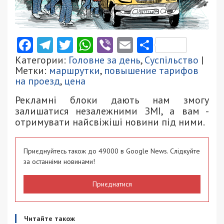
Facebook
Telegram
Twitter
WhatsApp
Viber
Email
Поділити
Категории:
Головне за день
,
Суспільство
|
Метки:
маршрутки
,
повышение тарифов
на проезд
,
цена
Рекламні блоки дають нам змогу
залишатися незалежними ЗМІ, а вам -
отримувати найсвіжіші новини під ними.
Приєднуйтесь також до 49000 в Google News. Слідкуйте
за останніми новинами!
Приєднатися
Читайте також