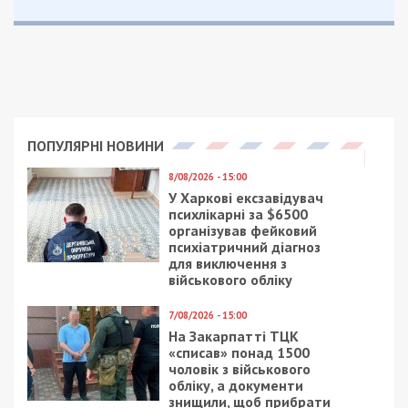
ПОПУЛЯРНІ НОВИНИ
8/08/2026 - 15:00
У Харкові ексзавідувач
психлікарні за $6500
організував фейковий
психіатричний діагноз
для виключення з
військового обліку
7/08/2026 - 15:00
На Закарпатті ТЦК
«списав» понад 1500
чоловік з військового
обліку, а документи
знищили, щоб прибрати