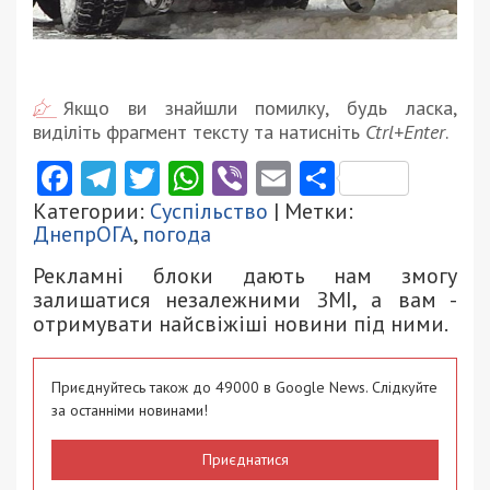
Якщо ви знайшли помилку, будь ласка,
виділіть фрагмент тексту та натисніть
Ctrl+Enter
.
Facebook
Telegram
Twitter
WhatsApp
Viber
Email
Поділити
Категории:
Суспільство
| Метки:
ДнепрОГА
,
погода
Рекламні блоки дають нам змогу
залишатися незалежними ЗМІ, а вам -
отримувати найсвіжіші новини під ними.
Приєднуйтесь також до 49000 в Google News. Слідкуйте
за останніми новинами!
Приєднатися