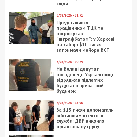
сліди
5/08/2026 - 21:31
Представився
працівником ТЦК та
погрожував
“штрафбатом”: у Харкові
на хабарі $10 тисяч
затримали майора ВСП
5/08/2026 - 10:29
На Волині депутат-
посадовець Укрзалізниці
відряджав підлеглих
будувати приватний
будинок
4/08/2026 - 18:00
За $13 тисяч допомагали
військовим втекти зі
служби: ДБР викрило
організовану групу