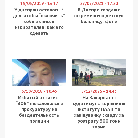
19/03/2019 - 16:17
27/07/2021 - 17:20
У днепрян осталось 4
В Днепре создают
дня, чтобы “включить”
современную детскую
себя в список
больницу: фото
избирателей: как это
сделать
3/10/2018 - 10:45
8/12/2025 - 14:45
Избитый активист
На Закарпатті
“ЗОВ” пожаловался в
судитимуть керівницю
прокуратуру на
інституту НААН та
бездеятельность
завідувачку складу за
полиции
розтрату 300 тонн
зерна