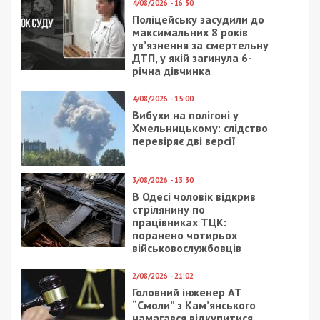
4/08/2026 - 16:30
Поліцейську засудили до
максимальних 8 років
ув’язнення за смертельну
ДТП, у якій загинула 6-
річна дівчинка
4/08/2026 - 15:00
Вибухи на полігоні у
Хмельницькому: слідство
перевіряє дві версії
3/08/2026 - 13:30
В Одесі чоловік відкрив
стрілянину по
працівниках ТЦК:
поранено чотирьох
військовослужбовців
2/08/2026 - 21:02
Головний інженер АТ
“Смоли” з Кам’янського
намагався відкупитися