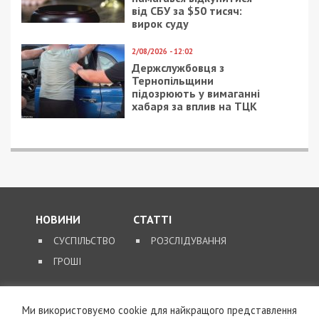
від СБУ за $50 тисяч:
вирок суду
2/08/2026 - 12:02
Держслужбовця з
Тернопільщини
підозрюють у вимаганні
хабаря за вплив на ТЦК
НОВИНИ
СТАТТІ
СУСПІЛЬСТВО
РОЗСЛІДУВАННЯ
ГРОШІ
ЗВОРОТНІЙ ЗВ’ЯЗОК
Ми використовуємо cookie для найкращого представлення