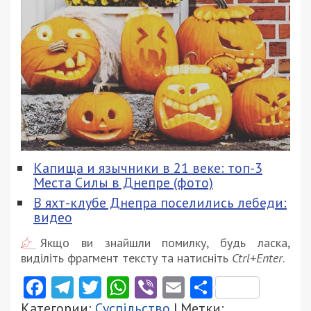
Капища и язычники в 21 веке: топ-3
Места Силы в Днепре (фото)
В яхт-клубе Днепра поселились лебеди:
видео
Якщо ви знайшли помилку, будь ласка,
виділіть фрагмент тексту та натисніть
Ctrl+Enter
.
Facebook
Telegram
Twitter
WhatsApp
Viber
Email
Поділити
Категории:
Суспільство
| Метки: