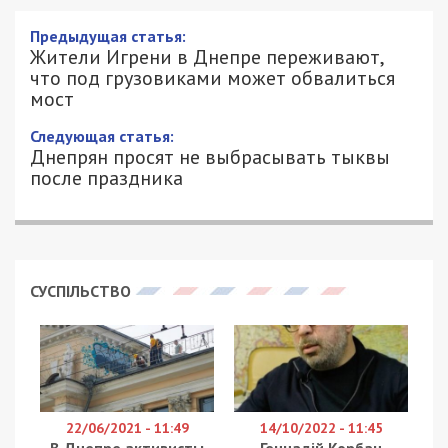
Жители Игрени в Днепре переживают,
что под грузовиками может
обвалиться мост
1/11/2020 - 13:00
АЛИСА ЕФАНОВА - СПЕЦИАЛЬНО ДЛЯ
2442
49000.COM.UA
Мост на улице Разъездной не ремонтировали
более 10 лет, за это время опоры подмыло
водой, а плиты начали прогибаться, сообщает
34 канал
. Жители боятся, что мост может упасть
и пробить газовую трубу. К тому же, переправа
выполняет важное транспортное значение.
Это трасса на Синельниково – единственный
выезд из города. Как вы могли видеть –
постоянный поток грузовиков, очень тяжелый. Во
время движения грузовиков по мосту мост также
немножечко движется, — рассказывает