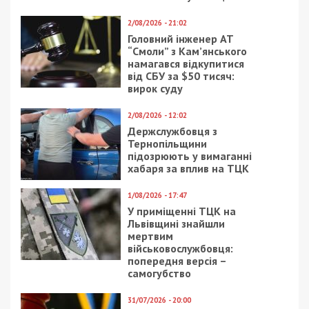
не поддержали
соболезнования
отставку Мишалова и
родственникам
Хмельникова,
погибших в
несмотря на
авиакатастрофе в
коррупционные
Тегеране
скандалы