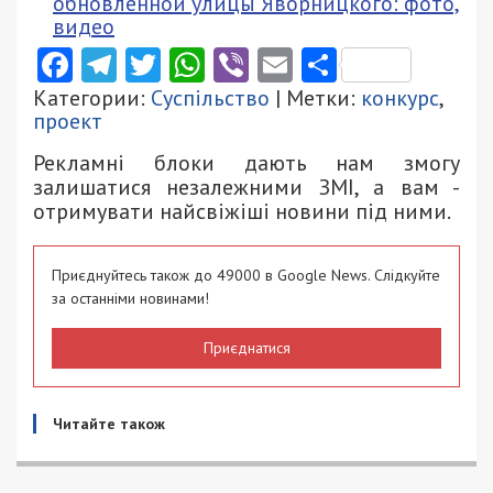
обновленной улицы Яворницкого: фото,
видео
Facebook
Telegram
Twitter
WhatsApp
Viber
Email
Поділити
Категории:
Суспільство
| Метки:
конкурс
,
проект
Рекламні блоки дають нам змогу
залишатися незалежними ЗМІ, а вам -
отримувати найсвіжіші новини під ними.
Приєднуйтесь також до 49000 в Google News. Слідкуйте
за останніми новинами!
Приєднатися
Читайте також