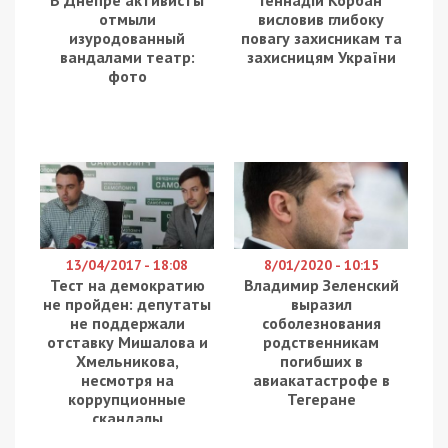
жительница Мария Олейникова.
С этой проблемой местные обращались и к
городским чиновникам, и к областным. В
горсовете отвечают, что при составлении
бюджетного запроса на 2021 год предлагают
включить средства на проектно-сметную
документацию по ремонту моста. По оценке
коммунальщиков, ремонт моста обойдется
минимум в 100 тысяч гривен. Точную сумму
определит экспертная комиссия после
утверждения проекта.