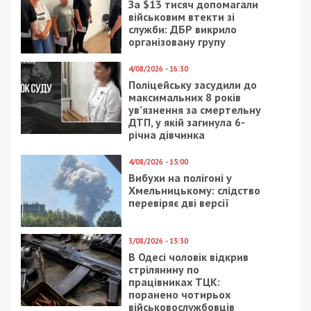
22/06/2021 - 11:49
14/10/2022 - 11:45
В Днепре активисты
Геннадій Корбан
отмыли
висловив глибоку
изуродованный
повагу захисникам та
вандалами театр:
захисницям України
фото
13/04/2017 - 18:08
8/01/2020 - 10:15
Тест на демократию
Владимир Зеленский
не пройден: депутаты
выразил