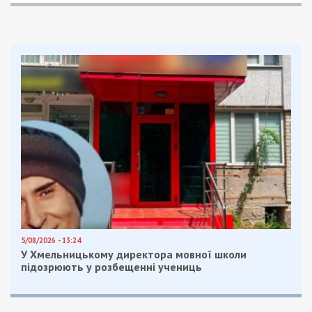
Главный художник Днепра похвалил
винный магазин за вывеску
В яхт-клубе Днепра поселились лебеди:
видео
Facebook
Telegram
Twitter
WhatsApp
Viber
Email
Поділити
Категории:
Суспільство
| Метки:
горсовет
Днепра
,
мост
,
ремонт
Рекламні блоки дають нам змогу
залишатися незалежними ЗМІ, а вам -
отримувати найсвіжіші новини під ними.
Приєднуйтесь також до 49000 в Google News. Слідкуйте
за останніми новинами!