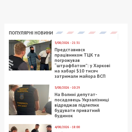
Приєднатися
Читайте також
Предыдущая статья:
Коронавирус в Украине: Степанов грозит
коллапсом в больницах
Следующая статья:
Днепряне смогут создать ракеты и
поставить их в ботаническом саду
СУСПІЛЬСТВО