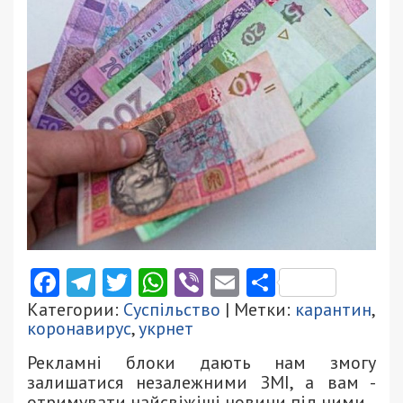
Facebook
Telegram
Twitter
WhatsApp
Viber
Email
Поділити
Категории:
Суспільство
| Метки:
карантин
,
коронавирус
,
укрнет
Рекламні блоки дають нам змогу
залишатися незалежними ЗМІ, а вам -
отримувати найсвіжіші новини під ними.