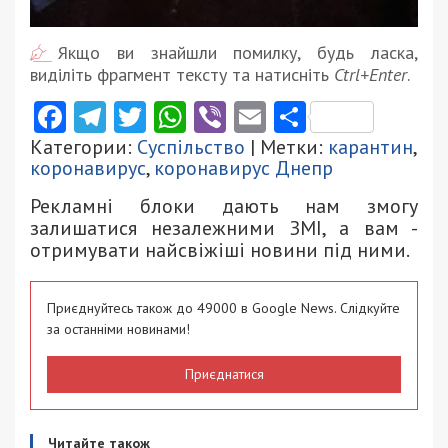
Якщо ви знайшли помилку, будь ласка,
виділіть фрагмент тексту та натисніть
Ctrl+Enter
.
Facebook
Telegram
Twitter
WhatsApp
Viber
Email
Поділити
Категории:
Суспільство
| Метки:
карантин
,
коронавирус
,
коронавирус Днепр
Рекламні блоки дають нам змогу
залишатися незалежними ЗМІ, а вам -
отримувати найсвіжіші новини під ними.
Приєднуйтесь також до 49000 в Google News. Слідкуйте
за останніми новинами!
Приєднатися
Читайте також