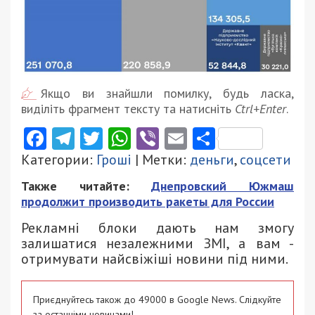
Якщо ви знайшли помилку, будь ласка,
виділіть фрагмент тексту та натисніть
Ctrl+Enter
.
Facebook
Telegram
Twitter
WhatsApp
Viber
Email
Поділити
Категории:
Гроші
| Метки:
деньги
,
соцсети
Также читайте:
Днепровский Южмаш
продолжит производить ракеты для России
Рекламні блоки дають нам змогу
залишатися незалежними ЗМІ, а вам -
отримувати найсвіжіші новини під ними.
Приєднуйтесь також до 49000 в Google News. Слідкуйте
за останніми новинами!