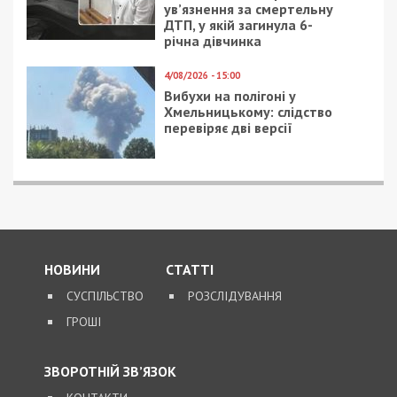
ув’язнення за смертельну
ДТП, у якій загинула 6-
річна дівчинка
4/08/2026 - 15:00
Вибухи на полігоні у
Хмельницькому: слідство
перевіряє дві версії
НОВИНИ
СТАТТІ
СУСПІЛЬСТВО
РОЗСЛІДУВАННЯ
ГРОШІ
ЗВОРОТНІЙ ЗВ’ЯЗОК