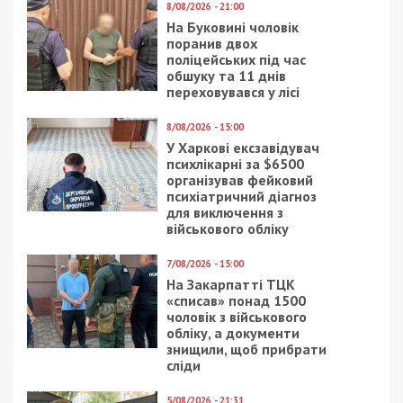
8/08/2026 - 21:00
На Буковині чоловік
поранив двох
поліцейських під час
обшуку та 11 днів
переховувався у лісі
8/08/2026 - 15:00
У Харкові ексзавідувач
психлікарні за $6500
організував фейковий
психіатричний діагноз
для виключення з
військового обліку
7/08/2026 - 15:00
На Закарпатті ТЦК
«списав» понад 1500
чоловік з військового
обліку, а документи
знищили, щоб прибрати
сліди
5/08/2026 - 21:31