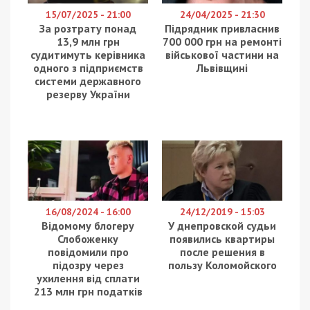
15/07/2025 - 21:00
24/04/2025 - 21:30
За розтрату понад
Підрядник привласнив
13,9 млн грн
700 000 грн на ремонті
судитимуть керівника
військової частини на
одного з підприємств
Львівщині
системи державного
резерву України
16/08/2024 - 16:00
24/12/2019 - 15:03
Відомому блогеру
У днепровской судьи
Слобоженку
появились квартиры
повідомили про
после решения в
підозру через
пользу Коломойского
ухилення від сплати
213 млн грн податків