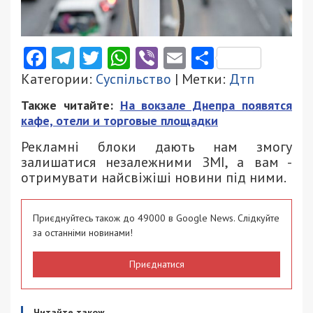
Facebook
Telegram
Twitter
WhatsApp
Viber
Email
Поділити
Категории:
Суспільство
| Метки:
Дтп
Также читайте:
На вокзале Днепра появятся
кафе, отели и торговые площадки
Рекламні блоки дають нам змогу
залишатися незалежними ЗМІ, а вам -
отримувати найсвіжіші новини під ними.
Приєднуйтесь також до 49000 в Google News. Слідкуйте
за останніми новинами!
Приєднатися
Читайте також