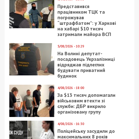
Представився
працівником ТЦК та
погрожував
“штрафбатом”: у Харкові
на хабарі $10 тисяч
затримали майора ВСП
5/08/2026 - 10:29
На Волині депутат-
посадовець Укрзалізниці
відряджав підлеглих
будувати приватний
будинок
4/08/2026 - 18:00
За $13 тисяч допомагали
військовим втекти зі
служби: ДБР викрило
організовану групу
4/08/2026 - 16:30
Поліцейську засудили до
максимальних 8 років