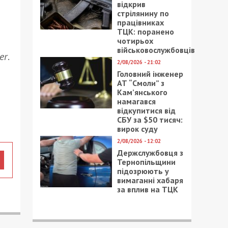
відкрив
стрілянину по
працівниках
ТЦК: поранено
чотирьох
військовослужбовців
er
.
2/08/2026 - 21:02
Головний інженер
АТ “Смоли” з
Кам’янського
намагався
відкупитися від
СБУ за $50 тисяч:
вирок суду
2/08/2026 - 12:02
Держслужбовця з
Тернопільщини
підозрюють у
вимаганні хабаря
за вплив на ТЦК