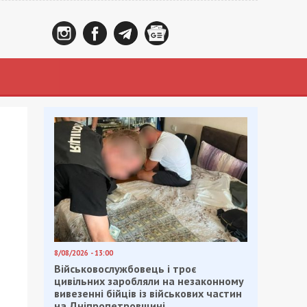
8/08/2026 - 13:00
Військовослужбовець і троє
цивільних заробляли на незаконному
вивезенні бійців із військових частин
на Дніпропетровщині