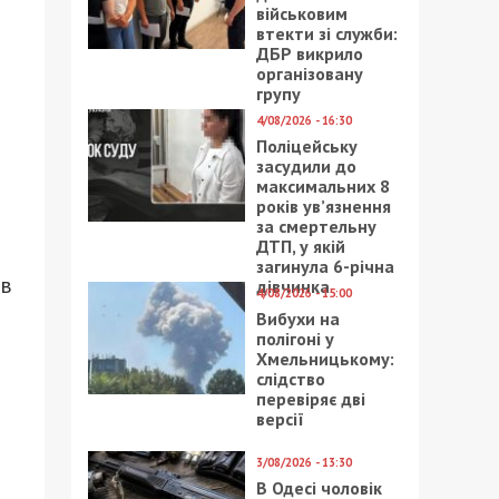
військовим
втекти зі служби:
ДБР викрило
організовану
групу
4/08/2026 - 16:30
Поліцейську
засудили до
максимальних 8
років ув’язнення
за смертельну
ДТП, у якій
загинула 6-річна
 в
дівчинка
4/08/2026 - 15:00
Вибухи на
полігоні у
Хмельницькому:
слідство
перевіряє дві
версії
3/08/2026 - 13:30
В Одесі чоловік