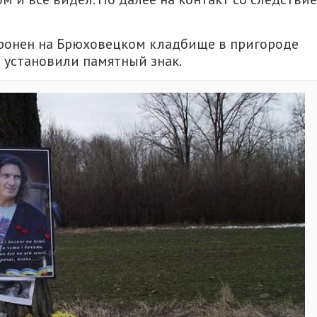
ронен на Брюховецком кладбище в пригороде
и установили памятный знак.