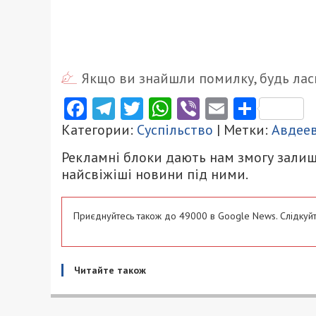
Якщо ви знайшли помилку, будь ласк
Facebook
Telegram
Twitter
WhatsApp
Viber
Email
Поділ
Категории:
Суспільство
| Метки:
Авдее
Рекламні блоки дають нам змогу залиш
найсвіжіші новини під ними.
Приєднуйтесь також до 49000 в Google News. Слідкуйт
Читайте також