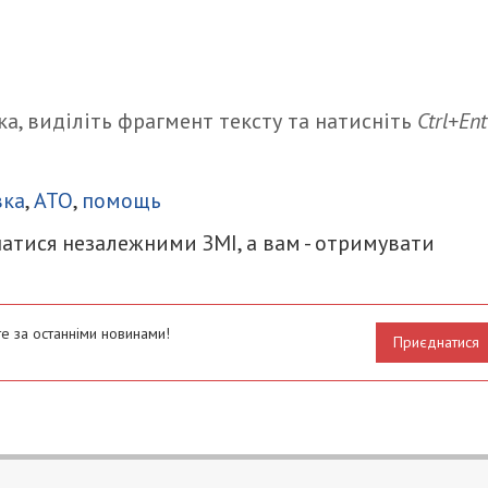
а, виділіть фрагмент тексту та натисніть
Ctrl+Ent
итися
вка
,
АТО
,
помощь
атися незалежними ЗМІ, а вам - отримувати
е за останніми новинами!
Приєднатися