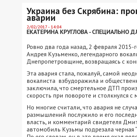
Украина без Скрябина: про
аварии
2/02/2017 - 14:04
ЕКАТЕРИНА КРУГЛОВА - СПЕЦИАЛЬНО Д
Ровно два года назад, 2 февраля 2015-
Андрея Кузьменко, легендарного вокали
Днепропетровщине, возвращаясь с конц
Эта авария стала, пожалуй, самой неод
вокалиста взбудоражила и общественно
заключила, что смертельное ДТП произ
скорость при повороте и столкнулся с
Но многие считали, что авария не случ
размышлений послужило и его последн
власть, и комментарий свидетеля Дмит
автомобиль Кузьмы подрезала черная “Х
По его словам, он в это время ехал ряд