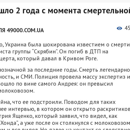
шло 2 года с момента смертельно
4
ЛЯ 49000.COM.UA
го, Украина была шокирована известием о смерти
ста группы “Скрябин”. Он погиб в ДТП на
ерта, который давал в Кривом Роге.
нозначной за последние годы. Смерть легендарно
сть, и СМИ. Полиция провела массу экспертиз 
ошло по вине самого Андрея: он превысил
 молоковозом.
айна, что ее подстроили. Поводом для таких
ее интервью, в котором он открыто раскритико
рия Ященко, который заявил, что видел, как
онда”, а уже после он столкнулся с молоковозом
ом и все видел. Но далее на контакт со следстви