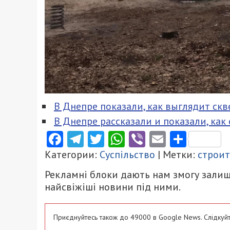
В Днепре показали, как выглядит ск
В Днепре рассказали и показали, ка
Facebook
Telegram
Twitter
WhatsApp
Viber
Email
Поділ
Категории:
Суспільство
| Метки:
строит
Рекламні блоки дають нам змогу залиш
найсвіжіші новини під ними.
Приєднуйтесь також до 49000 в Google News. Слідкуйт