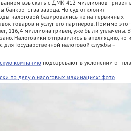
бованием взыскать с ДМК 412 миллионов гривен 
ы банкротства завода. Но суд отклонил
воды налоговой базировались не на первичных
авок товаров и услуг его партнеров. Помимо этог
нег, 116,4 миллиона гривен, уже были уплачены. 
ано. Налоговики отправились в апелляцию, но 
с для Государственной налоговой службы –
ескую компанию
подозревают в уклонении от пл
ки по делу о налоговых махинациях: фото