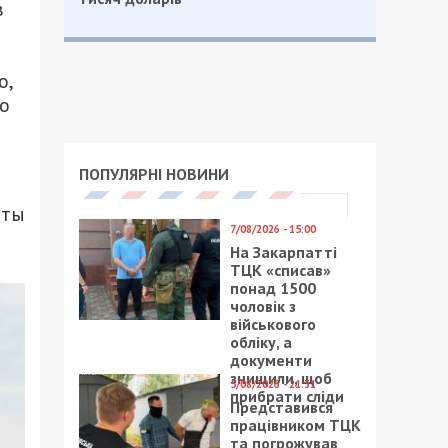
в
о,
Во
и
ПОПУЛЯРНІ НОВИНИ
аты
7/08/2026 - 15:00
На Закарпатті
ТЦК «списав»
понад 1500
чоловік з
військового
обліку, а
документи
знищили, щоб
5/08/2026 - 21:31
прибрати сліди
Представився
працівником ТЦК
та погрожував