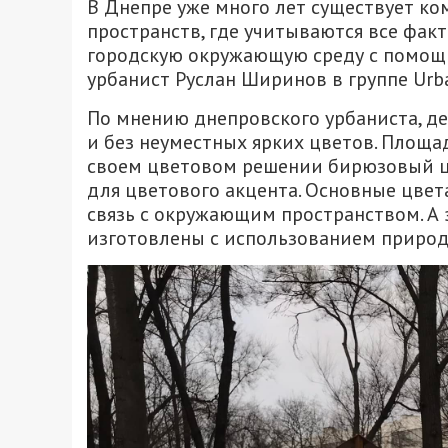
В Днепре уже много лет существует к
пространств, где учитываются все факт
городскую окружающую среду с помощ
урбанист Руслан Ширинов в группе Urb
По мнению днепровского урбаниста, д
и без неуместных ярких цветов. Площа
своем цветовом решении бирюзовый цв
для цветового акцента. Основные цвет
связь с окружающим пространством. А 
изготовлены с использованием приро