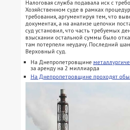
Налоговая служба подавала иск с тре
Хозяйственном суде в рамках процедур
требования, аргументируя тем, что вы
документах, а на анализе цепочки пост
суд установил, что часть требуемых де
взыскании остальной суммы было отказ
там потерпели неудачу. Последний шан
Верховный суд.
На Днепропетровщине
металлургич
за аренду на 2 миллиарда
На Днепропетровщине проходят обыс