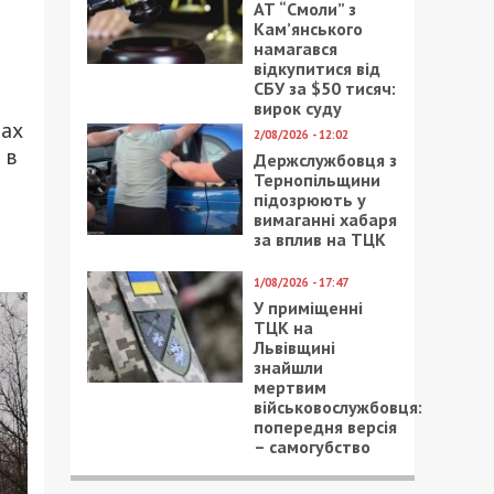
АТ “Смоли” з
Кам’янського
намагався
відкупитися від
СБУ за $50 тисяч:
вирок суду
тах
2/08/2026 - 12:02
 в
Держслужбовця з
Тернопільщини
підозрюють у
вимаганні хабаря
за вплив на ТЦК
1/08/2026 - 17:47
У приміщенні
ТЦК на
Львівщині
знайшли
мертвим
військовослужбовця:
попередня версія
– самогубство