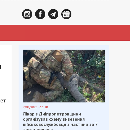
и
жет
7/08/2026 - 13:30
Лікар з Дніпропетровщини
організував схему вивезення
військовослужбовця з частини за 7
тисяч доларів