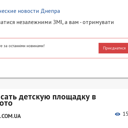
итися
ческие новости Днепра
атися незалежними ЗМІ, а вам - отримувати
е за останніми новинами!
Приєднатися
исать детскую площадку в
фото
1
.COM.UA