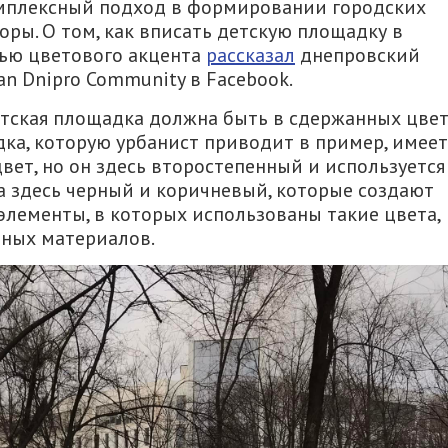
омплексный подход в формировании городских
оры. О том, как вписать детскую площадку в
ью цветового акцента
рассказал
днепровский
an Dnipro Community в Facebook.
етская площадка должна быть в сдержанных цве
дка, которую урбанист приводит в пример, имеет
ет, но он здесь второстепенный и используется
а здесь черный и коричневый, которые создают
элементы, в которых использованы такие цвета,
дных материалов.