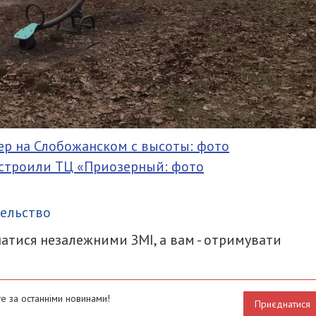
вер на Слобожанском с высоты: фото
к строили ТЦ «Приозерный: фото
итися
ельство
атися незалежними ЗМІ, а вам - отримувати
е за останніми новинами!
Приєднатися