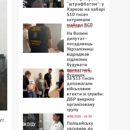
“штрафбатом”: у
Харкові на хабарі
$10 тисяч
затримали
майора ВСП
5/08/2026 - 10:29
На Волині
депутат-
посадовець
Укрзалізниці
відряджав
підлеглих
будувати
приватний
4/08/2026 - 18:00
будинок
За $13 тисяч
допомагали
військовим
втекти зі служби:
ДБР викрило
організовану
групу
4/08/2026 - 16:30
er
.
Поліцейську
засудили до