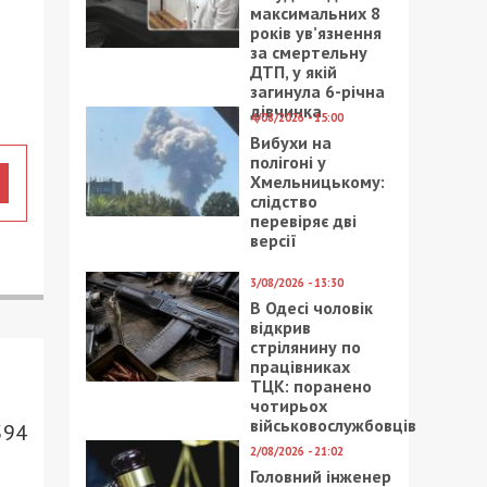
максимальних 8
років ув’язнення
за смертельну
ДТП, у якій
загинула 6-річна
дівчинка
4/08/2026 - 15:00
Вибухи на
полігоні у
Хмельницькому:
слідство
перевіряє дві
версії
3/08/2026 - 13:30
В Одесі чоловік
відкрив
стрілянину по
працівниках
ТЦК: поранено
чотирьох
військовослужбовців
594
2/08/2026 - 21:02
Головний інженер