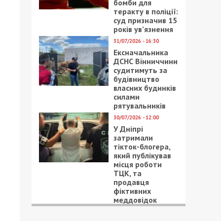
бомби для
теракту в поліції:
суд призначив 15
років ув’язнення
31/07/2026 - 16:30
Ексначальника
ДСНС Вінниччини
судитимуть за
будівництво
власних будинків
силами
рятувальників
30/07/2026 - 12:00
У Дніпрі
затримали
тікток-блогера,
який публікував
місця роботи
ТЦК, та
продавця
фіктивних
меддовідок