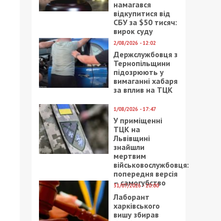
намагався
відкупитися від
СБУ за $50 тисяч:
вирок суду
2/08/2026 - 12:02
Держслужбовця з
Тернопільщини
підозрюють у
вимаганні хабаря
за вплив на ТЦК
1/08/2026 - 17:47
У приміщенні
ТЦК на
Львівщині
знайшли
мертвим
військовослужбовця:
попередня версія
– самогубство
31/07/2026 - 20:00
Лаборант
харківського
вишу збирав