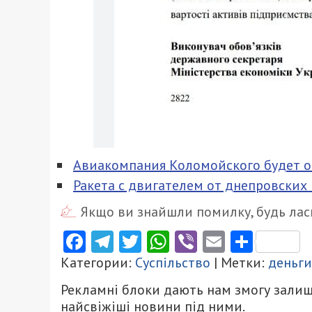
Авиакомпания Коломойского будет о
Ракета с двигателем от днепровских
Якщо ви знайшли помилку, будь ласк
Facebook
Telegram
Twitter
WhatsApp
Viber
Email
Поділ
Категории:
Суспільство
| Метки:
деньги
Рекламні блоки дають нам змогу залиш
найсвіжіші новини під ними.