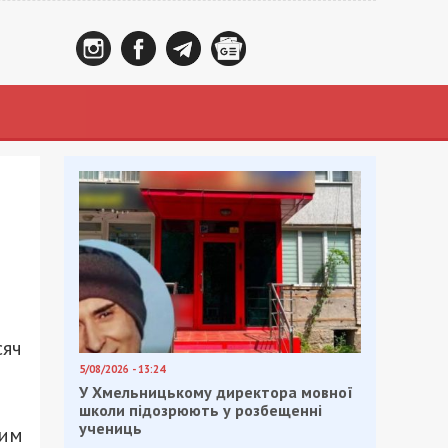
сяч
5/08/2026 - 13:24
У Хмельницькому директора мовної
школи підозрюють у розбещенні
учениць
ким