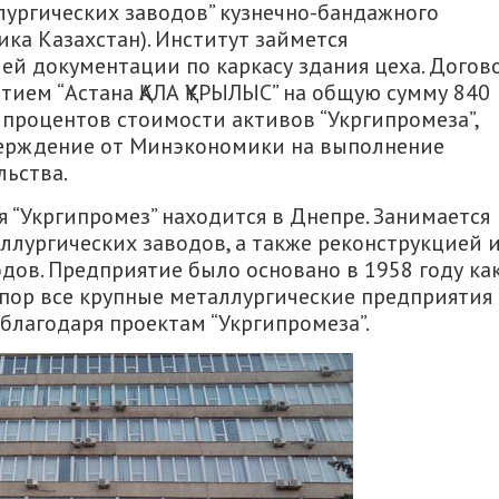
ургических заводов” кузнечно-бандажного
ика Казахстан). Институт займется
ей документации по каркасу здания цеха. Догов
ием “Астана ҚАЛА ҚҰРЫЛЫС” на общую сумму 840
 процентов стоимости активов “Укргипромеза”,
верждение от Минэкономики на выполнение
льства.
я “Укргипромез” находится в Днепре. Занимается
ллургических заводов, а также реконструкцией 
ов. Предприятие было основано в 1958 году ка
х пор все крупные металлургические предприятия
 благодаря проектам “Укргипромеза”.