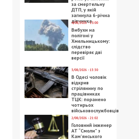
за смертельну
ДТП, у якій
загинула 6-річна
дівчинка
4/08/2026 - 15:00
Вибухи на
полігоні у
Хмельницькому:
слідство
перевіряє дві
версії
3/08/2026 - 13:30
В Одесі чоловік
відкрив
стрілянину по
працівниках
ТЦК: поранено
чотирьох
військовослужбовців
2/08/2026 - 21:02
Головний інженер
АТ “Смоли” з
Кам’янського