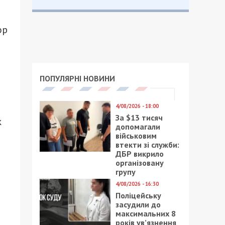
ор
ПОПУЛЯРНІ НОВИНИ
4/08/2026 - 18:00
и
За $13 тисяч
к
допомагали
військовим
втекти зі служби:
ДБР викрило
організовану
групу
4/08/2026 - 16:30
Поліцейську
засудили до
максимальних 8
років ув’язнення