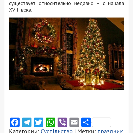
существует относительно недавно – с начала
XVIII века.
Facebook
Telegram
Twitter
WhatsApp
Viber
Email
Поділити
Категории:
Суспільство
| Метки:
праздник
,