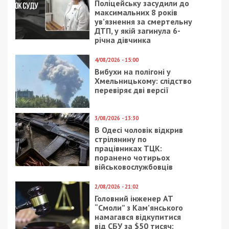
Поліцейську засудили до
максимальних 8 років
ув’язнення за смертельну
ДТП, у якій загинула 6-
річна дівчинка
4/08/2026 - 15:00
Вибухи на полігоні у
Хмельницькому: слідство
перевіряє дві версії
3/08/2026 - 13:30
В Одесі чоловік відкрив
стрілянину по
працівниках ТЦК:
поранено чотирьох
військовослужбовців
2/08/2026 - 21:02
Головний інженер АТ
“Смоли” з Кам’янського
намагався відкупитися
від СБУ за $50 тисяч: