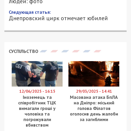
людей: фото
Следующая статья:
Днепровский цирк отмечает юбилей
СУСПІЛЬСТВО
12/06/2025 - 16:15
29/03/2025 - 14:41
Іноземець та
Масована атака БпЛА
співробітник ТЦК
на Дніпро: міський
вимагали гроші у
голова Філатов
чоловіка та
оголосив день жалоби
погрожували
за загиблими
вбивством