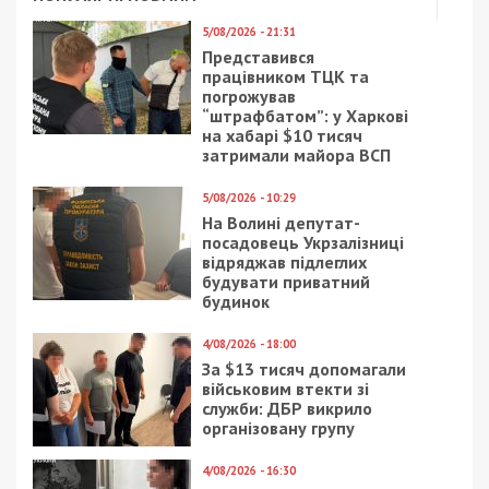
5/08/2026 - 21:31
Представився
працівником ТЦК та
погрожував
“штрафбатом”: у Харкові
на хабарі $10 тисяч
затримали майора ВСП
5/08/2026 - 10:29
На Волині депутат-
посадовець Укрзалізниці
відряджав підлеглих
будувати приватний
будинок
4/08/2026 - 18:00
За $13 тисяч допомагали
військовим втекти зі
служби: ДБР викрило
організовану групу
4/08/2026 - 16:30