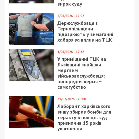
вирок суду
2/08/2026 - 12:02
Держслужбовця з
Тернопільщини
підозрюють у вимаганні
хабаря за вплив на ТЦК
1/08/2026 - 17:47
У приміщенні ТЦК на
Львівщині знайшли
мертвим
військовослужбовця:
попередня версія –
самогубство
31/07/2026 - 20:00
Лаборант харківського
вишу збирав бомби для
теракту в поліції: суд
призначив 15 років
ув’язнення