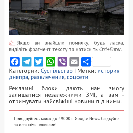
Якщо ви знайшли помилку, будь ласка,
виділіть фрагмент тексту та натисніть
Ctrl+Enter
.
Facebook
Telegram
Twitter
WhatsApp
Viber
Email
Поділити
Категории:
Суспільство
| Метки:
история
днепра
,
развлечения
,
соцсети
Рекламні блоки дають нам змогу
залишатися незалежними ЗМІ, а вам -
отримувати найсвіжіші новини під ними.
Приєднуйтесь також до 49000 в Google News. Слідкуйте
за останніми новинами!