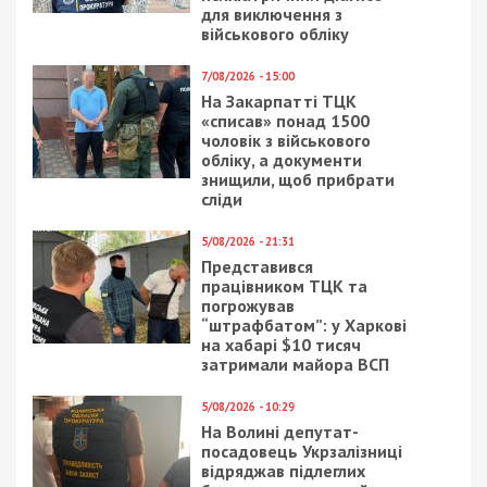
для виключення з
військового обліку
7/08/2026 - 15:00
На Закарпатті ТЦК
«списав» понад 1500
чоловік з військового
обліку, а документи
знищили, щоб прибрати
сліди
5/08/2026 - 21:31
Представився
працівником ТЦК та
погрожував
“штрафбатом”: у Харкові
на хабарі $10 тисяч
затримали майора ВСП
5/08/2026 - 10:29
На Волині депутат-
посадовець Укрзалізниці
відряджав підлеглих