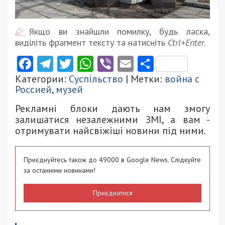
Якщо ви знайшли помилку, будь ласка,
виділіть фрагмент тексту та натисніть
Ctrl+Enter
.
Facebook
Telegram
Twitter
WhatsApp
Viber
Email
Поділити
Категории:
Суспільство
| Метки:
война с
Россией
,
музей
Рекламні блоки дають нам змогу
залишатися незалежними ЗМІ, а вам -
отримувати найсвіжіші новини під ними.
Приєднуйтесь також до 49000 в Google News. Слідкуйте
за останніми новинами!
Приєднатися