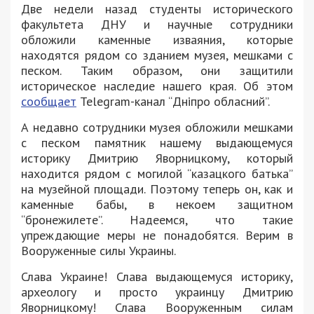
Две недели назад студенты исторического
факультета ДНУ и научные сотрудники
обложили каменные изваяния, которые
находятся рядом со зданием музея, мешками с
песком. Таким образом, они защитили
историческое наследие нашего края. Об этом
сообщает
Telegram-канал “Дніпро обласний”.
А недавно сотрудники музея обложили мешками
с песком памятник нашему выдающемуся
историку Дмитрию Яворницкому, который
находится рядом с могилой “казацкого батька”
на музейной площади. Поэтому теперь он, как и
каменные бабы, в некоем защитном
“бронежилете”. Надеемся, что такие
упреждающие меры не понадобятся. Верим в
Вооруженные силы Украины.
Слава Украине! Слава выдающемуся историку,
археологу и просто украинцу Дмитрию
Яворницкому! Слава Вооруженным силам