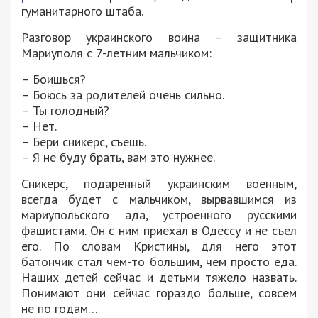
гуманитарного штаба.
Разговор украинского воина – защитника
Мариуполя с 7-летним мальчиком:
– Боишься?
– Боюсь за родителей очень сильно.
– Ты голодный?
– Нет.
– Бери сникерс, съешь.
– Я не буду брать, вам это нужнее.
Сникерс, подаренный украинским военным,
всегда будет с мальчиком, вырвавшимся из
мариупольского ада, устроенного русскими
фашистами. Он с ним приехал в Одессу и не съел
его. По словам Кристины, для него этот
батончик стал чем-то большим, чем просто еда.
Наших детей сейчас и детьми тяжело назвать.
Понимают они сейчас гораздо больше, совсем
не по годам…