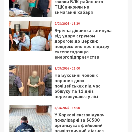
голови ВЛК районного
ТЦК викрили на
вимаганні хабаря
9/08/2026 - 13:29
9-річна дівчинка загинула
від удару струмом
дорогою до церкви:
повідомлено про підозру
ексепосадовцю
енергопідприємства
8/08/2026 - 21:00
На Буковині чоловік
поранив двох
поліцейських під час
обшуку та 11 днів
переховувався у лісі
8/08/2026 - 15:00
У Харкові ексзавідувач
психлікарні за $6500
організував фейковий
психіатричний діагноз