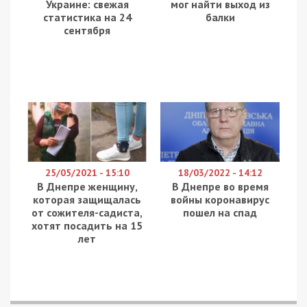
Поскольку налоги из начисленной главе
государства суммы составили более пяти тысяч
гривен, Зеленский в январь получил 22 тыс. грн.
Оклад Андрея Богдана составил 12 тыс. грн,
надбавка за интенсивность труда – 10 тыс. грн.,
надбавки за выслугу лет и работу в условиях
режимных ограничений – 6 тыс. грн., другие
выплаты – 4 тыс. грн.
Выплаченная Богдану после уплаты налогов
сумма составила 26 тыс. грн. Первый
заместитель руководителя Офиса Сергей
Трофимов заработал 33 тыс. грн. за январь.
Зарплата Юлии Мендель за январь была выше,
чем у руководства Офиса Президента и почти в
два раза выше зарплаты самого Зеленского.
Ее должностной оклад составил 18 тыс. грн.,
надбавка за интенсивность труда – 14,8 тыс.
грн., а другие выплаты – 19,3 тыс. грн. С вычетом