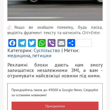
Якщо ви знайшли помилку, будь ласка,
виділіть фрагмент тексту та натисніть
Ctrl+Enter
.
Facebook
Telegram
Twitter
WhatsApp
Viber
Email
Поділити
Категории:
Суспільство
| Метки:
медицина
,
петиции
Рекламні блоки дають нам змогу
залишатися незалежними ЗМІ, а вам -
отримувати найсвіжіші новини під ними.
Приєднуйтесь також до 49000 в Google News. Слідкуйте
за останніми новинами!
Приєднатися