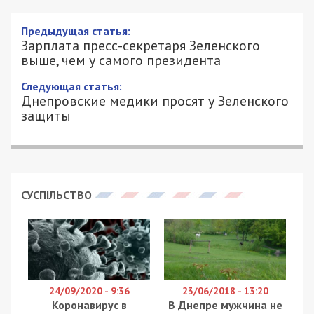
Зарплата пресс-секретаря Зеленского
выше, чем у самого президента
13/02/2020 - 16:30
АЛЕКСАНДР КЛИМОВ - СПЕЦИАЛЬНО
3994
ДЛЯ 49000.COM.UA
В январе пресс-секретарь Владимира Зеленского
Юлия Мендель получила зарплату в 52,5 тыс.
грн. Об этом сообщает
Ukranews
. По данным
издания, помощник Зеленского Андрей Ермак
вообще не получил зарплату за январь. Андрей
Богдан получил 33,4 тыс. грн.
Заработную плату Президенту Украины
Зеленскому В. А. в январе 2020 года начислили в
размере должностного оклада – 28 тыс. грн.
Надбавок и премий президенту не установлено,
сказано в официальном сообщении.