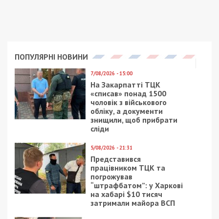
Facebook
Telegram
Twitter
WhatsApp
Viber
Email
Поділити
Категории:
Гроші
| Метки:
Владимир
Зеленский
,
деньги
,
укрнет
Также читайте:
Где мы его видели: премьер-
министр участвовал в митингах и снимался в
массовке (фото, видео)
Рекламні блоки дають нам змогу
залишатися незалежними ЗМІ, а вам -
отримувати найсвіжіші новини під ними.
Приєднуйтесь також до 49000 в Google News. Слідкуйте
за останніми новинами!
Приєднатися
Читайте також