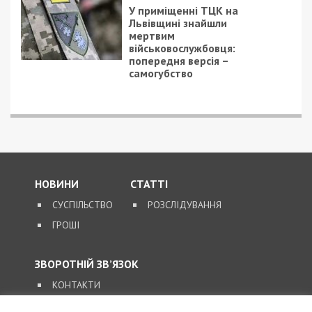
7/08/2026 - 13:30
Лікар з Дніпропетровщини організував схему
вивезення військовослужбовця з частини за 7 тисяч