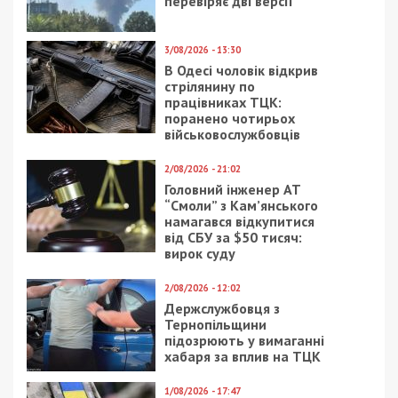
24/09/2020 - 9:36
23/06/2018 - 13:20
Коронавирус в
В Днепре мужчина не
Украине: свежая
мог найти выход из
статистика на 24
балки
сентября
25/05/2021 - 15:10
18/03/2022 - 14:12
В Днепре женщину,
В Днепре во время
которая защищалась
войны коронавирус
от сожителя-садиста,
пошел на спад
хотят посадить на 15
лет