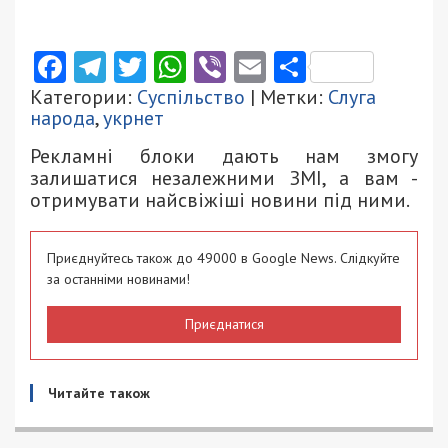
Facebook
Telegram
Twitter
WhatsApp
Viber
Email
Поділити
Категории:
Суспільство
| Метки:
Слуга
народа
,
укрнет
Рекламні блоки дають нам змогу
залишатися незалежними ЗМІ, а вам -
отримувати найсвіжіші новини під ними.
Приєднуйтесь також до 49000 в Google News. Слідкуйте
за останніми новинами!
Приєднатися
Читайте також