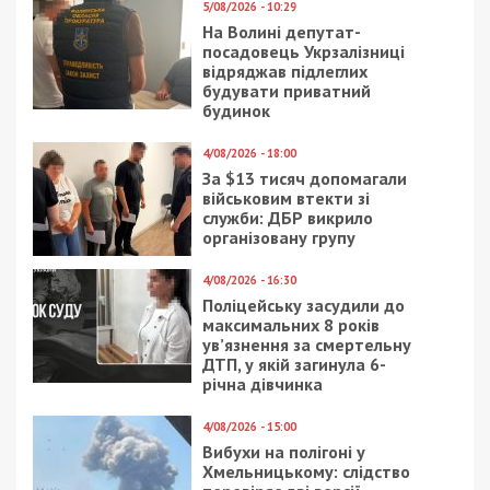
Предыдущая статья:
Одна на миллион: как в Днепре работает
бригада для помощи неизлечимым
больным (видео)
Следующая статья:
Государство в смартфоне | Приложение
ДІЯ
СУСПІЛЬСТВО