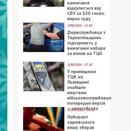
намагався
відкупитися від
СБУ за $50 тисяч:
вирок суду
2/08/2026 - 12:02
Держслужбовця з
Тернопільщини
підозрюють у
вимаганні хабаря
за вплив на ТЦК
1/08/2026 - 17:47
У приміщенні
ТЦК на
Львівщині
знайшли
мертвим
військовослужбовця:
попередня версія
– самогубство
31/07/2026 - 20:00
Лаборант
харківського
вишу збирав