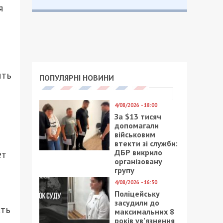
я
ить
ПОПУЛЯРНІ НОВИНИ
4/08/2026 - 18:00
За $13 тисяч
допомагали
військовим
втекти зі служби:
ДБР викрило
ет
організовану
групу
4/08/2026 - 16:30
Поліцейську
засудили до
сть
максимальних 8
років ув’язнення