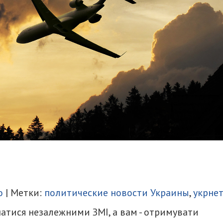
итися
о
| Метки:
политические новости Украины
,
укрне
атися незалежними ЗМІ, а вам - отримувати