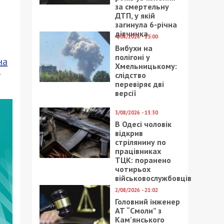
за смертельну
ДТП, у якій
загинула 6-річна
дівчинка
4/08/2026 - 15:00
Вибухи на
полігоні у
на
Хмельницькому:
-
слідство
перевіряє дві
версії
3/08/2026 - 13:30
В Одесі чоловік
відкрив
стрілянину по
працівниках
ТЦК: поранено
чотирьох
військовослужбовців
2/08/2026 - 21:02
Головний інженер
АТ “Смоли” з
Кам’янського