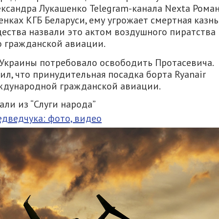
ксандра Лукашенко Telegram-канала Nexta Рома
енках КГБ Беларуси, ему угрожает смертная казнь
ства назвали это актом воздушного пиратства 
 гражданской авиации.
Украины потребовало освободить Протасевича.
, что принудительная посадка борта Ryanair
ждународной гражданской авиации.
ли из “Слуги народа”
дведчука: фото, видео