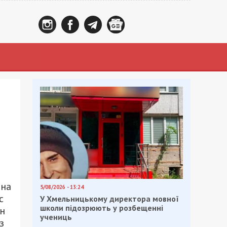
 на
5/08/2026 - 13:24
с
У Хмельницькому директора мовної
школи підозрюють у розбещенні
рн
учениць
з