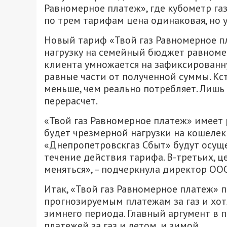
Равномерное платеж», где кубометр газа
по трем тарифам цена одинаковая, но 
Новый тариф «Твой газ Равномерное п
нагрузку на семейный бюджет равномер
клиента умножается на зафиксированну
равные части от полученной суммы. Кс
меньше, чем реально потребляет. Лишь
перерасчет.
«Твой газ Равномерное платеж» имеет 
будет чрезмерной нагрузки на кошелек
«Днепропетровскгаз Сбыт» будут осущ
течение действия тарифа. В-третьих, ц
меняться», – подчеркнула директор О
Итак, «Твой газ Равномерное платеж» 
прогнозируемым платежам за газ и хот
зимнего периода. Главный аргумент в 
платежей за газ и летом, и зимой.