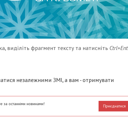
а, виділіть фрагмент тексту та натисніть
Ctrl+Ent
итися
атися незалежними ЗМІ, а вам - отримувати
е за останніми новинами!
Приєднатися