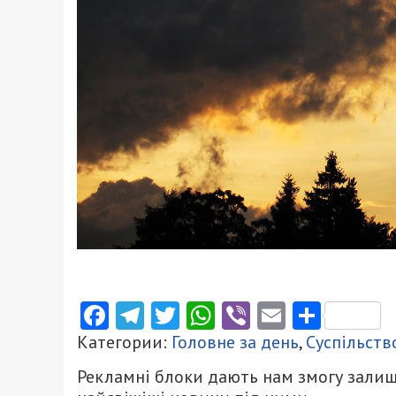
Facebook
Telegram
Twitter
WhatsApp
Viber
Email
Поділ
Категории:
Головне за день
,
Суспільств
Рекламні блоки дають нам змогу залиш