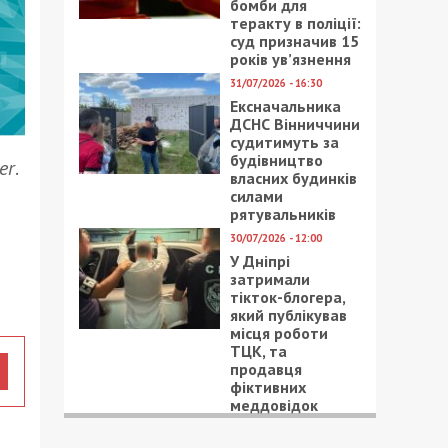
бомби для
теракту в поліції:
суд призначив 15
років ув’язнення
31/07/2026 - 16:30
Ексначальника
ДСНС Вінниччини
судитимуть за
будівництво
er
.
власних будинків
силами
рятувальників
30/07/2026 - 12:00
У Дніпрі
затримали
тікток-блогера,
який публікував
місця роботи
ТЦК, та
продавця
фіктивних
меддовідок