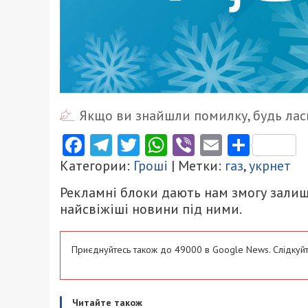
Якщо ви знайшли помилку, будь ласк
Facebook
Telegram
Twitter
WhatsApp
Viber
Email
Поділ
Категории:
Гроші
| Метки:
газ
,
укрнет
Рекламні блоки дають нам змогу залиш
найсвіжіші новини під ними.
Приєднуйтесь також до 49000 в Google News. Слідкуйт
Читайте також