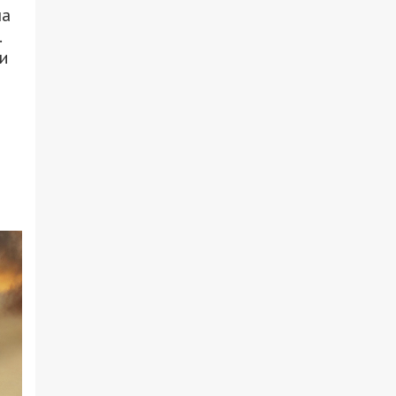
на
.
и