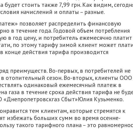
 будет стоить также 7,99 грн. Как видим, сегодн
условия начислений и оплаты – разные.
латеж» позволяет распределить финансовую
но в течение года. Годовой объем потребления
ю в год цену, и потребитель ежемесячно платит
тати, по этому тарифу зимой клиент может плат
 в конце действия тарифа производится
ряд преимуществ. Во-первых, в потребителей не
 в отопительный сезон. Во-вторых, клиенты ООО
ествлять одинаковый ежемесячный платеж в
ена газа в течение срока действия тарифа не буд
ОО «Днепропетровскгаз Сбыт»Юлия Кузьменко.
понравится тем клиентам, которые стремятся к
ят избежать больших сумм во время осенне-
пользу такого тарифного плана – это равномерно