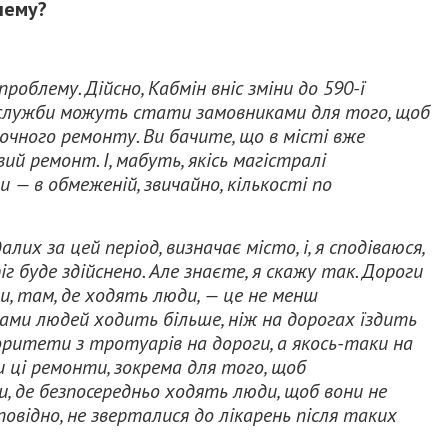
лему?
проблему.
Дійсно, Кабмін вніс зміни до 590-ї
кі служби можуть стати замовниками для того, щоб
чного ремонту. Ви бачите, що в місті вже
вий ремонт.
І, мабуть, якісь магістралі
 — в обмеженій, звичайно, кількості по
лих за цей період, визначає місто, і, я сподіваюся,
г буде здійснено.
Але знаєте, я скажу так.
Дороги
и, там, де ходять люди, — це не менш
ми людей ходить більше, ніж на дорогах їздить
оритети з тротуарів на дороги, а якось-таки на
и ці ремонти, зокрема для того, щоб
 де безпосередньо ходять люди, щоб вони не
дповідно, не зверталися до лікарень після таких