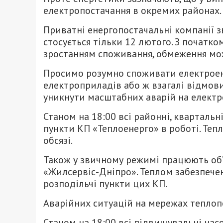
електропостачання в окремих районах.
Приватні енергопостачальні компанії з
стосується тільки 12 лютого. З початк
зростанням споживання, обмеження мо
Просимо розумно споживати електроен
електроприладів або ж взагалі відмов
уникнути масштабних аварій на електр
Станом на 18:00 всі районні, квартальн
пункти КП «Теплоенерго» в роботі. Теп
обсязі.
Також у звичному режимі працюють об’
«Жилсервіс-Дніпро». Теплом забезпечені
розподільчі пункти цих КП.
Аварійних ситуацій на мережах теплопо
Станом на 18:00 всі підвищувальні нас