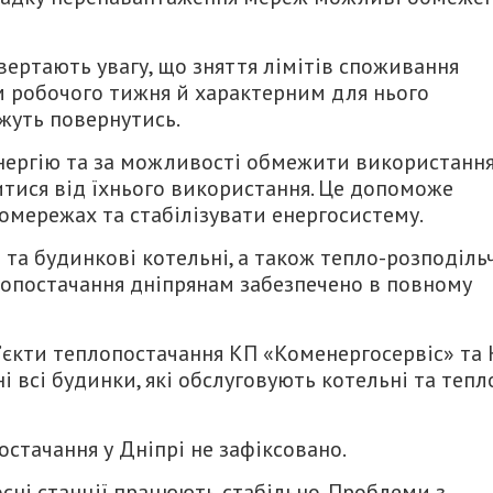
вертають увагу, що зняття лімітів споживання
ом робочого тижня й характерним для нього
жуть повернутись.
ергію та за можливості обмежити використанн
итися від їхнього використання. Це допоможе
омережах та стабілізувати енергосистему.
і та будинкові котельні, а також тепло-розподіль
лопостачання дніпрянам забезпечено в повному
єкти теплопостачання КП «Коменергосервіс» та
 всі будинки, які обслуговують котельні та тепл
стачання у Дніпрі не зафіксовано.
осні станції працюють стабільно. Проблеми з