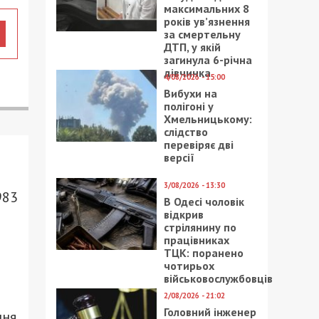
максимальних 8
років ув’язнення
за смертельну
ДТП, у якій
загинула 6-річна
дівчинка
4/08/2026 - 15:00
Вибухи на
полігоні у
Хмельницькому:
слідство
перевіряє дві
версії
3/08/2026 - 13:30
983
В Одесі чоловік
відкрив
стрілянину по
працівниках
ТЦК: поранено
чотирьох
військовослужбовців
2/08/2026 - 21:02
Головний інженер
ння