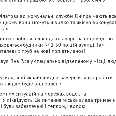
Філатова всі комунальні служби Дніпра мають вс
ки цьому вони можуть швидко та якісно виконува
жах.
тні роботи з ліквідації аварії на водоводі по
находяться будинки № 1-50 по цій вулиці. Там
талевих труб на нові поліетиленові.
вул. Яна Гуса у спеціально відведеному місці, лю
силь, щоб якнайшвидше завершити всі роботи 
ння людям буде відновлено.
емних ситуацій на мережах водо-, та
їх ліквідують. Це питання міська влада тримає н
і були забезпечені і теплом, і водою.