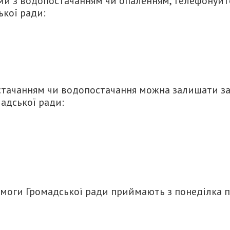
ми з водопостачанням чи опаленням, телефонуйт
ької ради:
стачанням чи водопостачання можна залишати з
адської ради:
моги Громадської ради приймають з понеділка 
итися