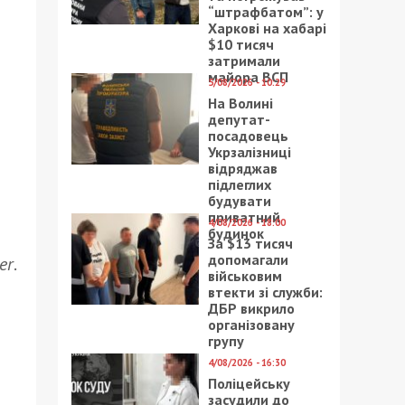
“штрафбатом”: у
Харкові на хабарі
$10 тисяч
затримали
майора ВСП
5/08/2026 - 10:29
На Волині
депутат-
посадовець
Укрзалізниці
відряджав
підлеглих
будувати
приватний
4/08/2026 - 18:00
будинок
За $13 тисяч
допомагали
er
.
військовим
втекти зі служби:
ДБР викрило
організовану
групу
4/08/2026 - 16:30
Поліцейську
засудили до