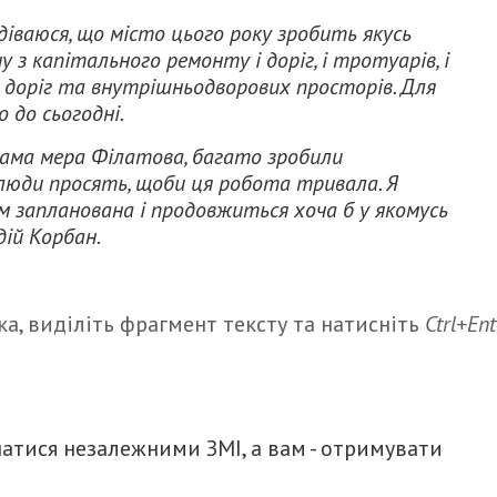
діваюся, що місто цього року зробить якусь
у з капітального ремонту і доріг, і тротуарів, і
доріг та внутрішньодворових просторів.
Для
 до сьогодні.
рама мера Філатова, багато зробили
 люди просять, щоби ця робота тривала.
Я
м запланована і продовжиться хоча б у якомусь
дій Корбан.
а, виділіть фрагмент тексту та натисніть
Ctrl+Ent
итися
атися незалежними ЗМІ, а вам - отримувати