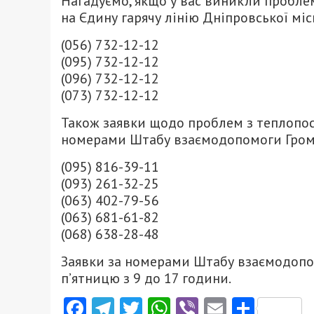
Нагадуємо, якщо у вас виникли пробле
на Єдину гарячу лінію Дніпровської міс
(056) 732-12-12
(095) 732-12-12
(096) 732-12-12
(073) 732-12-12
Також заявки щодо проблем з теплопо
номерами Штабу взаємодопомоги Гром
(095) 816-39-11
(093) 261-32-25
(063) 402-79-56
(063) 681-61-82
(068) 638-28-48
Заявки за номерами Штабу взаємодопо
п’ятницю з 9 до 17 години.
Facebook
Telegram
Twitter
WhatsApp
Viber
Email
Поділ