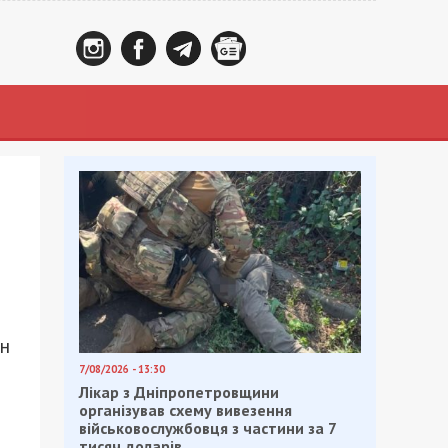
н
ан
7/08/2026 - 13:30
Лікар з Дніпропетровщини
організував схему вивезення
військовослужбовця з частини за 7
тисяч доларів