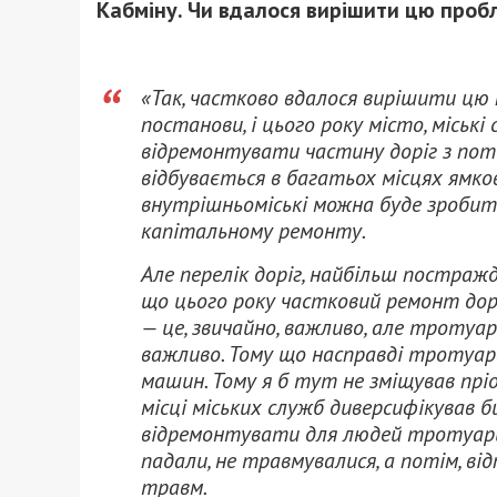
Кабміну.
Чи вдалося вирішити цю проб
«Так, частково вдалося вирішити цю 
постанови, і цього року місто, місь
відремонтувати частину доріг з пото
відбувається в багатьох місцях ямко
внутрішньоміські можна буде зробити
капітальному ремонту.
Але перелік доріг, найбільш постражда
що цього року частковий ремонт дорі
— це, звичайно, важливо, але тротуар
важливо.
Тому що насправді тротуара
машин.
Тому я б тут не зміщував прі
місці міських служб диверсифікував б
відремонтувати для людей тротуари,
падали
, не травмувалися, а потім, ві
травм.