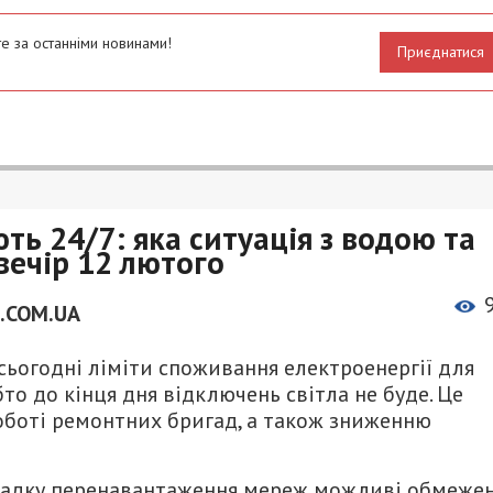
е за останніми новинами!
Приєднатися
ь 24/7: яка ситуація з водою та
вечір 12 лютого
.COM.UA
сьогодні ліміти споживання електроенергії для
бто до кінця дня відключень світла не буде. Це
оботі ремонтних бригад, а також зниженню
ипадку перенавантаження мереж можливі обмеже