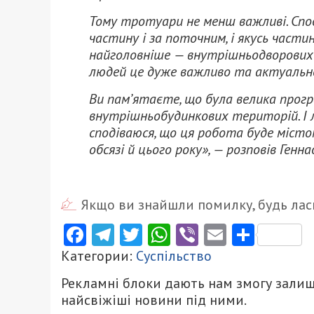
Тому тротуари не менш важливі.
Спо
частину і за поточним, і якусь частин
найголовніше — внутрішньодворових 
людей це дуже важливо та актуально
Ви пам’ятаєте, що була велика прог
внутрішньобудинкових територій.
І
сподіваюся, що ця робота буде місто
обсязі й цього року»,
— розповів Генна
Якщо ви знайшли помилку, будь ласк
Facebook
Telegram
Twitter
WhatsApp
Viber
Email
Поділ
Категории:
Суспільство
Рекламні блоки дають нам змогу залиш
найсвіжіші новини під ними.