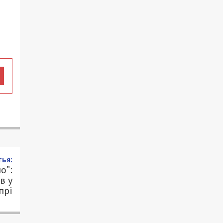
ья:
о”:
в у
прі