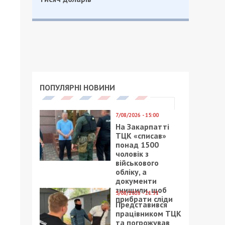
ПОПУЛЯРНІ НОВИНИ
7/08/2026 - 15:00
На Закарпатті
ТЦК «списав»
понад 1500
чоловік з
військового
обліку, а
документи
знищили, щоб
5/08/2026 - 21:31
прибрати сліди
Представився
працівником ТЦК
та погрожував