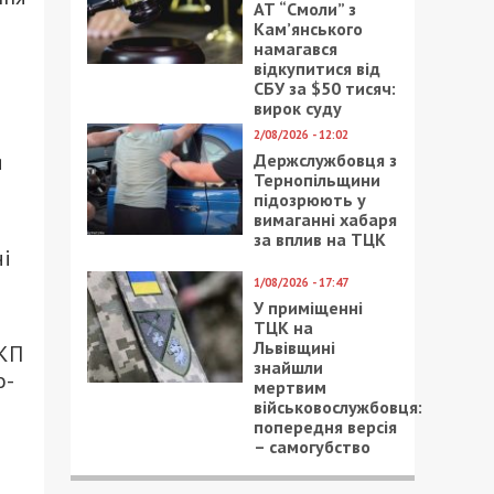
АТ “Смоли” з
Кам’янського
намагався
відкупитися від
СБУ за $50 тисяч:
вирок суду
2/08/2026 - 12:02
я
Держслужбовця з
Тернопільщини
підозрюють у
вимаганні хабаря
за вплив на ТЦК
чі
1/08/2026 - 17:47
У приміщенні
ТЦК на
Львівщині
 КП
знайшли
о-
мертвим
військовослужбовця:
попередня версія
– самогубство