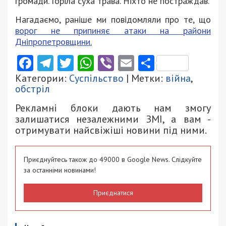
громади. Горіла суха трава. Ніхто не постраждав.
Нагадаємо, раніше ми повідомляли про те, що
ворог не припиняє атаки на райони
Дніпропетровщини.
Facebook
Telegram
Twitter
WhatsApp
Viber
Email
Поділити
Категории:
Суспільство
| Метки:
війна
,
обстріл
Рекламні блоки дають нам змогу
залишатися незалежними ЗМІ, а вам -
отримувати найсвіжіші новини під ними.
Приєднуйтесь також до 49000 в Google News. Слідкуйте
за останніми новинами!
Приєднатися