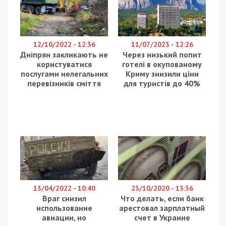
12/10/2022 - 12:36
11/07/2023 - 12:26
Дніпрян закликають не
Через низький попит
користуватися
готелі в окупованому
послугами нелегальних
Криму знизили ціни
перевізників сміття
для туристів до 40%
13/04/2022 - 10:40
23/10/2020 - 13:36
Враг снизил
Что делать, если банк
использование
арестовал зарплатный
авиации, но
счет в Украине