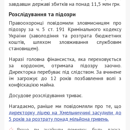
завдавши державі збитків на понад 11,5 млн грн.
Розслідування та підозри
Правоохоронці повідомили зловмисницям про
підозру за ч. 5 ст. 191 Кримінального кодексу
України (заволодіння та розтрата бюджетних
коштів, шляхом зловживання службовим
становищем).
Наразі головна фінансистка, яка переховується
за кордоном, отримала підозру заочно.
Директорка перебуває під слідством. За вчинене
їм загрожує до 12 років позбавлення волі з
конфіскацією майна.
Досудове розслідування триває.
Нагадаємо, раніше ми повідомляли про те, що
директорку ліцею на Хмельниччині засудили до
5 років за розтрату понад мільйона гривень.
Якщо ви знайшли помилку, будь ласка,