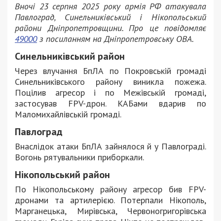
Вночі 23 серпня 2025 року армія РФ атакувала
Павлоград, Синельниківський і Нікопольський
райони Дніпропетровщини. Про це повідомляє
49000
з посиланням на Дніпропетровську ОВА.
Синельниківський район
Через влучання БпЛА по Покровській громаді
Синельниківського району виникла пожежа.
Поцілив агресор і по Межівській громаді,
застосував FPV-дрон. КАБами вдарив по
Маломихайлівській громаді.
Павлоград
Внаслідок атаки БпЛА зайнялося й у Павлограді.
Вогонь рятувальники приборкали.
Нікопольський район
По Нікопольському району агресор бив FPV-
дронами та артилерією. Потерпали Нікополь,
Марганецька, Мирівська, Червоногригорівська