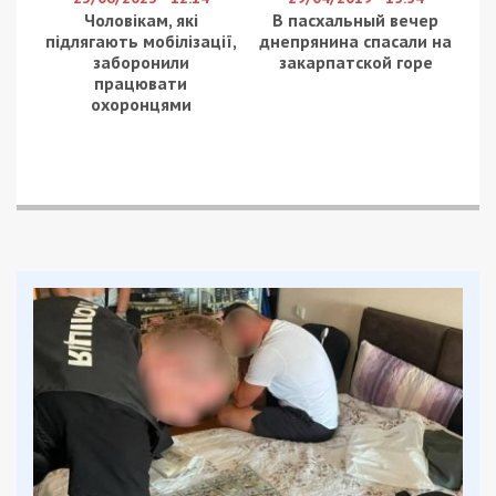
будинків та 7 авто.
Нікопольський район
У Нікопольському районі під ударами були
райцентр, Мирівська, Марганецька, Покровська
громади. Туди ворог скеровував fpv-дрони, важку
артилерію, скидав боєприпаси з БпЛА.
Постраждала 73-річна жінка.
Через обстріли в районі сталося декілька
займань. Горіли гараж, вантажівка, господарські
споруди та сухостій. Понівечено 7 приватних
осель, сонячні панелі, газогони та лінія
електропередач.
За уточненою інформацію,
після вчорашніх атак
противника
по допомогу до медиків звернулися
ще двоє тамтешніх мешканців – 15-річний
хлопець та 59-річний чоловік.