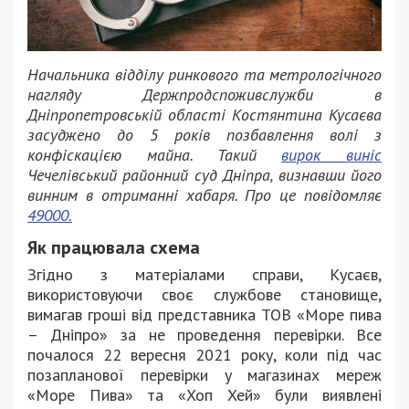
Начальника відділу ринкового та метрологічного
нагляду Держпродспоживслужби в
Дніпропетровській області Костянтина Кусаєва
засуджено до 5 років позбавлення волі з
конфіскацією майна. Такий
вирок виніс
Чечелівський районний суд Дніпра, визнавши його
винним в отриманні хабаря. Про це повідомляє
49000.
Як працювала схема
Згідно з матеріалами справи, Кусаєв,
використовуючи своє службове становище,
вимагав гроші від представника ТОВ «Море пива
– Дніпро» за не проведення перевірки. Все
почалося 22 вересня 2021 року, коли під час
позапланової перевірки у магазинах мереж
«Море Пива» та «Хоп Хей» були виявлені