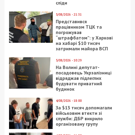
Надвечір росіяни вгатили КАБом по
Великомихайлівській громаді Синельниківського
району. Попередньо, сталося займання. Вранці
там загинула 88-річна жінка.
Нагадаємо, раніше ми повідомляли про те, що
від вечора ворог
атакував два райони
Дніпропетровської області.
Facebook
Telegram
Twitter
WhatsApp
Viber
Email
Поділити
Категории:
Суспільство
| Метки:
війна
,
обстріл
Рекламні блоки дають нам змогу
залишатися незалежними ЗМІ, а вам -
отримувати найсвіжіші новини під ними.
Приєднуйтесь також до 49000 в Google News. Слідкуйте
за останніми новинами!