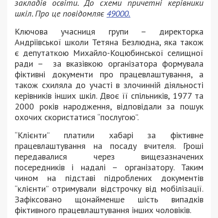
закладів освіти. До схеми причетні керівники
шкіл. Про це повідомляє
49000.
Ключова учасниця групи – директорка
Андріівської школи Тетяна Безлюдна, яка також
є депутаткою Михайло-Коцюбинської селищної
ради – за вказівкою організатора формувала
фіктивні документи про працевлаштування, а
також схиляла до участі в злочинній діяльності
керівників інших шкіл. Двоє її спільників, 1977 та
2000 років народження, відповідали за пошук
охочих скористатися “послугою”.
“Клієнти” платили хабарі за фіктивне
працевлаштування на посаду вчителя. Гроші
передавалися через вищезазначених
посередників і надалі – організатору. Таким
чином на підставі підроблених документів
“клієнти” отримували відстрочку від мобілізації.
Зафіксовано щонайменше шість випадків
фіктивного працевлаштування інших чоловіків.