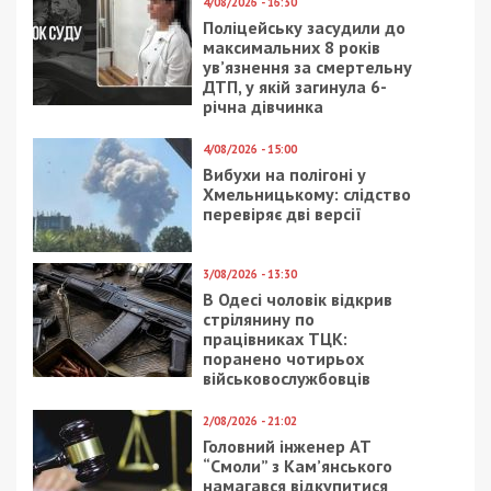
Приєднатися
Читайте також
Предыдущая статья:
Чоловік кинув гранату в поліцейських на
Київщині: 5 правоохоронців
постраждали, а зловмисник загинув
Следующая статья:
У Дніпрі начальник відділу
Держпродспоживслужби отримав 5 років
за вимагання хабаря від “Море Пива”