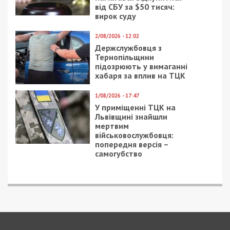
ПОПУЛЯРНІ НОВИНИ
13/12/2018 - 14:02
4/03/2021 - 10:26
Вывеску в центре,
“Приватбанк”
которая возмутила
оштрафовали за отказ
днепрян, изменят
подписывать договор
по историческому
дому в Днепре
23/06/2023 - 12:14
29/04/2019 - 15:54