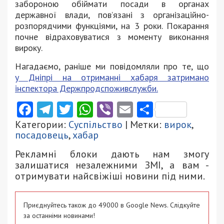
забороною обіймати посади в органах
державної влади, пов’язані з організаційно-
розпорядчими функціями, на 3 роки. Покарання
почне відраховуватися з моменту виконання
вироку.
Нагадаємо, раніше ми повідомляли про те, що
у Дніпрі на отриманні хабаря затримано
інспектора Держпродспоживслужби.
Facebook
Telegram
Twitter
WhatsApp
Viber
Email
Поділити
Категории:
Суспільство
| Метки:
вирок
,
посадовець
,
хабар
Рекламні блоки дають нам змогу
залишатися незалежними ЗМІ, а вам -
отримувати найсвіжіші новини під ними.
Приєднуйтесь також до 49000 в Google News. Слідкуйте
за останніми новинами!