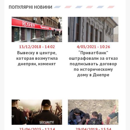
У неділю, 13 липня 2025 року, під ворожими
ударами були місто Самар, Нікопольський і
Синельниківський райони. Внаслідок атак росіян є
поранені та загибла. Про це повідомляє
49000
з
посиланням на Дніпропетровську обласну
військову адміністрацію.
Самар
У Самарі
через удари БпЛА є постраждалий
–
25-річний чоловік. Загалом там понівечені
інфраструктура, школа, 9 багатоквартирних