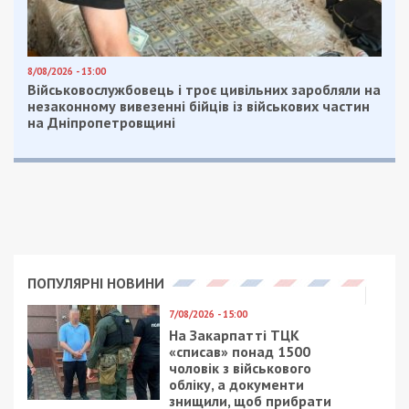
Наслідки ударів по Нікопольському району
Синельниківський район