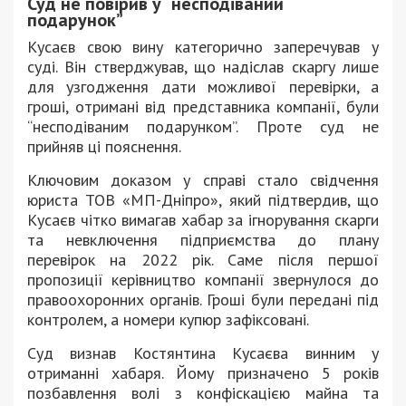
Суд не повірив у “несподіваний
подарунок”
Кусаєв свою вину категорично заперечував у
суді. Він стверджував, що надіслав скаргу лише
для узгодження дати можливої перевірки, а
гроші, отримані від представника компанії, були
“несподіваним подарунком”. Проте суд не
прийняв ці пояснення.
Ключовим доказом у справі стало свідчення
юриста ТОВ «МП-Дніпро», який підтвердив, що
Кусаєв чітко вимагав хабар за ігнорування скарги
та невключення підприємства до плану
перевірок на 2022 рік. Саме після першої
пропозиції керівництво компанії звернулося до
правоохоронних органів.
Гроші були передані під
контролем,
а номери купюр зафіксовані.
Суд визнав Костянтина Кусаєва винним у
отриманні хабаря. Йому призначено 5 років
позбавлення волі з конфіскацією майна та