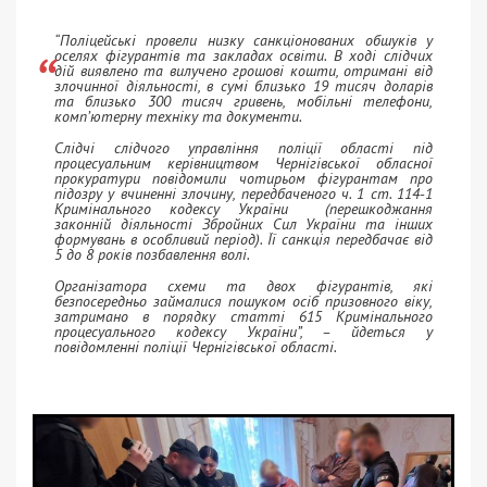
“Поліцейські провели низку санкціонованих обшуків у
оселях фігурантів та закладах освіти. В ході слідчих
дій виявлено та вилучено грошові кошти, отримані від
злочинної діяльності, в сумі близько 19 тисяч доларів
та близько 300 тисяч гривень, мобільні телефони,
комп’ютерну техніку та документи.
Слідчі слідчого управління поліції області під
процесуальним керівництвом Чернігівської обласної
прокуратури повідомили чотирьом фігурантам про
підозру у вчиненні злочину, передбаченого ч. 1 ст. 114-1
Кримінального кодексу України (перешкоджання
законній діяльності Збройних Сил України та інших
формувань в особливий період). Її санкція передбачає від
5 до 8 років позбавлення волі.
Організатора схеми та двох фігурантів, які
безпосередньо займалися пошуком осіб призовного віку,
затримано в порядку статті 615 Кримінального
процесуального кодексу України”, – йдеться у
повідомленні поліції Чернігівської області.