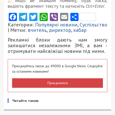
Якщо ви знайшли помилку, будь ласка,
виділіть фрагмент тексту та натисніть
Ctrl+Enter
.
Facebook
Telegram
Twitter
WhatsApp
Viber
Email
Поділити
Категории:
Популярні новини
,
Суспільство
| Метки:
вчитель
,
директор
,
хабар
Рекламні блоки дають нам змогу
залишатися незалежними ЗМІ, а вам -
отримувати найсвіжіші новини під ними.
Приєднуйтесь також до 49000 в Google News. Слідкуйте
за останніми новинами!
Приєднатися
Читайте також