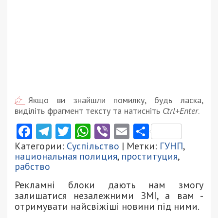
Якщо ви знайшли помилку, будь ласка,
виділіть фрагмент тексту та натисніть
Ctrl+Enter
.
Facebook
Telegram
Twitter
WhatsApp
Viber
Email
Поділити
Категории:
Суспільство
| Метки:
ГУНП
,
национальная полиция
,
проституция
,
рабство
Рекламні блоки дають нам змогу
залишатися незалежними ЗМІ, а вам -
отримувати найсвіжіші новини під ними.