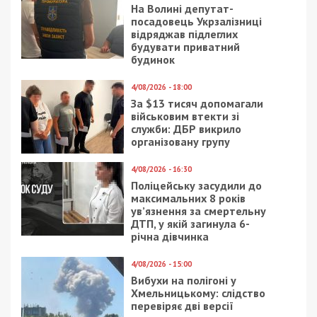
На Волині депутат-
посадовець Укрзалізниці
відряджав підлеглих
будувати приватний
будинок
4/08/2026 - 18:00
За $13 тисяч допомагали
військовим втекти зі
служби: ДБР викрило
організовану групу
4/08/2026 - 16:30
Поліцейську засудили до
максимальних 8 років
ув’язнення за смертельну
ДТП, у якій загинула 6-
річна дівчинка
4/08/2026 - 15:00
Вибухи на полігоні у
Хмельницькому: слідство
перевіряє дві версії