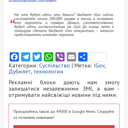
На что будут идти эти деньги? Бюджет iGov сейчас
составляет около 200.000 гривен в месяц, в основном,
это зарплаты и сервера. Деньги, соответственно,
будут идти исключительно на iGov. До конца лета я
планирую сделать бюджет iGov открытым, – написал
представитель команды портала.
Facebook
Telegram
Twitter
WhatsApp
Viber
Email
Поділити
Категории:
Суспільство
| Метки:
IGov
,
Дубилет
,
технологии
Рекламні блоки дають нам змогу
залишатися незалежними ЗМІ, а вам -
отримувати найсвіжіші новини під ними.
Приєднуйтесь також до 49000 в Google News. Слідкуйте
за останніми новинами!