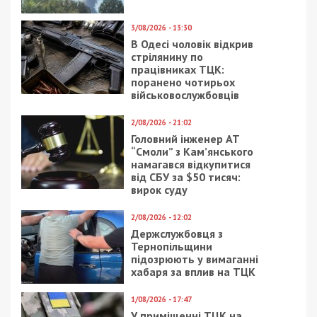
3/08/2026 - 13:30
В Одесі чоловік відкрив
стрілянину по
працівниках ТЦК:
поранено чотирьох
військовослужбовців
2/08/2026 - 21:02
Головний інженер АТ
“Смоли” з Кам’янського
намагався відкупитися
від СБУ за $50 тисяч:
вирок суду
2/08/2026 - 12:02
Держслужбовця з
Тернопільщини
підозрюють у вимаганні
хабаря за вплив на ТЦК
1/08/2026 - 17:47
У приміщенні ТЦК на