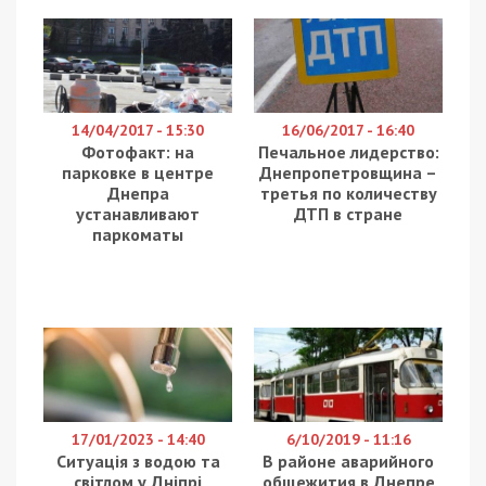
14/04/2017 - 15:30
16/06/2017 - 16:40
Фотофакт: на
Печальное лидерство:
парковке в центре
Днепропетровщина –
Днепра
третья по количеству
устанавливают
ДТП в стране
паркоматы
17/01/2023 - 14:40
6/10/2019 - 11:16
Ситуація з водою та
В районе аварийного
світлом у Дніпрі
общежития в Днепре