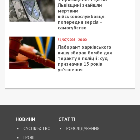
Львівщині знайшли
мертвим
військовослужбовця:
попередня версія –
самогубство
31/07/2026 - 20:00
Лаборант харківського
вишу збирав бомби для
теракту в поліції: суд
призначив 15 років
ув’язнення
НОВИНИ
СТАТТІ
СУСПІЛЬСТВО
РОЗСЛІДУВАННЯ
ГРОШІ