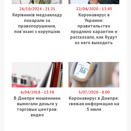
ДнепрОГА неизвестные сломали качелю-паутину.
Сломанная качеля-паутинка в детском