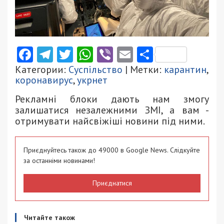
Facebook
Telegram
Twitter
WhatsApp
Viber
Email
Поділити
Категории:
Суспільство
| Метки:
карантин
,
коронавирус
,
укрнет
Рекламні блоки дають нам змогу
залишатися незалежними ЗМІ, а вам -
отримувати найсвіжіші новини під ними.
Приєднуйтесь також до 49000 в Google News. Слідкуйте
за останніми новинами!
Приєднатися
Читайте також