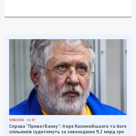
инклюзивном парке
А в соседнем парке Глобы на инклюзивной
детской площадке несколько подростков
сломали качелю с пандусом для кресла-каталки
и ушли. О последнем
49000.com.ua
узнал из
группы в Facebook
Соборного района
.