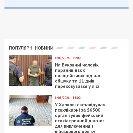
Качеля с пандусом для кресла-каталки в
парке Глобы
Подростки с явным дефицитом воспитания — это бич
нашего времени. Подростки сломали качели на
инклюзивной площадке в парке Глобы и быстро ушли.
Вдруг кто-то узнает свое чадо, — написали очевидцы.
Примечательно, что два года назад в
инклюзивном парке неизвестные
разукрасили
детскую зону рисования рекламой
наркотиков.
Ранее мы писали о том, что
в поселке городского типа Аулы Криничанского