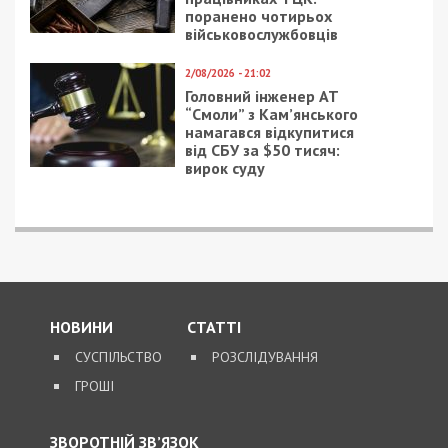
использование карт
Следующая статья:
Коронавирус в Украине: в самолетах
ужесточили правила ношения масок
СУСПІЛЬСТВО
26/10/2024 - 21:21
22/04/2020 - 13:45
Керівників медзакладу
Коронавирус в
покарали за
Украине:
правопорушення,
правительство
пов’язані з корупцією
продлило карантин и
рассказало, как будут