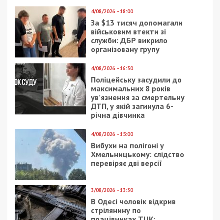
Категории:
Суспільство
| Метки:
дети
,
парк
,
парк Глобы
Рекламні блоки дають нам змогу
залишатися незалежними ЗМІ, а вам -
отримувати найсвіжіші новини під ними.
Приєднуйтесь також до 49000 в Google News. Слідкуйте
за останніми новинами!
Приєднатися
Читайте також
Предыдущая статья:
От банков требуют снизить комиссию за