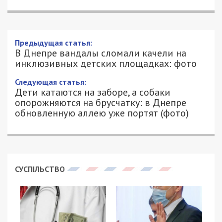
В Днепре вандалы сломали качели на
инклюзивных детских площадках:
фото
8/10/2020 - 16:25
КСЕНИЯ БАСКАКОВА - СПЕЦИАЛЬНО
1921
ДЛЯ 49000.COM.UA
В центре Днепра в двух парках сломали качели
на детских инклюзивных площадках. Одна из
качель находится в парке Глобы, а вторая —
в инклюзивном парке в сквере возле ДнепрОГА.
Об этом сообщает
49000.com.ua
с места
событий.
В детском инклюзивном парке в сквере возле