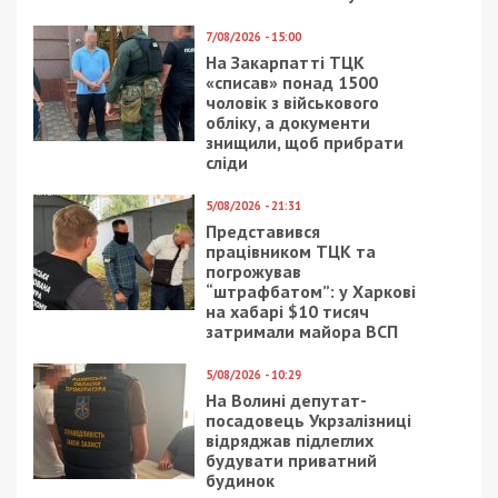
района Днепропетровской области
неизвестные
разломали на две части подставку в виде звезды
вечного огня на Аульском плацдарме
.
Ранее мы писали о том, что
в Днепре ко Дню
города в районе Слобожанского проспекта и
улицы Журналистов открыли современный
технопарк
для маленьких жителей левого
берега. Однако, не дождавшись официального
открытия, нового технопарка дети сломали два
батута. Ребята
заехали на самокатах на
территорию сквера и сломали два батута
.
Многострадальные остановки и
вандалы в Днепре: сколько стоит
восстановление
У маленьких днепрян теперь есть
собственный технопарк: фото
Facebook
Telegram
Twitter
WhatsApp
Viber
Email
Поділити