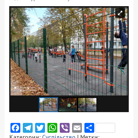
Facebook
Telegram
Twitter
WhatsApp
Viber
Email
Поділити
Категории:
Суспільство
| Метки: