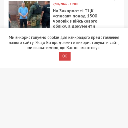
7/08/2026 - 15:00
На Закарпатті ТЦК
«списав» понад 1500
чоловік з військового
обліку, а документи
знищили, щоб прибрати
сліди
Ми використовуємо cookie для найкращого представлення
нашого сайту. Якщо Ви продовжите використовувати сайт,
ми вважатимемо, що Вас це влаштовує.
5/08/2026 - 21:31
Представився
OK
працівником ТЦК та
погрожував
“штрафбатом”: у Харкові
на хабарі $10 тисяч
затримали майора ВСП
5/08/2026 - 10:29
На Волині депутат-
посадовець Укрзалізниці
відряджав підлеглих
будувати приватний
будинок