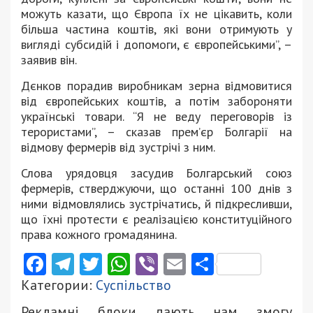
можуть казати, що Європа їх не цікавить, коли
більша частина коштів, які вони отримують у
вигляді субсидій і допомоги, є європейськими”, –
заявив він.
Дєнков порадив виробникам зерна відмовитися
від європейських коштів, а потім забороняти
українські товари. “Я не веду переговорів із
терористами”, – сказав прем’єр Болгарії на
відмову фермерів від зустрічі з ним.
Слова урядовця засудив Болгарський союз
фермерів, стверджуючи, що останні 100 днів з
ними відмовлялись зустрічатись, й підкресливши,
що їхні протести є реалізацією конституційного
права кожного громадянина.
Facebook
Telegram
Twitter
WhatsApp
Viber
Email
Поділити
Категории:
Суспільство
Рекламні блоки дають нам змогу