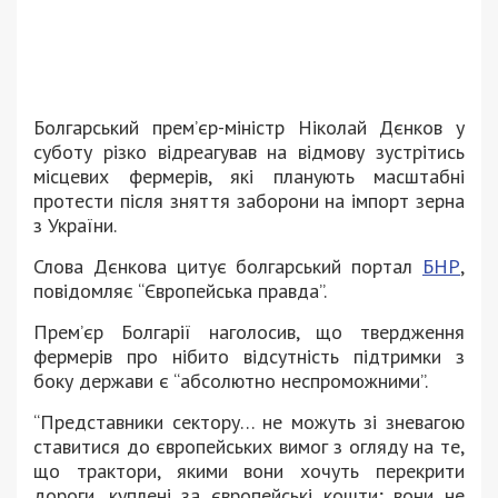
Болгарський прем’єр-міністр Ніколай Дєнков у
суботу різко відреагував на відмову зустрітись
місцевих фермерів, які планують масштабні
протести після зняття заборони на імпорт зерна
з України.
Слова Дєнкова цитує болгарський портал
БНР
,
повідомляє “Європейська правда”.
Прем’єр Болгарії наголосив, що твердження
фермерів про нібито відсутність підтримки з
боку держави є “абсолютно неспроможними”.
“Представники сектору… не можуть зі зневагою
ставитися до європейських вимог з огляду на те,
що трактори, якими вони хочуть перекрити
дороги, куплені за європейські кошти; вони не