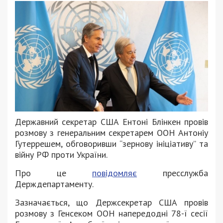
Державний секретар США Ентоні Блінкен провів
розмову з генеральним секретарем ООН Антоніу
Гутеррешем, обговоривши “зернову ініціативу” та
війну РФ проти України.
Про це
повідомляє
пресслужба
Держдепартаменту.
Зазначається, що Держсекретар США провів
розмову з Генсеком ООН напередодні 78-ї сесії