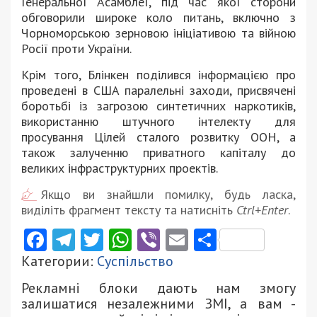
Генеральної Асамблеї, під час якої сторони
обговорили широке коло питань, включно з
Чорноморською зерновою ініціативою та війною
Росії проти України.
Крім того, Блінкен поділився інформацією про
проведені в США паралельні заходи, присвячені
боротьбі із загрозою синтетичних наркотиків,
використанню штучного інтелекту для
просування Цілей сталого розвитку ООН, а
також залученню приватного капіталу до
великих інфраструктурних проектів.
Якщо ви знайшли помилку, будь ласка,
виділіть фрагмент тексту та натисніть
Ctrl+Enter
.
Facebook
Telegram
Twitter
WhatsApp
Viber
Email
Поділити
Категории:
Суспільство
Рекламні блоки дають нам змогу
залишатися незалежними ЗМІ, а вам -