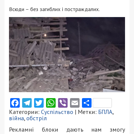
Всюди – без загиблих і постраждалих.
Facebook
Telegram
Twitter
WhatsApp
Viber
Email
Поділити
Категории:
Суспільство
| Метки:
БПЛА
,
війна
,
обстріл
Рекламні блоки дають нам змогу