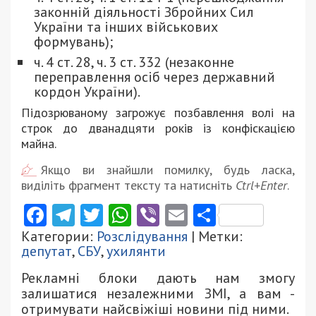
законній діяльності Збройних Сил
України та інших військових
формувань);
ч. 4 ст. 28, ч. 3 ст. 332 (незаконне
переправлення осіб через державний
кордон України).
Підозрюваному загрожує позбавлення волі на
строк до дванадцяти років із конфіскацією
майна.
Якщо ви знайшли помилку, будь ласка,
виділіть фрагмент тексту та натисніть
Ctrl+Enter
.
Facebook
Telegram
Twitter
WhatsApp
Viber
Email
Поділити
Категории:
Розслідування
| Метки:
депутат
,
СБУ
,
ухилянти
Рекламні блоки дають нам змогу
залишатися незалежними ЗМІ, а вам -
отримувати найсвіжіші новини під ними.