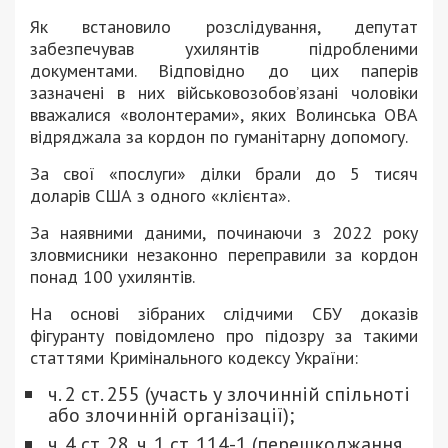
Як встановило розслідування, депутат
забезпечував ухилянтів підробленими
документами. Відповідно до цих паперів
зазначені в них військовозобов’язані чоловіки
вважалися «волонтерами», яких Волинська ОВА
відряджала за кордон по гуманітарну допомогу.
За свої «послуги» ділки брали до 5 тисяч
доларів США з одного «клієнта».
За наявними даними, починаючи з 2022 року
зловмисники незаконно переправили за кордон
понад 100 ухилянтів.
На основі зібраних слідчими СБУ доказів
фігуранту повідомлено про підозру за такими
статтями Кримінального кодексу України:
ч. 2 ст. 255 (участь у злочинній спільноті
або злочинній організації);
ч. 4 ст. 28, ч. 1 ст. 114-1 (перешкоджання