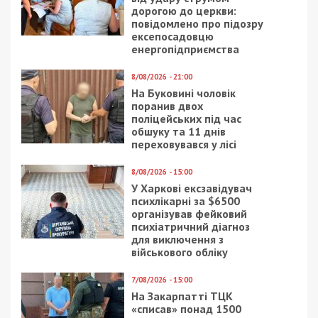
дорогою до церкви:
повідомлено про підозру
ексепосадовцю
енергопідприємства
8/08/2026 - 21:00
На Буковині чоловік
поранив двох
поліцейських під час
обшуку та 11 днів
переховувався у лісі
8/08/2026 - 15:00
У Харкові ексзавідувач
психлікарні за $6500
організував фейковий
психіатричний діагноз
для виключення з
військового обліку
7/08/2026 - 15:00
На Закарпатті ТЦК
«списав» понад 1500