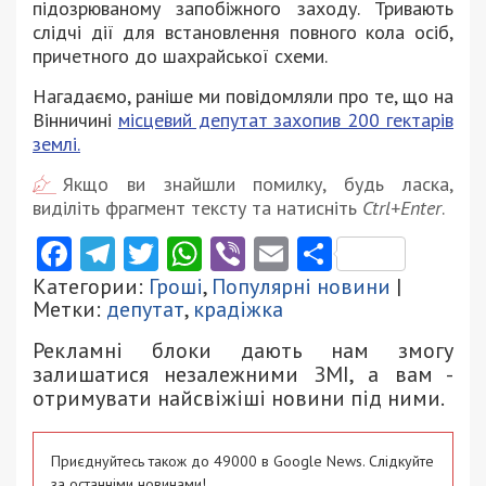
підозрюваному запобіжного заходу. Тривають
слідчі дії для встановлення повного кола осіб,
причетного до шахрайської схеми.
Нагадаємо, раніше ми повідомляли про те, що на
Вінничині
місцевий депутат захопив 200 гектарів
землі.
Якщо ви знайшли помилку, будь ласка,
виділіть фрагмент тексту та натисніть
Ctrl+Enter
.
Facebook
Telegram
Twitter
WhatsApp
Viber
Email
Поділити
Категории:
Гроші
,
Популярні новини
|
Метки:
депутат
,
крадіжка
Рекламні блоки дають нам змогу
залишатися незалежними ЗМІ, а вам -
отримувати найсвіжіші новини під ними.
Приєднуйтесь також до 49000 в Google News. Слідкуйте
за останніми новинами!