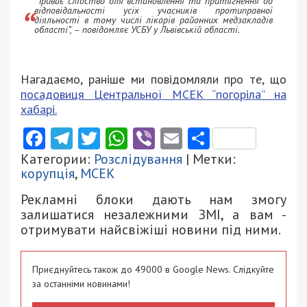
“Триває слідство для встановлення та притягнення до
відповідальності усіх учасників протиправної
діяльності в тому числі лікарів районних медзакладів
області”, – повідомляє УСБУ у Львівській області.
Нагадаємо, раніше ми повідомляли про те, що
посадовиця Центральної МСЕК “погоріла” на
хабарі.
Facebook
Telegram
Twitter
WhatsApp
Viber
Email
Поділити
Категории:
Розслідування
| Метки:
корупція
,
МСЕК
Рекламні блоки дають нам змогу
залишатися незалежними ЗМІ, а вам -
отримувати найсвіжіші новини під ними.
Приєднуйтесь також до 49000 в Google News. Слідкуйте
за останніми новинами!