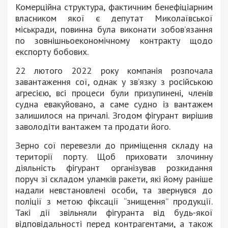
Комерційна структура, фактичним бенефіціарним
власником якої є депутат Миколаївської
міськради, повинна була виконати зобов’язання
по зовнішньоекономічному контракту щодо
експорту бобових.
22 лютого 2022 року компанія розпочала
завантаження сої, однак у зв’язку з російською
агресією, всі процеси були призупинені, членів
судна евакуйовано, а саме судно із вантажем
залишилося на причалі. Згодом фігурант вирішив
заволодіти вантажем та продати його.
Зерно сої перевезли до приміщення складу на
території порту. Щоб приховати злочинну
діяльність фігурант організував розкидання
поруч зі складом уламків ракети, які йому раніше
надали невстановлені особи, та звернувся до
поліції з метою фіксації “знищення” продукції.
Такі дії звільняли фігуранта від будь-якої
відповідальності перед контрагентами, а також