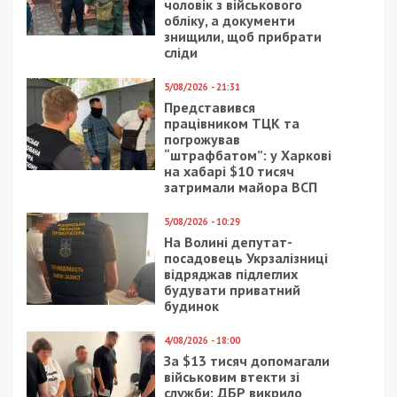
чоловік з військового
обліку, а документи
знищили, щоб прибрати
сліди
5/08/2026 - 21:31
Представився
працівником ТЦК та
погрожував
“штрафбатом”: у Харкові
на хабарі $10 тисяч
затримали майора ВСП
5/08/2026 - 10:29
На Волині депутат-
посадовець Укрзалізниці
відряджав підлеглих
будувати приватний
будинок
4/08/2026 - 18:00
За $13 тисяч допомагали
військовим втекти зі
служби: ДБР викрило