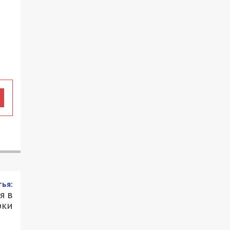
ья:
я в
рки