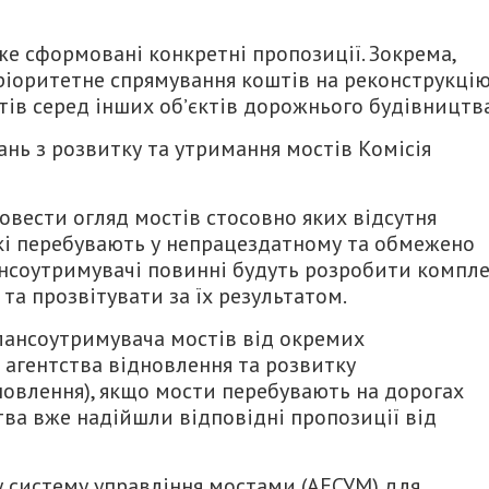
же сформовані конкретні пропозиції. Зокрема,
ріоритетне спрямування коштів на реконструкці
тів серед інших обʼєктів дорожнього будівництв
нь з розвитку та утримання мостів Комісія
вести огляд мостів стосовно яких відсутня
які перебувають у непрацездатному та обмежено
ансоутримувачі повинні будуть розробити компл
 та прозвітувати за їх результатом.
лансоутримувача мостів від окремих
агентства відновлення та розвитку
новлення), якщо мости перебувають на дорогах
тва вже надійшли відповідні пропозиції від
 систему управління мостами (АЕСУМ) для