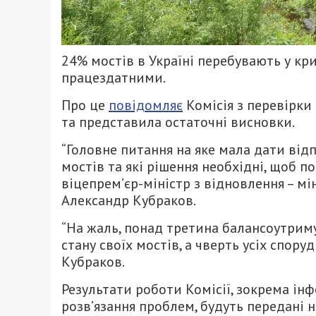
24% мостів в Україні перебувають у к
працездатними.
Про це
повідомляє
Комісія з перевірки
та представила остаточні висновки.
“Головне питання на яке мала дати відп
мостів та які рішення необхідні, щоб п
віцепрем’єр-міністр з відновлення – мі
Александр Кубраков.
“На жаль, понад третина балансоутрим
стану своїх мостів, а чверть усіх спору
Кубраков.
Результати роботи Комісії, зокрема ін
розв’язання проблем, будуть передані н