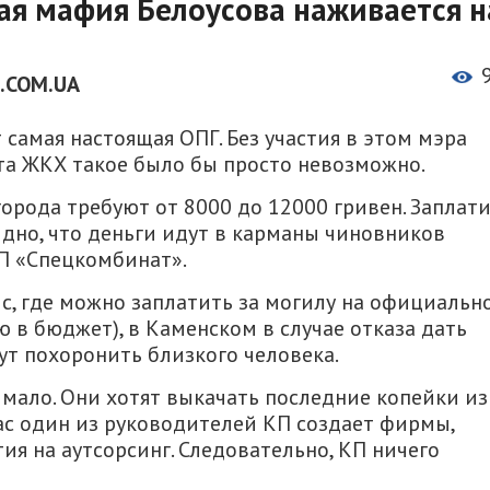
я мафия Белоусова наживается н
.COM.UA
самая настоящая ОПГ. Без участия в этом мэра
та ЖКХ такое было бы просто невозможно.
города требуют от 8000 до 12000 гривен. Заплат
дно, что деньги идут в карманы чиновников
КП «Спецкомбинат».
ис, где можно заплатить за могилу на официальн
ю в бюджет), в Каменском в случае отказа дать
ут похоронить близкого человека.
 мало. Они хотят выкачать последние копейки из
ас один из руководителей КП создает фирмы,
ия на аутсорсинг. Следовательно, КП ничего