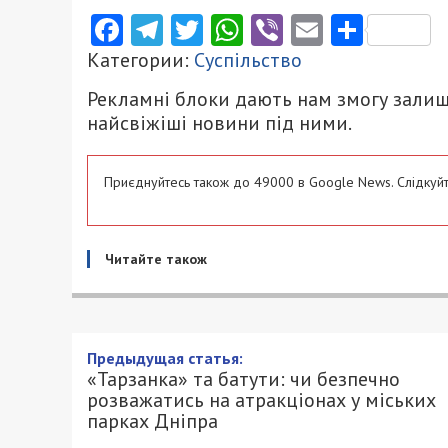
Facebook
Telegram
Twitter
WhatsApp
Viber
Email
Поділ
Категории:
Суспільство
Рекламні блоки дають нам змогу залиш
найсвіжіші новини під ними.
Приєднуйтесь також до 49000 в Google News. Слідкуйт
Читайте також
Предыдущая статья:
«Тарзанка» та батути: чи безпечно
розважатись на атракціонах у міських
парках Дніпра