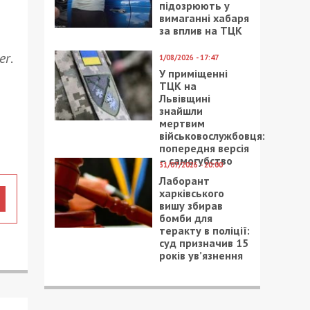
підозрюють у
вимаганні хабаря
за вплив на ТЦК
er
.
1/08/2026 - 17:47
У приміщенні
ТЦК на
Львівщині
знайшли
мертвим
військовослужбовця:
попередня версія
– самогубство
31/07/2026 - 20:00
Лаборант
харківського
вишу збирав
бомби для
теракту в поліції:
суд призначив 15
років ув’язнення