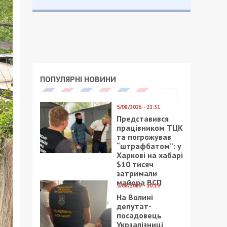
ПОПУЛЯРНІ НОВИНИ
5/08/2026 - 21:31
Представився
працівником ТЦК
та погрожував
“штрафбатом”: у
Харкові на хабарі
$10 тисяч
затримали
майора ВСП
5/08/2026 - 10:29
На Волині
депутат-
посадовець
Укрзалізниці