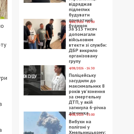
відряджав
підлеглих
будувати
приватний
4/08/2026 - 18:00
но
будинок
За $13 тисяч
допомагали
військовим
оту
втекти зі служби:
ДБР викрило
організовану
групу
4/08/2026 - 16:30
Поліцейську
ури
засудили до
максимальних 8
років ув’язнення
за смертельну
ДТП, у якій
в
загинула 6-річна
дівчинка
4/08/2026 - 15:00
Вибухи на
полігоні у
а
Хмельницькому: