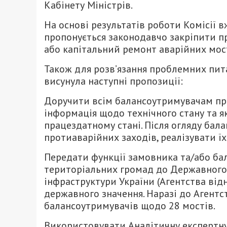
Кабінету Міністрів.
На основі результатів роботи Комісії в
пропонується законодавчо закріпити п
або капітальний ремонт аварійних мос
Також для розв’язання проблемних пита
висунула наступні пропозиції:
Доручити всім балансоутримувачам про
інформація щодо технічного стану та 
працездатному стані. Після огляду бал
протиаварійних заходів, реалізувати їх
Передати функції замовника та/або ба
територіальних громад до Державного 
інфраструктури України (Агентства від
державного значення. Наразі до Агентс
балансоутримувачів щодо 28 мостів.
Використовувати Аналітичну експертну