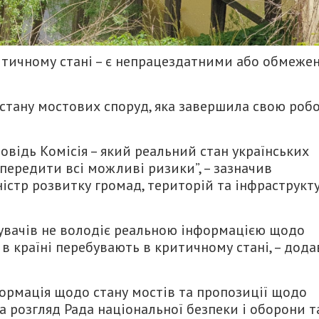
ритичному стані – є непрацездатними або обмеже
 стану мостових споруд, яка завершила свою роб
овідь Комісія – який реальний стан українських
опередити всі можливі ризики”, – зазначив
ністр розвитку громад, територій та інфраструкт
увачів не володіє реальною інформацією щодо
д в країні перебувають в критичному стані, – дода
формація щодо стану мостів та пропозиції щодо
а розгляд Рада національної безпеки і оборони т