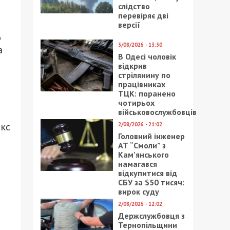
слідство
перевіряє дві
версії
ю
3/08/2026 - 13:30
а
В Одесі чоловік
відкрив
стрілянину по
працівниках
ТЦК: поранено
чотирьох
військовослужбовців
екс
2/08/2026 - 21:02
Головний інженер
АТ “Смоли” з
Кам’янського
намагався
відкупитися від
СБУ за $50 тисяч:
вирок суду
2/08/2026 - 12:02
Держслужбовця з
Тернопільщини