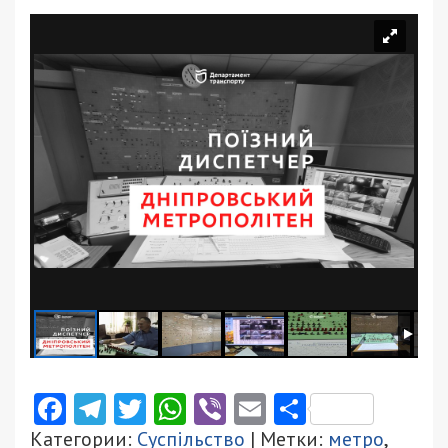
Facebook
Telegram
Twitter
WhatsApp
Viber
Email
Поділити
Категории:
Суспільство
| Метки:
метро
,