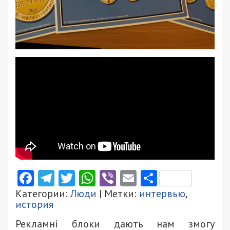
Facebook
Telegram
Twitter
WhatsApp
Viber
Email
Поділити
Категории:
Люди
| Метки:
интервью
,
история
Рекламні блоки дають нам змогу