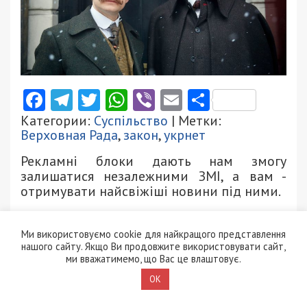
Facebook
Telegram
Twitter
WhatsApp
Viber
Email
Поділити
Категории:
Суспільство
| Метки:
Верховная Рада
,
закон
,
укрнет
Рекламні блоки дають нам змогу
залишатися незалежними ЗМІ, а вам -
отримувати найсвіжіші новини під ними.
Приєднуйтесь також до 49000 в Google News. Слідкуйте
Ми використовуємо cookie для найкращого представлення
за останніми новинами!
нашого сайту. Якщо Ви продовжите використовувати сайт,
ми вважатимемо, що Вас це влаштовує.
Приєднатися
OK