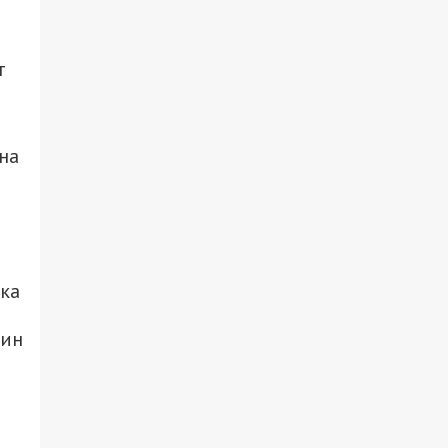
т
на
тка
дин