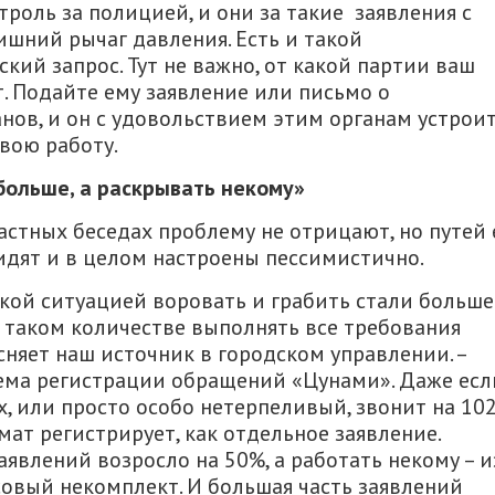
троль за полицией, и они за такие заявления с
ишний рычаг давления. Есть и такой
кий запрос. Тут не важно, от какой партии ваш
т. Подайте ему заявление или письмо о
ов, и он с удовольствием этим органам устрои
вою работу.
больше, а раскрывать некому»
стных беседах проблему не отрицают, но путей 
идят и в целом настроены пессимистично.
кой ситуацией воровать и грабить стали больше.
и таком количестве выполнять все требования
сняет наш источник в городском управлении. –
тема регистрации обращений «Цунами». Даже есл
х, или просто особо нетерпеливый, звонит на 10
мат регистрирует, как отдельное заявление.
явлений возросло на 50%, а работать некому – и
совый некомплект. И большая часть заявлений