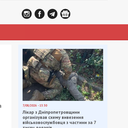
а
7/08/2026 - 13:30
Лікар з Дніпропетровщини
організував схему вивезення
військовослужбовця з частини за 7
тисяч доларів