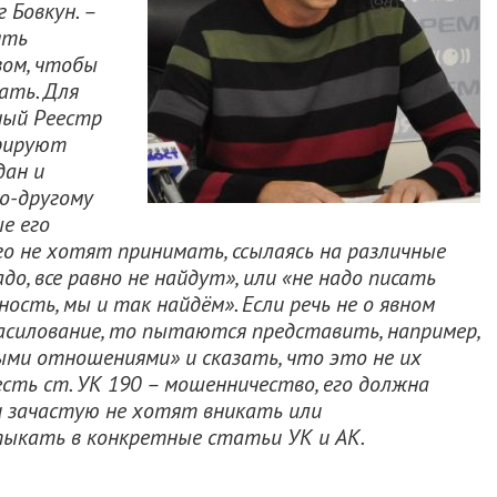
 Бовкун. –
ять
зом, чтобы
ать. Для
иный Реестр
трируют
дан и
о-другому
е его
го не хотят принимать, ссылаясь на различные
о, все равно не найдут», или «не надо писать
сть, мы и так найдём». Если речь не о явном
асилование, то пытаются представить, например,
ми отношениями» и сказать, что это не их
есть ст. УК 190 – мошенничество, его должна
и зачастую не хотят вникать или
ыкать в конкретные статьи УК и АК.