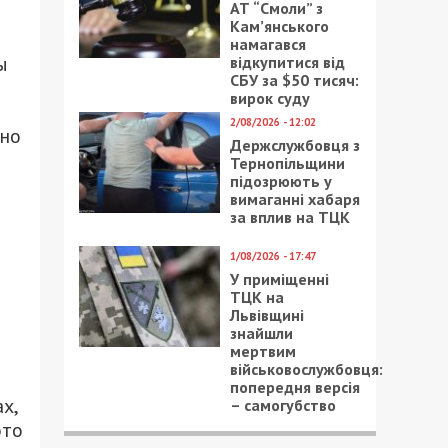
АТ “Смоли” з
Кам’янського
намагався
ы
відкупитися від
СБУ за $50 тисяч:
вирок суду
2/08/2026 - 12:02
 но
Держслужбовця з
Тернопільщини
підозрюють у
вимаганні хабаря
за вплив на ТЦК
1/08/2026 - 17:47
У приміщенні
ТЦК на
Львівщині
знайшли
мертвим
військовослужбовця:
попередня версія
х,
– самогубство
это