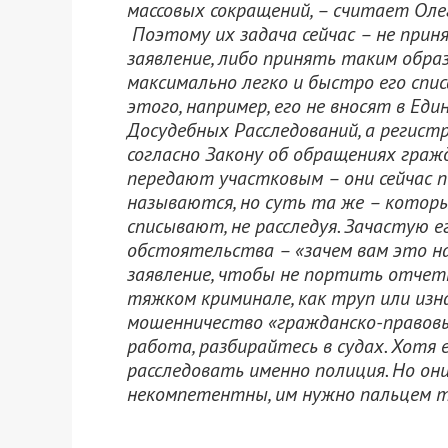
массовых сокращений, – считает Олег
Поэтому их задача сейчас – не прин
заявление, либо принять таким обра
максимально легко и быстро его спис
этого, например, его не вносят в Ед
Досудебных Расследований, а регис
согласно Закону об обращениях граж
передают участковым – они сейчас п
называются, но суть та же – которы
списывают, не расследуя. Зачастую е
обстоятельства – «зачем вам это над
заявление, чтобы не портить отчетно
тяжком криминале, как труп или изн
мошенничество «гражданско-правовы
работа, разбирайтесь в судах. Хотя 
расследовать именно полиция. Но он
некомпетентны, им нужно пальцем т