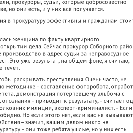
тели, прокуроры, судьи, которые добросовестно
, но они есть, и у них всё получается.
ния в прокуратуру эффективны и гражданам стои
илась женщина по факту квартирного
открытии дела. Сейчас прокурор Соборного райо
е производство в адрес судьи за неправосудное
т. Это уже результат, на общем фоне, я считаю,
 течет.
обы раскрывать преступления. Очень часто, не
по методичке – составление фоторобота, отрабо
тета, демонстрация потерпевшему альбома с
опознания – приводит к результату, – считает о
олковник милиции, эксперт-криминалист. – Если
 обидно. Но если этого нет, если вас не вызывают
ействия – значит, вашим делом никто не
ратуру – они тоже ребята ушлые, но у них есть