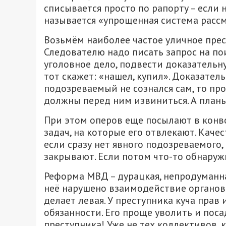
списывается просто по рапорту – если 
называется «упрощенная система расс
Возьмём наиболее частое уличное прес
Следователю надо писать запрос на поис
уголовное дело, подвести доказательну
тот скажет: «нашел, купил». Доказатель
подозреваемый не сознался сам, то про
должны перед ним извиниться. А план
При этом оперов еще посылают в конво
задач, на которые его отвлекают. Каче
если сразу нет явного подозреваемого,
закрывают. Если потом что-то обнаружи
Реформа МВД – дурацкая, непродуманна
неё нарушено взаимодействие органов 
делает левая. У преступника куча прав
обязанности. Его проще уволить и поса
преступника! Уже не тех коллективов, к