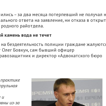
ились – за два месяца потерпевший не получал 
ального ответа на заявление, ни отказа в откры
т родного райотдела.
й камень вода не течет
, на бездеятельность полиции граждане жалуютс
т Олег Бовкун, сам бывший офицер
правозащитник и директор «Адвокатского бюро
 практике
трульная
 и
вны из-за