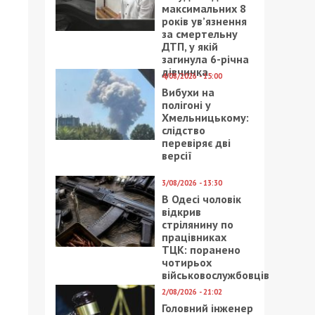
максимальних 8
років ув’язнення
за смертельну
ДТП, у якій
загинула 6-річна
дівчинка
4/08/2026 - 15:00
Вибухи на
полігоні у
Хмельницькому:
слідство
перевіряє дві
версії
3/08/2026 - 13:30
В Одесі чоловік
відкрив
стрілянину по
працівниках
ТЦК: поранено
чотирьох
військовослужбовців
2/08/2026 - 21:02
Головний інженер