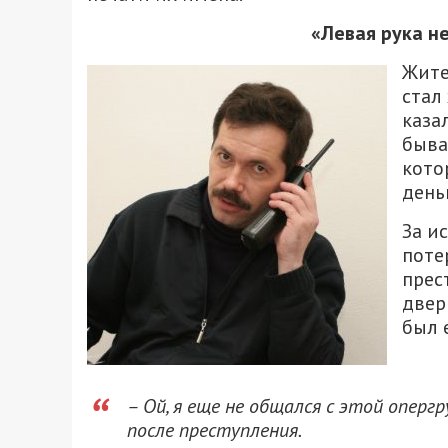
«Левая рука не
Жите
стал
каза
быва
кото
день
За и
поте
прес
двер
был 
– Ой, я еще не общался с этой опергр
после преступления.