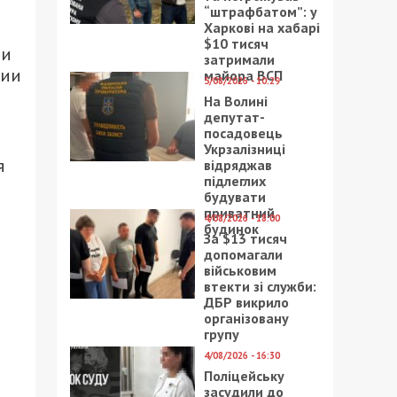
“штрафбатом”: у
Харкові на хабарі
$10 тисяч
ни
затримали
тии
майора ВСП
5/08/2026 - 10:29
На Волині
депутат-
посадовець
Укрзалізниці
я
відряджав
підлеглих
будувати
приватний
4/08/2026 - 18:00
будинок
За $13 тисяч
допомагали
військовим
втекти зі служби:
ДБР викрило
організовану
групу
4/08/2026 - 16:30
Поліцейську
засудили до