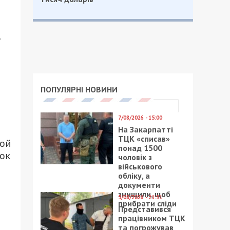
в
ПОПУЛЯРНІ НОВИНИ
7/08/2026 - 15:00
На Закарпатті
ТЦК «списав»
ной
понад 1500
ок
чоловік з
військового
обліку, а
документи
знищили, щоб
5/08/2026 - 21:31
прибрати сліди
Представився
працівником ТЦК
та погрожував