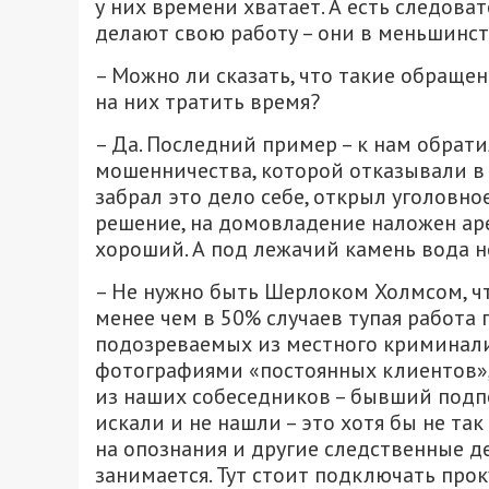
у них времени хватает. А есть следова
делают свою работу – они в меньшинстве
– Можно ли сказать, что такие обраще
на них тратить время?
– Да. Последний пример – к нам обрат
мошенничества, которой отказывали в 
забрал это дело себе, открыл уголовно
решение, на домовладение наложен арес
хороший. А под лежачий камень вода не
– Не нужно быть Шерлоком Холмсом, чт
менее чем в 50% случаев тупая работа 
подозреваемых из местного криминали
фотографиями «постоянных клиентов», 
из наших собеседников – бывший подп
искали и не нашли – это хотя бы не так
на опознания и другие следственные д
занимается. Тут стоит подключать проку