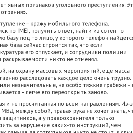
нет явных признаков уголовного преступления. Э
мотрения».
тупление – кражу мобильного телефона.
к по IMEI, получить ответ, найти из сотен то
ю базу под то лицо, у которого телефон найдется
ная база сейчас строится так, что если
куратура его отпускает, и сотрудники полиции
ы раскрываемости никто не отменял.
й, на охрану массовых мероприятий, еще масса
ственно расследовать каждое дело очень трудно.
 или незначительные, не особо тяжкие грабежи – 
вается – легче его переоткрыть заново.
я и не просчитанная по всем направлениям. Из-з
МВД между собой, правая рука не хочет знать, ч
 и защитников, а у правоохранителя только
дить за нарушение каких-то инструкций, чем
ак раньше, за сотрудников никто не стоит, в случ