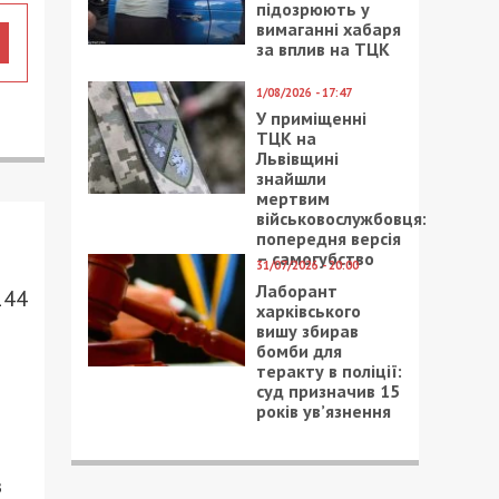
підозрюють у
вимаганні хабаря
за вплив на ТЦК
1/08/2026 - 17:47
У приміщенні
ТЦК на
Львівщині
знайшли
мертвим
військовослужбовця:
попередня версія
– самогубство
31/07/2026 - 20:00
Лаборант
144
харківського
вишу збирав
бомби для
теракту в поліції:
суд призначив 15
років ув’язнення
з