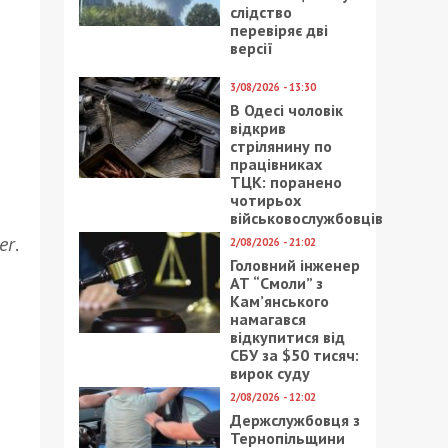
слідство
перевіряє дві
версії
3/08/2026 - 13:30
В Одесі чоловік
відкрив
стрілянину по
працівниках
ТЦК: поранено
чотирьох
військовослужбовців
er
.
2/08/2026 - 21:02
Головний інженер
АТ “Смоли” з
Кам’янського
намагався
відкупитися від
СБУ за $50 тисяч:
вирок суду
2/08/2026 - 12:02
Держслужбовця з
Тернопільщини