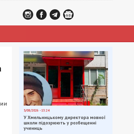
а
нии
5/08/2026 - 13:24
У Хмельницькому директора мовної
школи підозрюють у розбещенні
учениць