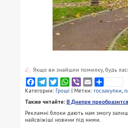
Якщо ви знайшли помилку, будь ласк
Facebook
Telegram
Twitter
WhatsApp
Viber
Email
Поділ
Категории:
Гроші
| Метки:
госзакупки
,
п
Также читайте:
В Днепре преобразится
Рекламні блоки дають нам змогу залиш
найсвіжіші новини під ними.