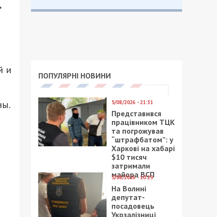
,
й и
ПОПУЛЯРНІ НОВИНИ
ны.
5/08/2026 - 21:31
Представився
працівником ТЦК
та погрожував
“штрафбатом”: у
Харкові на хабарі
$10 тисяч
затримали
майора ВСП
5/08/2026 - 10:29
На Волині
депутат-
посадовець
Укрзалізниці