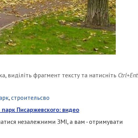
а, виділіть фрагмент тексту та натисніть
Ctrl+Ent
итися
арк
,
строительсво
 парк Писаржевского: видео
атися незалежними ЗМІ, а вам - отримувати