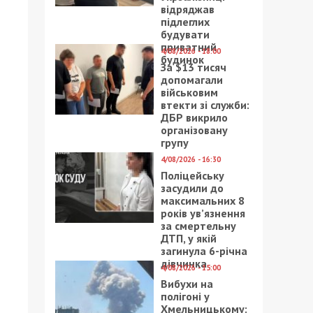
відряджав
підлеглих
будувати
приватний
4/08/2026 - 18:00
будинок
За $13 тисяч
допомагали
військовим
втекти зі служби:
ДБР викрило
організовану
групу
4/08/2026 - 16:30
Поліцейську
засудили до
максимальних 8
років ув’язнення
за смертельну
ДТП, у якій
загинула 6-річна
дівчинка
4/08/2026 - 15:00
Вибухи на
полігоні у
Хмельницькому: