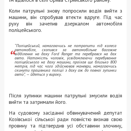
Коли патрульні знову попросили водія вийти з
машини, він спробував втекти вдруге. Під час
руху він зачепив дзеркалом автомобіля
поліцейського.
“Поліцейський, намагаючись не потрапити під колеса
автомобіля, схопився за автомобільне багажне
відділення на даху Ford Ranger та перебрався на дах
авто. Натомість чоловік, усвідомлюючи перебування
поліцейського на даху машини, проїхав ще близько 800
метрів, під час чого здійснював маневри, намагаючись
скинути працівника поліції з даху аж до повної зупинки
авто”, — йдеться у вироку.
Після зупинки машини патрульні змусили водія
вийти та затримали його.
На судовому засіданні обвинувачений депутат
Козівської сільської ради повністю визнав свою
провину та підтвердив усі обставини злочину,