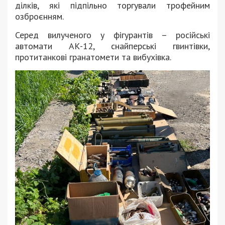
ділків, які підпільно торгували трофейним
озброєнням.
Серед вилученого у фігурантів – російські
автомати АК-12, снайперські гвинтівки,
протитанкові гранатомети та вибухівка.