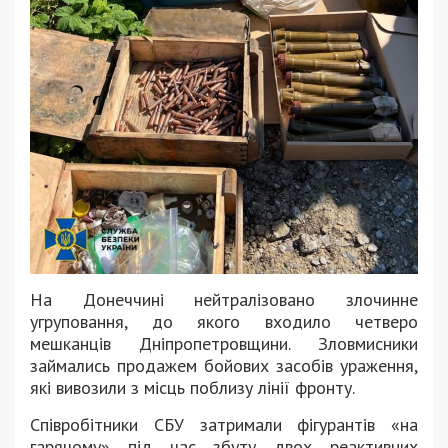
На Донеччині нейтралізовано злочинне
угруповання, до якого входило четверо
мешканців Дніпропетровщини. Зловмисники
займались продажем бойових засобів ураження,
які вивозили з місць поблизу лінії фронту.
Співробітники СБУ затримали фігурантів «на
гарячому» під час збуту двох реактивних