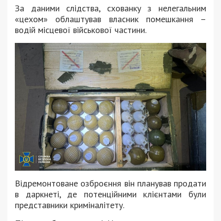
За даними слідства, схованку з нелегальним
«цехом» облаштував власник помешкання –
водій місцевої військової частини.
Відремонтоване озброєння він планував продати
в даркнеті, де потенційними клієнтами були
представники криміналітету.