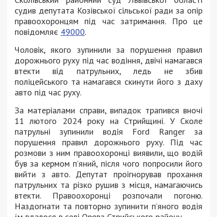
судив депутата Козівської сільської ради за опір
правоохоронцям під час затримання. Про це
повідомляє
49000
.
Чоловік, якого зупинили за порушення правил
дорожнього руху під час водіння, двічі намагався
втекти від патрульних, ледь не збив
поліцейського та намагався скинути його з даху
авто під час руху.
За матеріалами справи, випадок трапився вночі
11 лютого 2024 року на Стрийщині. У Сколе
патрульні зупинили водія Ford Ranger за
порушення правил дорожнього руху. Під час
розмови з ним правоохоронці виявили, що водій
був за кермом п’яний, після чого попросили його
вийти з авто. Депутат проігнорував прохання
патрульних та різко рушив з місця, намагаючись
втекти. Правоохоронці розпочали погоню.
Наздогнати та повторно зупинити п’яного водія
їм вдалося в селі Орява Стрийського району.