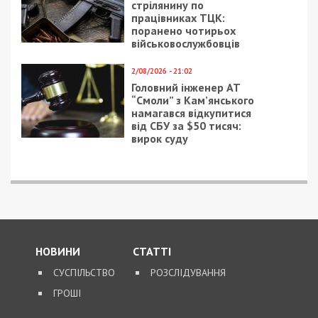
стрілянину по
працівниках ТЦК:
поранено чотирьох
військовослужбовців
2/08/2026 - 21:02
Головний інженер АТ
“Смоли” з Кам’янського
намагався відкупитися
від СБУ за $50 тисяч:
вирок суду
НОВИНИ
СТАТТІ
СУСПІЛЬСТВО
РОЗСЛІДУВАННЯ
ГРОШІ