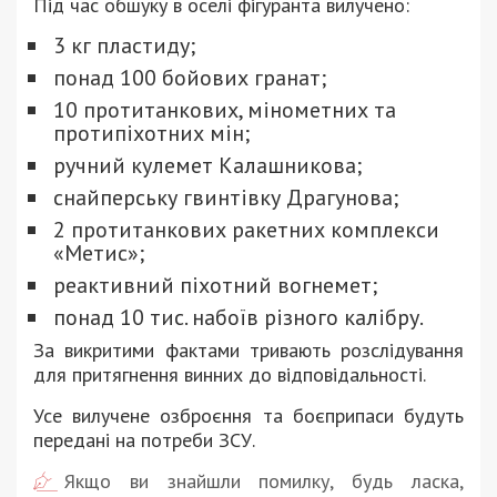
Під час обшуку в оселі фігуранта вилучено:
3 кг пластиду;
понад 100 бойових гранат;
10 протитанкових, мінометних та
протипіхотних мін;
ручний кулемет Калашникова;
снайперську гвинтівку Драгунова;
2 протитанкових ракетних комплекси
«Метис»;
реактивний піхотний вогнемет;
понад 10 тис. набоїв різного калібру.
За викритими фактами тривають розслідування
для притягнення винних до відповідальності.
Усе вилучене озброєння та боєприпаси будуть
передані на потреби ЗСУ.
Якщо ви знайшли помилку, будь ласка,