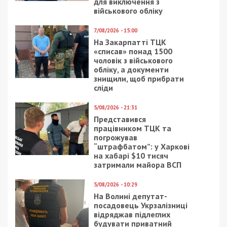
для виключення з
військового обліку
7/08/2026 - 15:00
На Закарпатті ТЦК
«списав» понад 1500
чоловік з військового
обліку, а документи
знищили, щоб прибрати
сліди
5/08/2026 - 21:31
Представився
працівником ТЦК та
погрожував
“штрафбатом”: у Харкові
на хабарі $10 тисяч
затримали майора ВСП
5/08/2026 - 10:29
На Волині депутат-
посадовець Укрзалізниці
відряджав підлеглих
будувати приватний