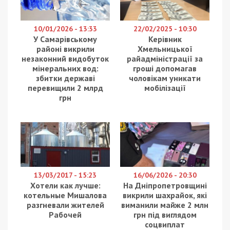
10/01/2026 - 13:33
22/02/2025 - 10:30
У Самарівському
Керівник
районі викрили
Хмельницької
незаконний видобуток
райадміністрації за
мінеральних вод:
гроші допомагав
збитки державі
чоловікам уникати
перевищили 2 млрд
мобілізації
грн
13/03/2017 - 15:23
16/06/2026 - 20:30
Хотели как лучше:
На Дніпропетровщині
котельные Мишалова
викрили шахрайок, які
разгневали жителей
виманили майже 2 млн
Рабочей
грн під виглядом
соцвиплат