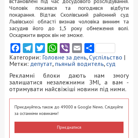
встановлені під час досудового розслідування.
Чоловік покаявся та погодився відбути
покарання. Відтак Сколівський районний суд
Львівської області визнав чоловіка винним та
засудив його до 1,5 року обмеження волі.
Оскаржити вирок він не зможе.
Facebook
Telegram
Twitter
WhatsApp
Viber
Email
Поділити
Категории:
Головне за день
,
Суспільство
|
Метки:
депутат
,
пьяный водитель
,
суд
Рекламні блоки дають нам змогу
залишатися незалежними ЗМІ, а вам -
отримувати найсвіжіші новини під ними.
Приєднуйтесь також до 49000 в Google News. Слідкуйте
за останніми новинами!
Приєднатися