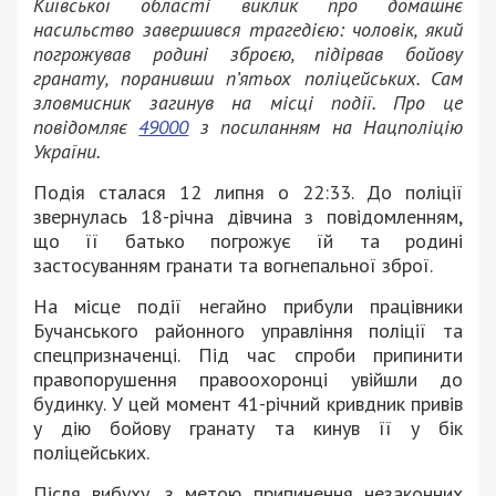
Київської області виклик про домашнє
насильство завершився трагедією: чоловік, який
погрожував родині зброєю, підірвав бойову
гранату, поранивши п’ятьох поліцейських. Сам
зловмисник загинув на місці події. Про це
повідомляє
49000
з посиланням на Нацполіцію
України.
Подія сталася 12 липня о 22:33. До поліції
звернулась 18-річна дівчина з повідомленням,
що її батько погрожує їй та родині
застосуванням гранати та вогнепальної зброї.
На місце події негайно прибули працівники
Бучанського районного управління поліції та
спецпризначенці. Під час спроби припинити
правопорушення правоохоронці увійшли до
будинку. У цей момент 41-річний кривдник привів
у дію бойову гранату та кинув її у бік
поліцейських.
Після вибуху, з метою припинення незаконних