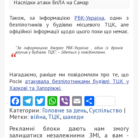
Наслідки атаки БпЛА на Самар
Також, за інформацією
РБК-Україна,
один з
безпілотників у будівлю місцевого ТЦК, але
офіційної інформації щодо цього поки що немає.
“За інформацією джерел РБК-Україна , один із дронів
влучив у будівлю ТЦК”, – йдеться у повідомленні.
Нагадаємо, раніше ми повідомляли про те, що
Росія
атакувала безпілотниками будівлі ТЦК у
Харкові та Запоріжжі.
Facebook
Telegram
Twitter
WhatsApp
Viber
Email
Поділити
Категории:
Головне за день
,
Суспільство
|
Метки:
війна
,
ТЦК
,
шахеди
Рекламні блоки дають нам змогу
залишатися незалежними ЗМІ, а вам -