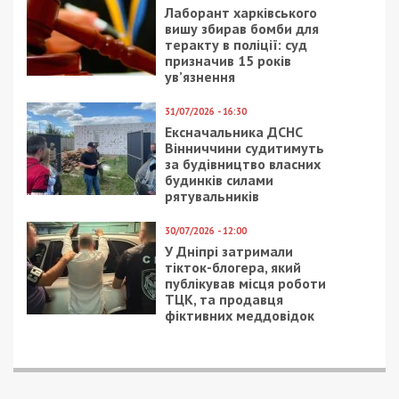
дышат на ладан, и
квадратных метров
сколько потратят на
всю ночь бушевал
ремонт
пожар: видео