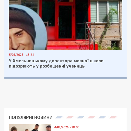
Вироком Знам’янського міськрайонного суду
Кіровоградської області адміністратора каналів
визнано винним за ч. 4 ст. 189 Кримінального
кодексу України (вимагання).
Нагадаємо, раніше ми повідомляли про те, що
скандальний телеграм-канал “Джокер”
заблоковано за поширення особистих даних.
Facebook
Telegram
Twitter
WhatsApp
Viber
Email
Поділити
Категории:
Суспільство
| Метки:
вирок
,
шантаж
Рекламні блоки дають нам змогу
залишатися незалежними ЗМІ, а вам -
отримувати найсвіжіші новини під ними.
Приєднуйтесь також до 49000 в Google News. Слідкуйте
за останніми новинами!