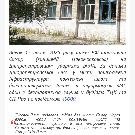
Вдень 13 липня 2025 року армія РФ атакувала
Самар (колишній Новомосковськ) на
Дніпропетровщині ударними БпЛА. За даними
Дніпропетровської ОВА у місті пошкоджена
інфраструктура, понівечені школа та
багатоповерхівки. Також за інформацією ЗМІ,
один з безпілотників влучив у будівлю ТЦК та
СП. Про це повідомляє
49000.
“Неспокійною видалася неділя для міста Самар. Через
ворожі удари там понівечені школа та
багатоквартирні будинки. В них потрощені вікна.
Скільки їх – з’ясовують фахівці”, – повідомив очільник
ДніпроОВА Лисак.