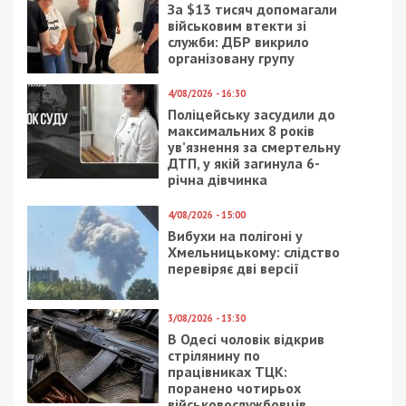
Приєднатися
Читайте також
Предыдущая статья:
СБУ ліквідувала кілерів ФСБ, які вбили
полковника СБУ у Києві
Следующая статья:
Ворог атакував безпілотниками Самар:
пошкоджена інфраструктура, понівечені
школа та багатоповерхівки
РОЗСЛІДУВАННЯ