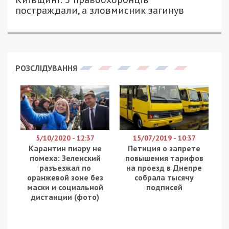
Адміністратора низки Telegram-каналів, у яких
поширювалася інформація принизливого та
нецензурного характеру, визнано винним у
вимаганні. За підтримання публічного
обвинувачення ювенальних прокурорів
Житомирської окружної прокуратури, суд
затвердив угоду про визнання винуватості,