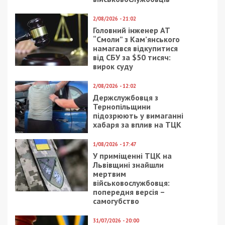
5/10/2020 - 12:37
15/07/2019 - 10:37
Карантин пиару не
Петиция о запрете
помеха: Зеленский
повышения тарифов
разъезжал по
на проезд в Днепре
оранжевой зоне без
собрала тысячу
маски и социальной
подписей
дистанции (фото)
10/03/2017 - 16:40
14/04/2019 - 13:45
Какие мосты в Днепре
В Днепре на тысяче