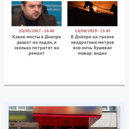
призначивши йому 2 роки пробаційного нагляду.
Про це повідомляє
49000
з посиланням на
Житомирську обласну прокуратуру.
Схема “ЧОРНОГО ПІАРУ” та шантажу
Як повідомлялося раніше, зловмисники з метою
незаконного збагачення створили в Telegram
кілька груп, зокрема «ЖИТОМИР Зеркало»,
«ВИННИЦА Зеркало», «РОВНО Зеркало» та
«ОДЕССА Зеркало».
У цих каналах публікувалися неправдиві та
принизливі фото- і відеоматеріали, здебільшого
щодо неповнолітніх. Після публікації потерпілим
надсилали «прайс» за видалення постів.
Видалення здійснювалося виключно після
переказу коштів та надання скріншоту оплати,
безкоштовне видалення не передбачалося.
Загальна аудиторія цих груп налічувала близько
10 тисяч підписників.