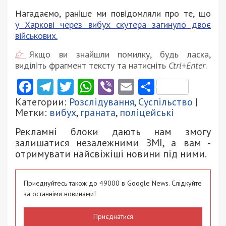
Нагадаємо, раніше ми повідомляли про те, що
у Харкові через вибух скутера загинуло двоє
військових.
Якщо ви знайшли помилку, будь ласка,
виділіть фрагмент тексту та натисніть
Ctrl+Enter
.
Facebook
Telegram
Twitter
WhatsApp
Viber
Email
Поділити
Категории:
Розслідування
,
Суспільство
|
Метки:
вибух
,
граната
,
поліцейські
Рекламні блоки дають нам змогу
залишатися незалежними ЗМІ, а вам -
отримувати найсвіжіші новини під ними.
Приєднуйтесь також до 49000 в Google News. Слідкуйте
за останніми новинами!
Приєднатися