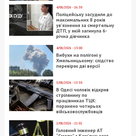
ГРОШІ
1/04/2019 - 17:30
30/07/2020 - 14:15
Стало известно, кто
Евробляхи и “Порш” за
организует фестиваль
2 миллиона: что
юмора в Днепре
получают и на чем
ездят днепровские
“слуги народа”