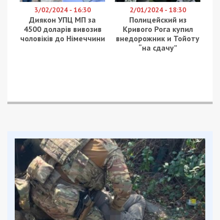
международной помощи “дыру” залатали.
Как только банк был спасен, Коломойский через
подконтрольные фирмы и своих партнеров
пытался оспорить правомерность
национализации. Однако принятый в 2020 году
“антиколомойский” закон отрезал для олигарха
эту возможность. 14 января 2022 года
Верховный суд Украины признал, что выведение
банка с рынка была абсолютно законной и не
нарушала права вкладчиков, тем самым поставив
точку в многолетних тяжбах.
Что покупали днепровские олигархи
на
отмытые из «Приватбанка» деньги:
фото, видео
Минюст США выдвинул днепровским
олигархам обвинение
в краже
миллиардов в «Приватбанке»