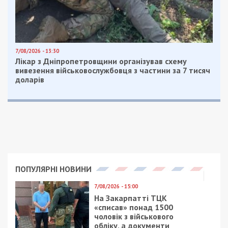
Facebook
Telegram
Twitter
WhatsApp
Viber
Email
Поділити
Категории:
Головне за день
,
Гроші
| Метки:
Коломойский
,
Приватбанк
,
суд
Рекламні блоки дають нам змогу
залишатися незалежними ЗМІ, а вам -