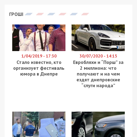
национализации банка. Об этом сообщает пресс-
служба Национального банка, который
управляет “Приватом”.
Напомним, в декабре 2016 года правительство
принимает решение о национализации одного из
крупнейших банков Украины – “Приватбанка”.
Причиной послужила огромная дыра в 155
миллиардов гривен, образовавшаяся в бюджете
предприятия. Банк, клиентами которого была
практически половина населения страны,
оказался на грани краха. Позже выяснится, что
владельцы “Приватбанка”, днепровские олигархи
Игорь Коломойский и Геннадий Боголюбов
выводили средства на офшоры, а затем скупали
на эти деньги недвижимость в США и Европе.
Речь идет почти о 5,5 миллиарде долларов.
Олигархи продали “Приват” государству за
символическую сумму – одну гривну. Затем, за
счет государственного бюджета и