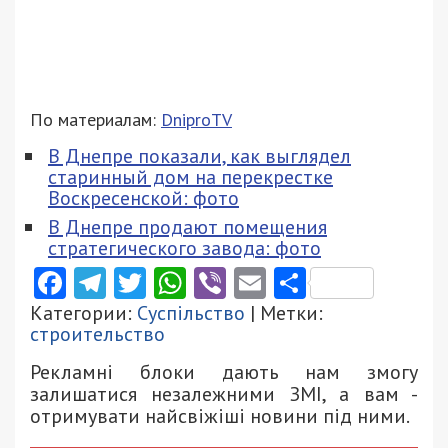
По материалам:
DniproTV
В Днепре показали, как выглядел
старинный дом на перекрестке
Воскресенской: фото
В Днепре продают помещения
стратегического завода: фото
Facebook
Telegram
Twitter
WhatsApp
Viber
Email
Поділити
Категории:
Суспільство
| Метки:
строительство
Рекламні блоки дають нам змогу
залишатися незалежними ЗМІ, а вам -
отримувати найсвіжіші новини під ними.