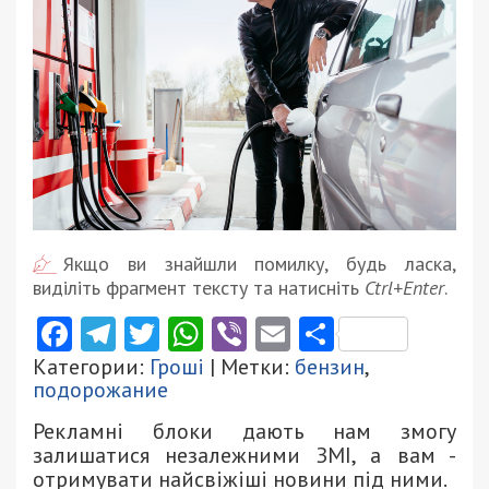
Якщо ви знайшли помилку, будь ласка,
виділіть фрагмент тексту та натисніть
Ctrl+Enter
.
Facebook
Telegram
Twitter
WhatsApp
Viber
Email
Поділити
Категории:
Гроші
| Метки:
бензин
,
подорожание
Рекламні блоки дають нам змогу
залишатися незалежними ЗМІ, а вам -
отримувати найсвіжіші новини під ними.