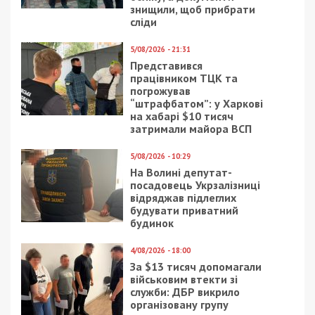
отримувати найсвіжіші новини під ними.
Приєднуйтесь також до 49000 в Google News. Слідкуйте
за останніми новинами!
Приєднатися
Читайте також
Предыдущая статья:
На Днепропетровщине халатность
таможенников обошлась государству в
145 миллионов
Следующая статья:
В Днепре приняли дизайн-код для
адресных табличек