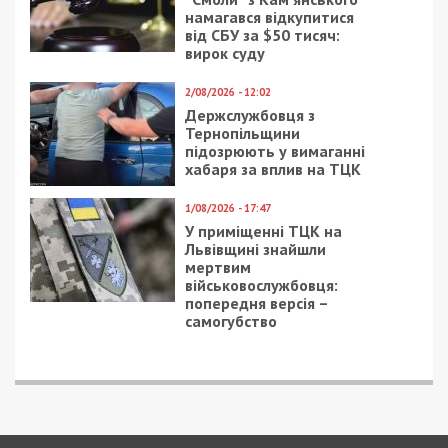
3/02/2024 - 16:30
2/01/2024 - 18:30
Диякон УПЦ МП за
Полицейский из
4500 доларів вивозив
Кривого Рога купил
чоловіків до Німеччини
внедорожник и Тойоту
“на сдачу”