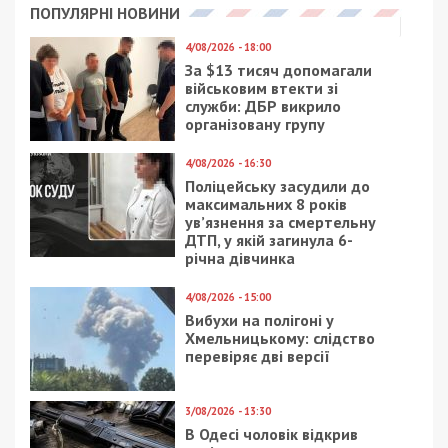
ПОПУЛЯРНІ НОВИНИ
4/08/2026 - 18:00
За $13 тисяч допомагали
військовим втекти зі
служби: ДБР викрило
організовану групу
4/08/2026 - 16:30
Поліцейську засудили до
максимальних 8 років
ув’язнення за смертельну
ДТП, у якій загинула 6-
річна дівчинка
4/08/2026 - 15:00
Вибухи на полігоні у
Хмельницькому: слідство
перевіряє дві версії
3/08/2026 - 13:30
В Одесі чоловік відкрив