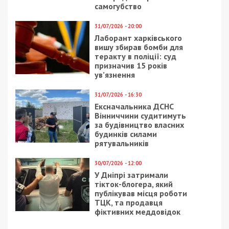
самогубство
31/07/2026 - 20:00
Лаборант харківського
вишу збирав бомби для
теракту в поліції: суд
призначив 15 років
ув’язнення
31/07/2026 - 16:30
Ексначальника ДСНС
Вінниччини судитимуть
за будівництво власних
будинків силами
рятувальників
30/07/2026 - 12:00
У Дніпрі затримали
тікток-блогера, який
публікував місця роботи
ТЦК, та продавця
фіктивних меддовідок