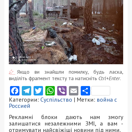
Якщо ви знайшли помилку, будь ласка,
виділіть фрагмент тексту та натисніть
Ctrl+Enter
.
Facebook
Telegram
Twitter
WhatsApp
Viber
Email
Поділити
Категории:
Суспільство
| Метки:
война с
Россией
Рекламні блоки дають нам змогу
залишатися незалежними ЗМІ, а вам -
отримувати найсвіжіші новини під ними.