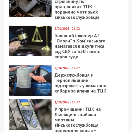
стрілянину по
працівниках ТЦК:
поранено чотирьох
військовослужбовців
2/08/2026 - 21:02
Головний інженер АТ
“Смоли” з Кам’янського
намагався відкупитися
від СБУ за $50 тисяч:
вирок суду
2/08/2026 - 12:02
Держслужбовця з
Тернопільщини
підозрюють у вимаганні
хабаря за вплив на ТЦК
1/08/2026 - 17:47
У приміщенні ТЦК на
Львівщині знайшли
мертвим
військовослужбовця:
попередня версія –