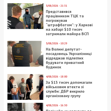
5/08/2026 - 21:31
Представився
працівником ТЦК та
погрожував
“штрафбатом”: у Харкові
на хабарі $10 тисяч
затримали майора ВСП
5/08/2026 - 10:29
На Волині депутат-
посадовець Укрзалізниці
відряджав підлеглих
будувати приватний
будинок
4/08/2026 - 18:00
За $13 тисяч допомагали
військовим втекти зі
служби: ДБР викрило
організовану групу
4/08/2026 - 16:30