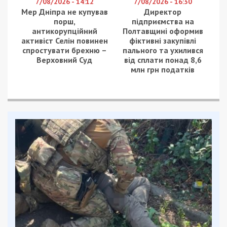
7/08/2026 - 14:12
7/08/2026 - 16:30
Мер Дніпра не купував
Директор
порш,
підприємства на
антикорупційний
Полтавщині оформив
активіст Селін повинен
фіктивні закупівлі
спростувати брехню –
пального та ухилився
Верховний Суд
від сплати понад 8,6
млн грн податків