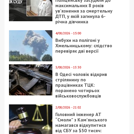
Поліцейську засудили до
максимальних 8 років
ув’язнення за смертельну
ДТП, у якій загинула 6-
річна дівчинка
4/08/2026 - 15:00
Вибухи на полігоні у
Хмельницькому: слідство
перевіряє дві версії
3/08/2026 - 13:30
В Одесі чоловік відкрив
стрілянину по
працівниках ТЦК:
поранено чотирьох
військовослужбовців
2/08/2026 - 21:02
Головний інженер АТ
“Смоли” з Кам’янського
намагався відкупитися
від СБУ за $50 тисяч: