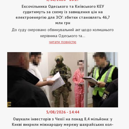
Ексочільника Одеського та Київського КЕУ
судитимуть за схему із завищення цін на
електроенергію для ЗСУ: збитки становлять 46,7
млн грн
До суду скеровано обвинувальний акт щодо колишнього
керівника Одеського та...
читати повністю
5/08/2026 - 14:44
Ошукали інвесторів з Чехії на понад 8,4 мільйона: у
Києві викрили міжнародну мережу шахрайських кол-