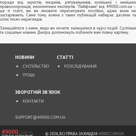
поради від юристів, медиків, рятувальників, колишніх і нинішніх
правоохоронців, економічних експертів. “Лайфхаки” від 49000.com.ua –
це ті статті, які ви зможете перечитувати постійно, адже вони не
застарівають. Саме тому кожна з таких публікацій набирає десятки та
сотні тисяч переглядів.
Залишайтеся з нами, якщо ви хочете залишатися в курсі подій. Суспільні
та соціальні новини Дніпра допоможуть побачити вам повну картину.
НОВИНИ
СТАТТІ
СУСПІЛЬСТВО
РОЗСЛІДУВАННЯ
ГРОШІ
ЗВОРОТНІЙ ЗВ’ЯЗОК
КОНТАКТИ
SUPPORT@49000.COM.UA
© 2026, ВСІ ПРАВА ЗАХИЩЕНІ
49000.COM.UA