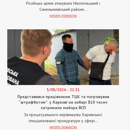
Російська армія атакувала Нікопольський і
Синельниківський райони...
читати повністю
5/08/2026 - 21:31
Представився працівником ТЦК та погрожував
“штрафбатом”: у Харкові на хабарі $10 тисяч
затримали майора ВСП
За процесуального керівництва Харківської
спеціалізованої прокуратури у сфері...
читати повністю