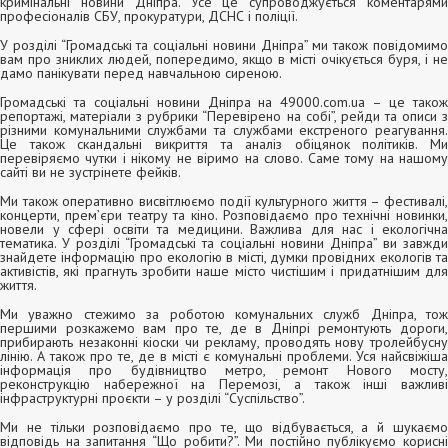
кримінальні новини Дніпра. Усе це супроводжується коментарями
професіоналів СБУ, прокуратури, ДСНС і поліції.
У розділі “Громадські та соціальні новини Дніпра” ми також повідомимо
вам про зниклих людей, попередимо, якщо в місті очікується буря, і не
дамо панікувати перед навчальною сиреною.
Громадські та соціальні новини Дніпра на 49000.com.ua – це також
репортажі, матеріали з рубрики “Перевірено на собі”, рейди та описи з
різними комунальними службами та службами екстреного реагування.
Це також скандальні викриття та аналіз обіцянок політиків. Ми
перевіряємо чутки і нікому не віримо на слово. Саме тому на нашому
сайті ви не зустрінете фейків.
Ми також оперативно висвітлюємо події культурного життя – фестивалі,
концерти, прем’єри театру та кіно. Розповідаємо про технічні новинки,
новели у сфері освіти та медицини. Важлива для нас і екологічна
тематика. У розділі “Громадські та соціальні новини Дніпра” ви завжди
знайдете інформацію про екологію в місті, думки провідних екологів та
активістів, які прагнуть зробити наше місто чистішим і придатнішим для
життя.
Ми уважно стежимо за роботою комунальних служб Дніпра, тож
першими розкажемо вам про те, де в Дніпрі ремонтують дороги,
прибирають незаконні кіоски чи рекламу, проводять нову тролейбусну
лінію. А також про те, де в місті є комунальні проблеми. Уся найсвіжіша
інформація про будівництво метро, ремонт Нового мосту,
реконструкцію набережної на Перемозі, а також інші важливі
інфраструктурні проєкти – у розділі “Суспільство”.
Ми не тільки розповідаємо про те, що відбувається, а й шукаємо
відповідь на запитання “Що робити?”. Ми постійно публікуємо корисні