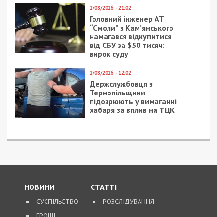
2/08/2026 - 21:02
Головний інженер АТ
“Смоли” з Кам’янського
намагався відкупитися
від СБУ за $50 тисяч:
вирок суду
2/08/2026 - 12:02
Держслужбовця з
Тернопільщини
підозрюють у вимаганні
хабаря за вплив на ТЦК
НОВИНИ
СТАТТІ
СУСПІЛЬСТВО
РОЗСЛІДУВАННЯ
ГРОШІ