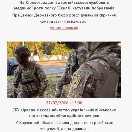
На Кіровоградщині двоє військовослужбовців
медичної роти полку “Скеля” катували побратимів
Працівники Державного бюро розслідувань за сприяння
командування військової...
читати повністю
27/07/2026 - 15:00
СБУ зірвала масове вбивство українських військових
під виглядом «благодійної» вечірки
У Харківській області викрили двох агентів російських
спецслужб, які, за даними...