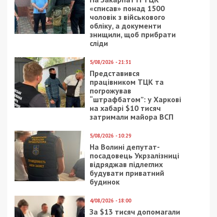
«списав» понад 1500
чоловік з військового
обліку, а документи
знищили, щоб прибрати
сліди
5/08/2026 - 21:31
Представився
працівником ТЦК та
погрожував
“штрафбатом”: у Харкові
на хабарі $10 тисяч
затримали майора ВСП
5/08/2026 - 10:29
На Волині депутат-
посадовець Укрзалізниці
відряджав підлеглих
будувати приватний
будинок
4/08/2026 - 18:00
За $13 тисяч допомагали