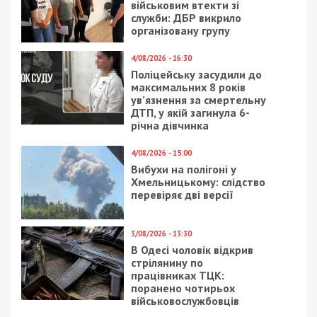
військовим втекти зі
служби: ДБР викрило
організовану групу
4/08/2026 - 16:30
Поліцейську засудили до
максимальних 8 років
ув’язнення за смертельну
ДТП, у якій загинула 6-
річна дівчинка
4/08/2026 - 15:00
Вибухи на полігоні у
Хмельницькому: слідство
перевіряє дві версії
3/08/2026 - 13:30
В Одесі чоловік відкрив
стрілянину по
працівниках ТЦК:
поранено чотирьох
військовослужбовців