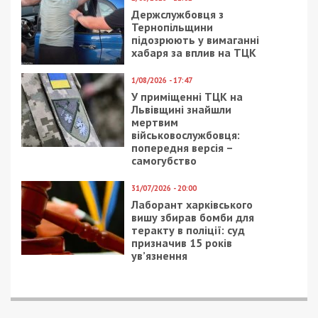
спільниками викрили
архитектуры в стиле
на спробі “продажу”
модерн
санкцій РНБО за $250
тисяч
19/04/2024 - 20:00
2/03/2017 - 16:54
Податківиця з Дніпра
Горсовет Днепра к 8
обдурила державу на
Марта покупает цветы
55 млн грн
и вазы