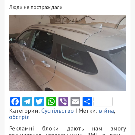
Люди не постраждали.
Facebook
Telegram
Twitter
WhatsApp
Viber
Email
Поділити
Категории:
Суспільство
| Метки:
війна
,
обстріл
Рекламні блоки дають нам змогу
залишатися незалежними ЗМІ, а вам -