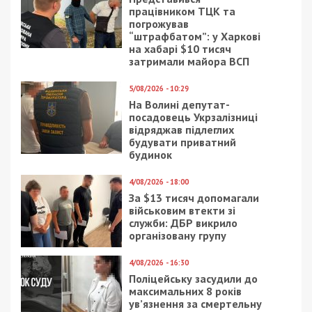
довічного позбавлення волі.
Facebook
Telegram
Twitter
WhatsApp
Viber
Email
Поділити
Категории:
Головне за день
| Метки:
ДБР
,
зрадник
,
коригувальник
Рекламні блоки дають нам змогу
залишатися незалежними ЗМІ, а вам -
отримувати найсвіжіші новини під ними.
Приєднуйтесь також до 49000 в Google News. Слідкуйте
за останніми новинами!
Приєднатися
Читайте також