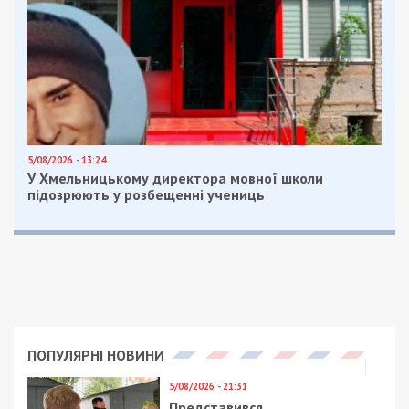
виїхав у відрядження до іншого регіону.
Правоохоронці затримали підозрюваного. За
місцем його проживання та в помешканнях
родичів проведено обшуки. Вилучено
комп’ютерну техніку, мобільні телефони, флешки,
жорсткі диски та інші носії інформації, які
підтверджують його протиправну діяльність.
У ході слідчих дій встановлено, що фігурант
передав ворогу координати військових об’єктів у
Черкаській, Житомирській, Рівненській та
Донецькій областях. Унаслідок завданих
ракетних ударів загинули українські
військовослужбовці.
Затриманому повідомлено про підозру у
державній зраді, вчиненій в умовах воєнного
стану (ч. 2 ст. 111 КК України).
Санкція статті передбачає покарання у вигляді