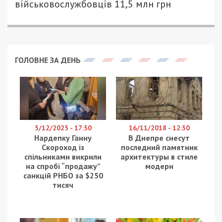
49000.COM.UA
Військовослужбовець ЗСУ з Черкащини передавав
армії рф координати українських підрозділів. Про
це повідомляє
49000
з посиланням на ДБР.
За даними слідства, зрадник з ідейних
переконань допомагав ворогу завдавати