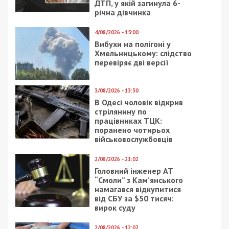
Предыдущая статья:
На Київщині офіцери приховали
самогубство військового
Следующая статья:
Майже півтора десятки атак за день
пережила Нікопольщина
ГОЛОВНЕ ЗА ДЕНЬ
5/12/2025 - 17:50
16/11/2018 - 12:30
Нардепку Ганну
В Днепре снесут
Скороход із
последний памятник