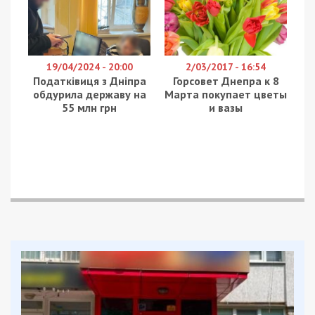
ракетних ударів по українських захисниках у
чотирьох регіонах, зокрема на Черкащині.
З листопада 2024-го до травня 2025 року
військовий підтримував зв’язок через месенджер
із колишнім бойовиком так званої «днр», який
нині служить у збройних силах рф. Він передавав
йому точні координати розташування
підрозділів, військової техніки, а також
персональні дані військовослужбовців —
прізвища та номери телефонів.
Зокрема, фігурант надав інформацію про
місцезнаходження своєї частини, дислокованої
на Черкащині. Зрадник свідомо відмовлявся від
винагороди за свої дії, пояснюючи це
підтримкою ідеології країни-агресора.
В одному з випадків, одразу після передачі
даних, по військовій частині було завдано
ракетного удару. Сам зрадник на той момент