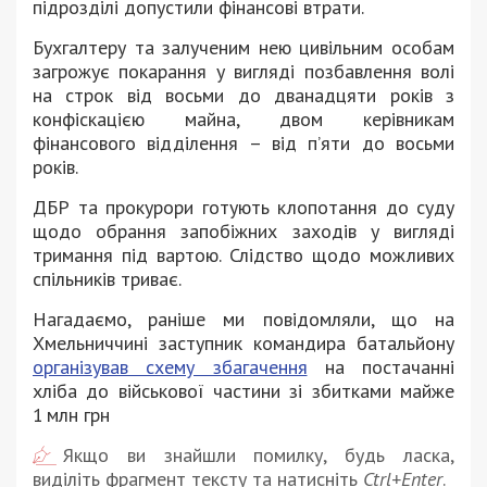
підрозділі допустили фінансові втрати.
Бухгалтеру та залученим нею цивільним особам
загрожує покарання у вигляді позбавлення волі
на строк від восьми до дванадцяти років з
конфіскацією майна, двом керівникам
фінансового відділення – від п’яти до восьми
років.
ДБР та прокурори готують клопотання до суду
щодо обрання запобіжних заходів у вигляді
тримання під вартою. Слідство щодо можливих
спільників триває.
Нагадаємо, раніше ми повідомляли, що н
а
Хмельниччині заступник командира батальйону
організував схему збагачення
на постачанні
хліба до військової частини зі збитками майже
1 млн грн
Якщо ви знайшли помилку, будь ласка,
виділіть фрагмент тексту та натисніть
Ctrl+Enter
.