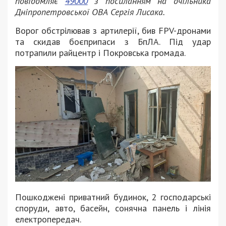
повідомляє
49000
з посиланням на очільника
Дніпропетровської ОВА Сергія Лисака.
Ворог обстрілював з артилерії, бив FPV-дронами
та скидав боєприпаси з БпЛА. Під удар
потрапили райцентр і Покровська громада.
Пошкоджені приватний будинок, 2 господарські
споруди, авто, басейн, сонячна панель і лінія
електропередач.