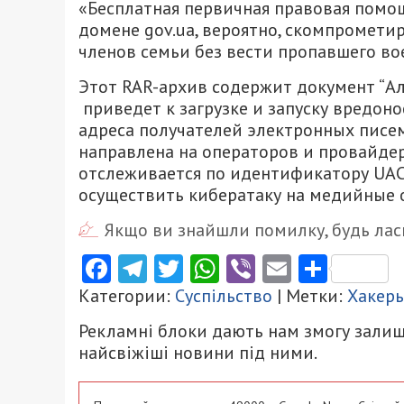
«Бесплатная первичная правовая помощ
домене gov.ua, вероятно, скомпромет
членов семьи без вести пропавшего во
Этот RAR-архив содержит документ “Ал
приведет к загрузке и запуску вредоно
адреса получателей электронных писем
направлена на операторов и провайде
отслеживается по идентификатору UAC-
осуществить кибератаку на медийные 
Якщо ви знайшли помилку, будь ласк
Facebook
Telegram
Twitter
WhatsApp
Viber
Email
Поділ
Категории:
Суспільство
| Метки:
Хакер
Рекламні блоки дають нам змогу залиш
найсвіжіші новини під ними.