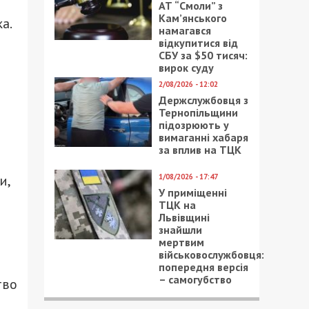
АТ “Смоли” з
Кам’янського
а.
намагався
відкупитися від
СБУ за $50 тисяч:
вирок суду
2/08/2026 - 12:02
Держслужбовця з
Тернопільщини
підозрюють у
вимаганні хабаря
за вплив на ТЦК
1/08/2026 - 17:47
и,
У приміщенні
ТЦК на
Львівщині
знайшли
мертвим
військовослужбовця:
попередня версія
– самогубство
тво