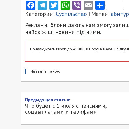
Facebook
Telegram
Twitter
WhatsApp
Viber
Email
Поділ
Категории:
Суспільство
| Метки:
абиту
Рекламні блоки дають нам змогу залиш
найсвіжіші новини під ними.
Приєднуйтесь також до 49000 в Google News. Слідкуйт
Читайте також
Предыдущая статья:
Что будет с 1 июля с пенсиями,
соцвыплатами и тарифами