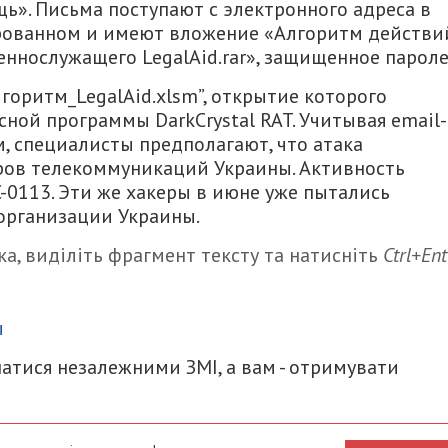
ь». Письма поступают с электронного адреса в
ированном и имеют вложение «Алгоритм действи
еннослужащего LegalAid.rar», защищенное пароле
горитм_LegalAid.xlsm”, открытие которого
сной программы DarkCrystal RAT. Учитывая email-
, специалисты предполагают, что атака
ров телекоммуникаций Украины. Активность
0113. Эти же хакеры в июне уже пытались
организации Украины.
а, виділіть фрагмент тексту та натисніть
Ctrl+Ent
итися
ы
атися незалежними ЗМІ, а вам - отримувати