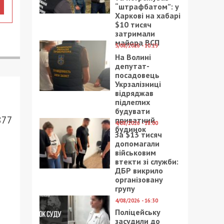
“штрафбатом”: у
Харкові на хабарі
$10 тисяч
затримали
майора ВСП
5/08/2026 - 10:29
На Волині
депутат-
посадовець
Укрзалізниці
відряджав
підлеглих
будувати
877
приватний
4/08/2026 - 18:00
будинок
За $13 тисяч
допомагали
військовим
втекти зі служби:
ДБР викрило
організовану
групу
4/08/2026 - 16:30
Поліцейську
засудили до