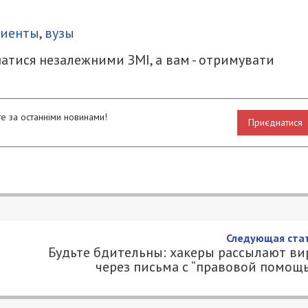
итися
риенты
,
вузы
атися незалежними ЗМІ, а вам - отримувати
е за останніми новинами!
Приєднатися
Следующая стат
Будьте бдительны: хакеры рассылают ви
через письма с “правовой помощ