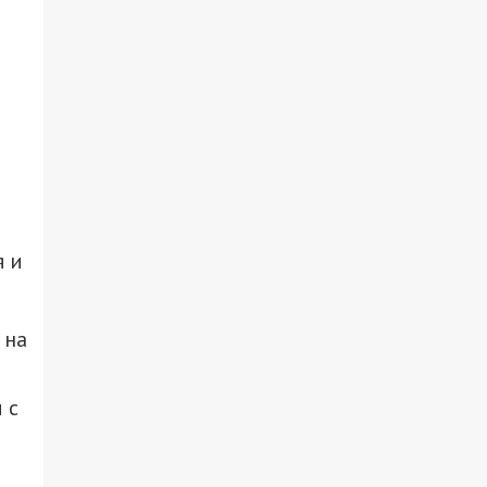
я и
 на
 с