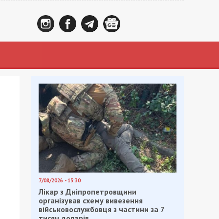
7/08/2026 - 13:30
Лікар з Дніпропетровщини
організував схему вивезення
військовослужбовця з частини за 7
тисяч доларів