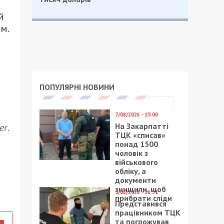
й
м.
ПОПУЛЯРНІ НОВИНИ
7/08/2026 - 15:00
На Закарпатті
er
.
ТЦК «списав»
понад 1500
чоловік з
військового
обліку, а
документи
знищили, щоб
5/08/2026 - 21:31
прибрати сліди
Представився
працівником ТЦК
та погрожував