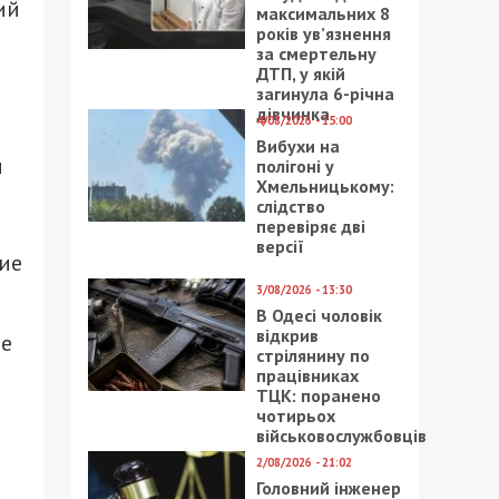
ий
максимальних 8
років ув’язнення
за смертельну
ДТП, у якій
загинула 6-річна
дівчинка
4/08/2026 - 15:00
Вибухи на
и
полігоні у
Хмельницькому:
слідство
перевіряє дві
версії
ние
3/08/2026 - 13:30
В Одесі чоловік
відкрив
ие
стрілянину по
працівниках
ТЦК: поранено
чотирьох
військовослужбовців
2/08/2026 - 21:02
Головний інженер