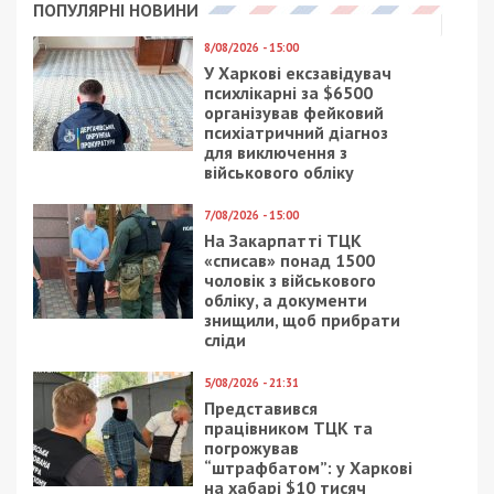
ПОПУЛЯРНІ НОВИНИ
8/08/2026 - 15:00
У Харкові ексзавідувач
психлікарні за $6500
організував фейковий
психіатричний діагноз
для виключення з
військового обліку
7/08/2026 - 15:00
На Закарпатті ТЦК
«списав» понад 1500
чоловік з військового
обліку, а документи
знищили, щоб прибрати
сліди
5/08/2026 - 21:31
Представився
працівником ТЦК та
погрожував
“штрафбатом”: у Харкові
на хабарі $10 тисяч