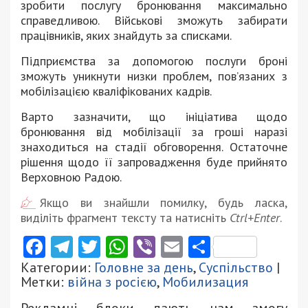
зробити послугу бронювання максимально
справедливою.
Військові зможуть забирати
працівників, яких знайдуть за списками.
Підприємства за допомогою послуги броні
зможуть уникнути низки проблем, пов’язаних з
мобілізацією кваліфікованих кадрів.
Варто зазначити, що ініціатива щодо
бронювання від мобілізації за гроші наразі
знаходиться на стадії обговорення. Остаточне
рішення щодо її запровадження буде прийнято
Верховною Радою.
Якщо ви знайшли помилку, будь ласка,
виділіть фрагмент тексту та натисніть
Ctrl+Enter
.
Facebook
Telegram
Twitter
WhatsApp
Viber
Email
Поділити
Категории:
Головне за день
,
Суспільство
|
Метки:
війна з росією
,
Мобилизация