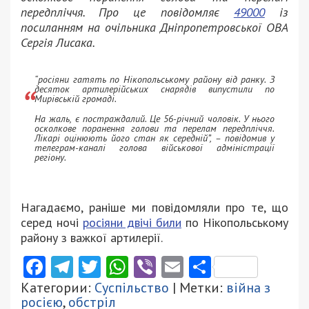
передпліччя. Про це повідомляє
49000
із
посиланням на очільника Дніпропетровської ОВА
Сергія Лисака.
“росіяни гатять по Нікопольському району від ранку. З
десяток артилерійських снарядів випустили по
Мирівській громаді.
На жаль, є постраждалий. Це 56-річний чоловік. У нього
осколкове поранення голови та перелам передпліччя.
Лікарі оцінюють його стан як середній”, – повідомив у
телеграм-каналі голова військової адміністрації
регіону.
Нагадаємо, раніше ми повідомляли про те, що
серед ночі
росіяни двічі били
по Нікопольському
району з важкої артилерії.
Facebook
Telegram
Twitter
WhatsApp
Viber
Email
Поділити
Категории:
Суспільство
| Метки:
війна з
росією
,
обстріл