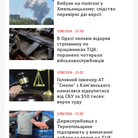
Вибухи на полігоні у
Хмельницькому: слідство
перевіряє дві версії
3/08/2026 - 13:30
В Одесі чоловік відкрив
стрілянину по
працівниках ТЦК:
поранено чотирьох
військовослужбовців
2/08/2026 - 21:02
Головний інженер АТ
“Смоли” з Кам’янського
намагався відкупитися
від СБУ за $50 тисяч:
вирок суду
2/08/2026 - 12:02
Держслужбовця з
Тернопільщини
підозрюють у вимаганні
хабаря за вплив на ТЦК