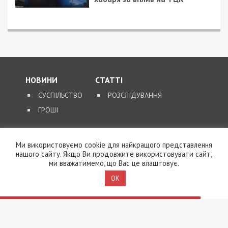
НОВИНИ
СТАТТІ
СУСПІЛЬСТВО
РОЗСЛІДУВАННЯ
ГРОШІ
ЗВОРОТНІЙ ЗВ’ЯЗОК
Ми використовуємо cookie для найкращого представлення
нашого сайту. Якщо Ви продовжите використовувати сайт,
КОНТАКТИ
ми вважатимемо, що Вас це влаштовує.
OK
SUPPORT@49000.COM.UA
© 2026, ВСІ ПРАВА ЗАХИЩЕНІ
49000.COM.UA