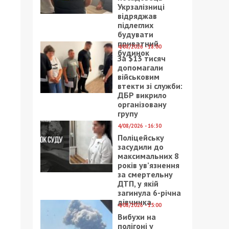
Укрзалізниці
відряджав
підлеглих
будувати
приватний
4/08/2026 - 18:00
будинок
За $13 тисяч
допомагали
військовим
втекти зі служби:
ДБР викрило
організовану
групу
4/08/2026 - 16:30
Поліцейську
засудили до
максимальних 8
років ув’язнення
за смертельну
ДТП, у якій
загинула 6-річна
дівчинка
4/08/2026 - 15:00
Вибухи на
полігоні у