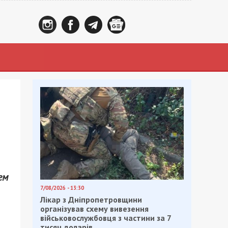
ем
7/08/2026 - 13:30
Лікар з Дніпропетровщини
організував схему вивезення
військовослужбовця з частини за 7
тисяч доларів