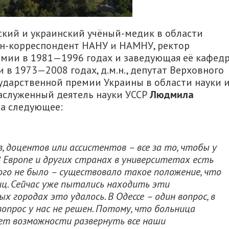
кий и украинский учёный-медик в области
ен-корреспондент НАНУ и НАМНУ, ректор
мии в 1981—1996 годах и заведующая её кафед
в 1973—2008 годах, д.м.н., депутат Верховного
осударственной премии Украины в области науки 
заслуженный деятель науки УССР
Людмила
а следующее:
в, доцентов или ассистентов – все за то, чтобы у
В Европе и других странах в университетах есть
кого не было – существовало такое положение, что
иц. Сейчас уже пытались находить эти
х городах это удалось. В Одессе – один вопрос, в
вопрос у нас не решен. Потому, что больница
нет возможности развернуть все наши