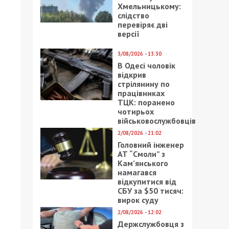
Хмельницькому:
слідство
перевіряє дві
версії
3/08/2026 - 13:30
В Одесі чоловік
відкрив
стрілянину по
працівниках
ТЦК: поранено
чотирьох
військовослужбовців
2/08/2026 - 21:02
Головний інженер
АТ “Смоли” з
Кам’янського
намагався
відкупитися від
СБУ за $50 тисяч:
вирок суду
2/08/2026 - 12:02
Держслужбовця з