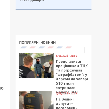
ПОПУЛЯРНІ НОВИНИ
5/08/2026 - 21:31
Представився
працівником ТЦК
та погрожував
“штрафбатом”: у
Харкові на хабарі
$10 тисяч
мо
затримали
майора ВСП
5/08/2026 - 10:29
На Волині
депутат-
посадовець