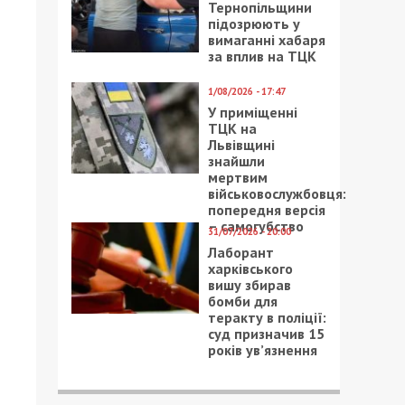
Тернопільщини
підозрюють у
вимаганні хабаря
за вплив на ТЦК
1/08/2026 - 17:47
У приміщенні
ТЦК на
Львівщині
знайшли
мертвим
військовослужбовця:
попередня версія
– самогубство
31/07/2026 - 20:00
Лаборант
харківського
вишу збирав
бомби для
теракту в поліції:
суд призначив 15
років ув’язнення