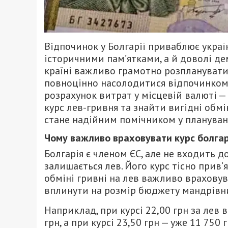
Відпочинок у Болгарії приваблює украї
історичними пам’ятками, а й доволі де
країні важливо грамотно розпланувати
повноцінно насолодитися відпочинком.
розрахунок витрат у місцевій валюті —
курс лев-гривня та знайти вигідні обм
стане надійним помічником у плануванн
Чому важливо враховувати курс болгар
Болгарія є членом ЄС, але не входить 
залишається лев. Його курс тісно прив’
обміні гривні на лев важливо враховув
вплинути на розмір бюджету мандрівн
Наприклад, при курсі 22,00 грн за лев
грн, а при курсі 23,50 грн — уже 11 750 