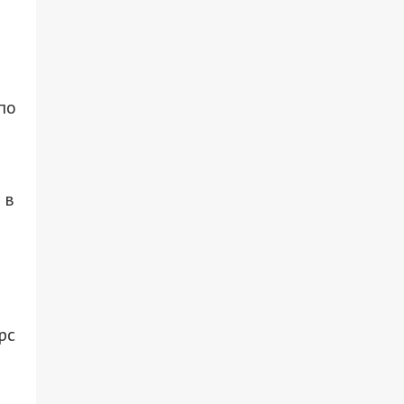
по
 в
рс