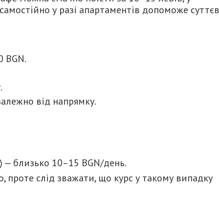
і самостійно у разі апартаментів допоможе суттє
0 BGN.
.
залежно від напрямку.
) — близько 10–15 BGN/день.
, проте слід зважати, що курс у такому випадку