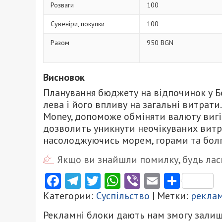
Розваги
100
Сувеніри, покупки
100
Разом
950 BGN
Висновок
Планування бюджету на відпочинок у Бо
лева і його впливу на загальні витрати
Money, допоможе обміняти валюту вигі
дозволить уникнути неочікуваних витра
насолоджуючись морем, горами та болг
Якщо ви знайшли помилку, будь ласк
Facebook
Telegram
Twitter
WhatsApp
Viber
Email
Поділ
Категории:
Суспільство
| Метки:
рекла
Рекламні блоки дають нам змогу залиш