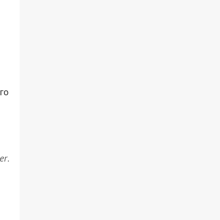
го
er
.