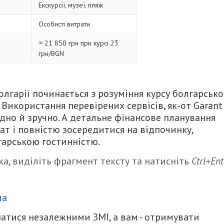
Екскурсії, музеї, пляж
Особисті витрати
≈ 21 850 грн при курсі 23
грн/BGN
лгарії починається з розуміння курсу болгарсько
. Використання перевірених сервісів, як-от Garant
дно й зручно. А детальне фінансове планування
т і повністю зосередитися на відпочинку,
арською гостинністю.
а, виділіть фрагмент тексту та натисніть
Ctrl+Ent
итися
ма
атися незалежними ЗМІ, а вам - отримувати