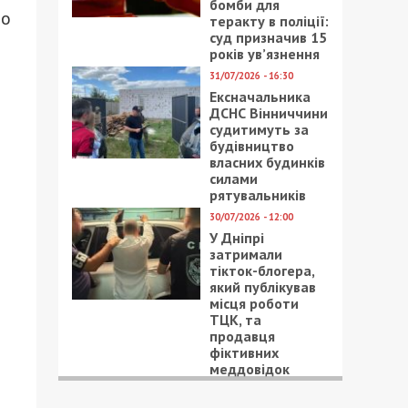
бомби для
во
теракту в поліції:
суд призначив 15
років ув’язнення
31/07/2026 - 16:30
Ексначальника
ДСНС Вінниччини
судитимуть за
будівництво
власних будинків
силами
рятувальників
30/07/2026 - 12:00
У Дніпрі
затримали
тікток-блогера,
який публікував
місця роботи
ТЦК, та
продавця
фіктивних
меддовідок