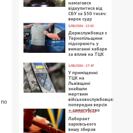
намагався
відкупитися від
СБУ за $50 тисяч:
вирок суду
2/08/2026 - 12:02
Держслужбовця з
Тернопільщини
підозрюють у
вимаганні хабаря
за вплив на ТЦК
1/08/2026 - 17:47
У приміщенні
ТЦК на
Львівщині
знайшли
мертвим
військовослужбовця:
 по
попередня версія
– самогубство
31/07/2026 - 20:00
Лаборант
харківського
вишу збирав