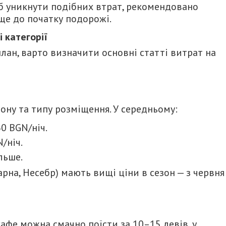
об уникнути подібних втрат, рекомендовано
ще до початку подорожі.
і категорії
ан, варто визначити основні статті витрат на
іону та типу розміщення. У середньому:
0 BGN/ніч.
/ніч.
льше.
рна, Несебр) мають вищі ціни в сезон — з червня
кафе можна смачно поїсти за 10–15 левів, у