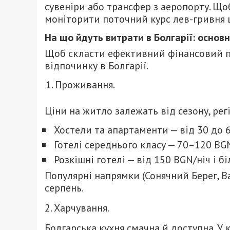
сувеніри або трансфер з аеропорту. Щ
моніторити поточний курс лев-гривня 
На що йдуть витрати в Болгарії: основн
Щоб скласти ефективний фінансовий пл
відпочинку в Болгарії.
Проживання.
Ціни на житло залежать від сезону, рег
Хостели та апартаменти — від 30 до 6
Готелі середнього класу — 70–120 BGN
Розкішні готелі — від 150 BGN/ніч і бі
Популярні напрямки (Сонячний Берег, Ва
серпень.
2. Харчування.
Болгарська кухня смачна й доступна. У 