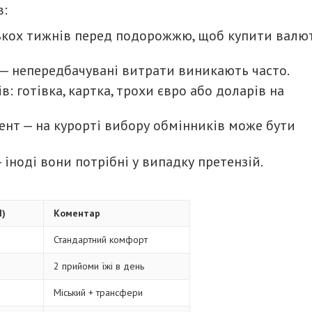
в:
ькох тижнів перед подорожжю, щоб купити валю
— непередбачувані витрати виникають часто.
в: готівка, картка, трохи євро або доларів на
ент — на курорті вибору обмінників може бути
 іноді вони потрібні у випадку претензій.
в
N)
Коментар
Стандартний комфорт
2 прийоми їжі в день
Міський + трансфери