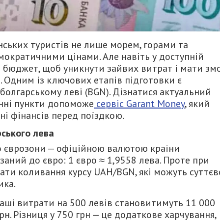
нських туристів не лише морем, горами та
мократичними цінами. Але навіть у доступній
 бюджет, щоб уникнути зайвих витрат і мати зм
 Одним із ключових етапів підготовки є
 болгарському леві (BGN). Дізнатися актуальний
інні пункти допоможе
сервіс Garant Money
, який
і фінансів перед поїздкою.
ського лева
до єврозони — офіційною валютою країни
язаний до євро: 1 євро ≈ 1,9558 лева. Проте при
ати коливання курсу UAH/BGN, які можуть суттєв
ика.
 ваші витрати на 500 левів становитимуть 11 000
грн. Різниця у 750 грн — це додаткове харчування,