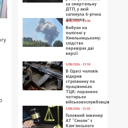
за смертельну
ДТП, у якій
загинула 6-річна
дівчинка
4/08/2026 - 15:00
Вибухи на
полігоні у
Хмельницькому:
огу
слідство
перевіряє дві
версії
3/08/2026 - 13:30
В Одесі чоловік
відкрив
стрілянину по
працівниках
ТЦК: поранено
чотирьох
о
військовослужбовців
2/08/2026 - 21:02
Головний інженер
АТ “Смоли” з
Кам’янського