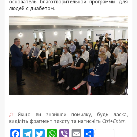
основатель благотворительной программы для
людей с диабетом.
Якщо ви знайшли помилку, будь ласка,
виділіть фрагмент тексту та натисніть
Ctrl+Enter
.
Facebook
Telegram
Twitter
WhatsApp
Viber
Email
Поділити