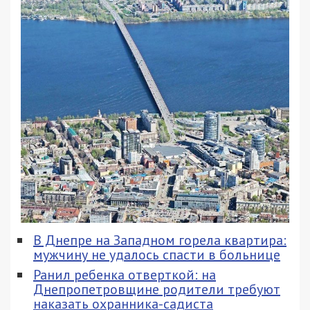
В Днепре на Западном горела квартира:
мужчину не удалось спасти в больнице
Ранил ребенка отверткой: на
Днепропетровщине родители требуют
наказать охранника-садиста