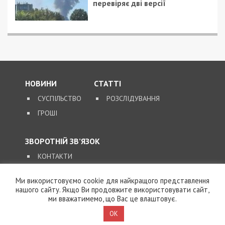
перевіряє дві версії
НОВИНИ
СТАТТІ
СУСПІЛЬСТВО
РОЗСЛІДУВАННЯ
ГРОШІ
ЗВОРОТНІЙ ЗВ’ЯЗОК
КОНТАКТИ
Ми використовуємо cookie для найкращого представлення
SUPPORT@49000.COM.UA
нашого сайту. Якщо Ви продовжите використовувати сайт,
ми вважатимемо, що Вас це влаштовує.
© 2026, ВСІ ПРАВА ЗАХИЩЕНІ
49000.COM.UA
OK