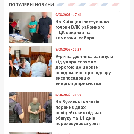
ПОПУЛЯРНІ НОВИНИ
9/08/2026 - 17:44
На Київщині заступника
голови ВЛК районного
ТЦК викрили на
вимаганні хабаря
9/08/2026 - 13:29
9-річна дівчинка загинула
від удару струмом
дорогою до церкви:
повідомлено про підозру
ексепосадовцю
енергопідприємства
8/08/2026 - 21:00
На Буковині чоловік
поранив двох
поліцейських під час
обшуку та 11 днів
переховувався у лісі