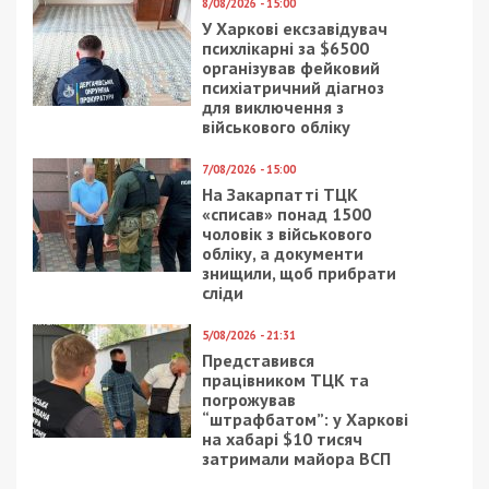
8/08/2026 - 15:00
У Харкові ексзавідувач
психлікарні за $6500
організував фейковий
психіатричний діагноз
для виключення з
військового обліку
7/08/2026 - 15:00
На Закарпатті ТЦК
«списав» понад 1500
чоловік з військового
обліку, а документи
знищили, щоб прибрати
сліди
5/08/2026 - 21:31
Представився
працівником ТЦК та
погрожував
“штрафбатом”: у Харкові
на хабарі $10 тисяч
затримали майора ВСП