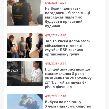
5/08/2026 - 10:29
На Волині депутат-
посадовець Укрзалізниці
відряджав підлеглих
будувати приватний
будинок
4/08/2026 - 18:00
За $13 тисяч допомагали
військовим втекти зі
служби: ДБР викрило
організовану групу
4/08/2026 - 16:30
Поліцейську засудили до
максимальних 8 років
ув’язнення за смертельну
ДТП, у якій загинула 6-
річна дівчинка
4/08/2026 - 15:00
Вибухи на полігоні у
Хмельницькому: слідство