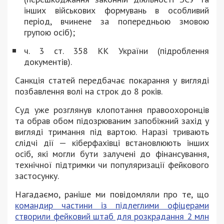
інших військових формувань в особливий
період, вчинене за попередньою змовою
групою осіб);
ч. 3 ст. 358 КК України (підроблення
документів).
Санкція статей передбачає покарання у вигляді
позбавлення волі на строк до 8 років.
Суд уже розглянув клопотання правоохоронців
та обрав обом підозрюваним запобіжний захід у
вигляді тримання під вартою. Наразі тривають
слідчі дії — кіберфахівці встановлюють інших
осіб, які могли бути залучені до фінансування,
технічної підтримки чи популяризації фейкового
застосунку.
Нагадаємо, раніше ми повідомляли про те, що
командир частини із підлеглими офіцерами
створили фейковий штаб для розкрадання 2 млн