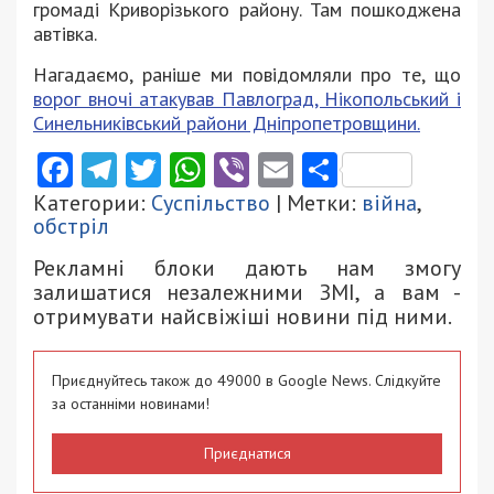
громаді Криворізького району. Там пошкоджена
автівка.
Нагадаємо, раніше ми повідомляли про те, що
ворог вночі атакував Павлоград, Нікопольський і
Синельниківський райони Дніпропетровщини.
Facebook
Telegram
Twitter
WhatsApp
Viber
Email
Поділити
Категории:
Суспільство
| Метки:
війна
,
обстріл
Рекламні блоки дають нам змогу
залишатися незалежними ЗМІ, а вам -
отримувати найсвіжіші новини під ними.
Приєднуйтесь також до 49000 в Google News. Слідкуйте
за останніми новинами!
Приєднатися