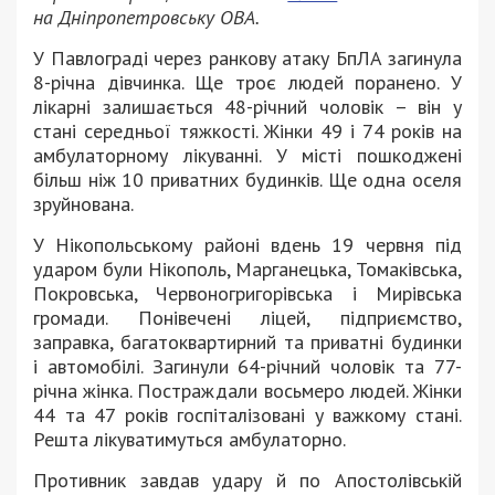
на Дніпропетровську ОВА.
У Павлограді через ранкову атаку БпЛА загинула
8-річна дівчинка. Ще троє людей поранено. У
лікарні залишається 48-річний чоловік – він у
стані середньої тяжкості. Жінки 49 і 74 років на
амбулаторному лікуванні. У місті пошкоджені
більш ніж 10 приватних будинків. Ще одна оселя
зруйнована.
У Нікопольському районі вдень 19 червня під
ударом були Нікополь, Марганецька, Томаківська,
Покровська, Червоногригорівська і Мирівська
громади. Понівечені ліцей, підприємство,
заправка, багатоквартирний та приватні будинки
і автомобілі. Загинули 64-річний чоловік та 77-
річна жінка. Постраждали восьмеро людей. Жінки
44 та 47 років госпіталізовані у важкому стані.
Решта лікуватимуться амбулаторно.
Противник завдав удару й по Апостолівській