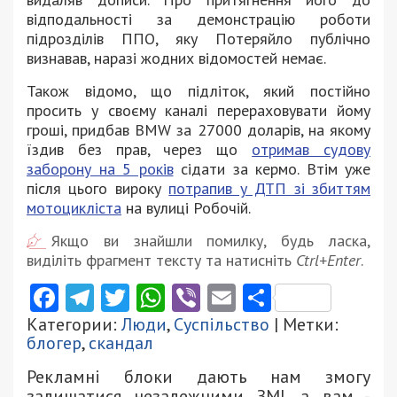
відподальності за демонстрацію роботи
підрозділів ППО, яку Потеряйло публічно
визнавав, наразі жодних відомостей немає.
Також відомо, що підліток, який постійно
просить у своєму каналі перераховувати йому
гроші, придбав BMW за 27000 доларів, на якому
їздив без прав, через що
отримав судову
заборону на 5 років
сідати за кермо. Втім уже
після цього вироку
потрапив у ДТП зі збиттям
мотоцикліста
на вулиці Робочій.
Якщо ви знайшли помилку, будь ласка,
виділіть фрагмент тексту та натисніть
Ctrl+Enter
.
Facebook
Telegram
Twitter
WhatsApp
Viber
Email
Поділити
Категории:
Люди
,
Суспільство
| Метки:
блогер
,
скандал
Рекламні блоки дають нам змогу
залишатися незалежними ЗМІ, а вам -