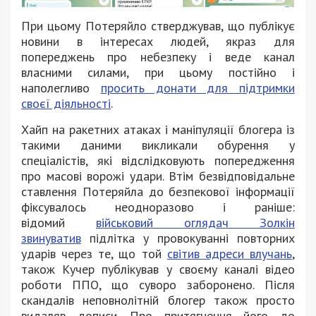
При цьому Потеряйло стверджував, що публікує
новини в інтересах людей, якраз для
попереджень про небезпеку і веде канал
власними силами, при цьому постійно і
наполегливо
просить донати для підтримки
своєї діяльності
.
Хайп на ракетних атаках і маніпуляції блогера із
такими даними викликали обурення у
спеціалістів, які відслідковують попередження
про масові ворожі удари. Втім безвідповідальне
ставлення Потеряйла до безпекової інформації
фіксувалось неодноразово і раніше:
відомий
військовий оглядач Золкін
звинуватив
підлітка у провокуванні повторних
ударів через те, що той
світив адреси влучань
,
також Кучер публікував у своєму каналі відео
роботи ППО, що суворо заборонено. Після
скандалів неповнолітній блогер також просто
видаляв дописи. Про притягнення його до