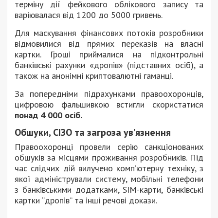
терміну дії фейкового облікового запису та
варіювалася від 1200 до 5000 гривень.
Для маскування фінансових потоків розробники
відмовилися від прямих переказів на власні
картки. Гроші приймалися на підконтрольні
банківські рахунки «дропів» (підставних осіб), а
також на анонімні криптовалютні гаманці.
За попередніми підрахунками правоохоронців,
цифровою фальшивкою встигли скористатися
понад 4 000 осіб.
Обшуки, СІЗО та загроза ув’язнення
Правоохоронці провели серію санкціонованих
обшуків за місцями проживання розробників. Під
час слідчих дій вилучено комп’ютерну техніку, з
якої адміністрували систему, мобільні телефони
з банківськими додатками, SIM-карти, банківські
картки “дропів” та інші речові докази.