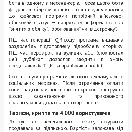
бота в одному з месенджерів. Через цього бота
фігуранти збирали дані клієнтів і вручну вносили
до фейкової програми потрібний військово-
обліковий статус — наприклад, інформацію про
“зняття з обліку”, “бронювання” чи “відстрочку”.
Під час генерації QR-коду програма видавала
заздалегідь підготовлену підроблену сторінку.
Під час перевірок на вулицях або блокпостах
цей дублікат дозволяв вводити в оману
представників ТЦК та працівників поліції.
Свої послуги програмісти активно рекламували в
соціальних мережах. Після отримання оплати
вони надсилали клієнтам покрокові інструкції
щодо завантаження та прихованого
налаштування додатка на смартфонах.
Тарифи, крипта та 4 000 користувачів
Доступ до нелегального сервісу фігуранти
продавали за підпискою. Вартість залежала від