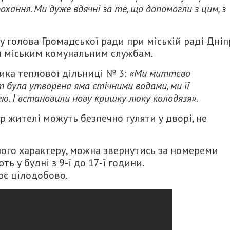
охання. Ми дуже вдячні за те, що допомогли з цим, з
лу голова Громадської ради при міській раді Дніп
м міським комунальним службам.
ника теплової дільниці № 3:
«Ми миттєво
т була утворена яма стічними водами, ми її
ю. І встановили нову кришку люку колодязя».
 жителі можуть безпечно гуляти у дворі, не
ого характеру, можна звернутись за номереми
ть у будні з 9-ї до 17-ї години.
ює цілодобово.