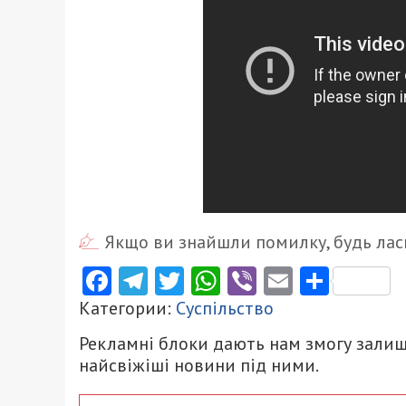
Якщо ви знайшли помилку, будь ласк
Facebook
Telegram
Twitter
WhatsApp
Viber
Email
Поділ
Категории:
Суспільство
Рекламні блоки дають нам змогу залиш
найсвіжіші новини під ними.