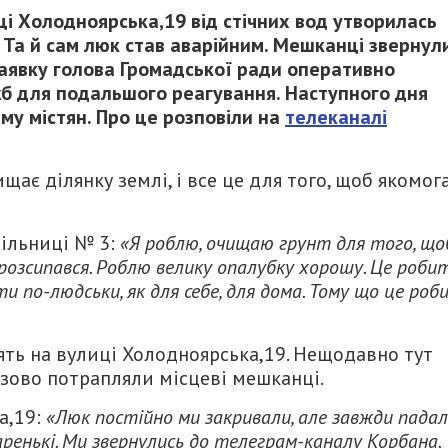
ці Холодноярська,19 від стічних вод утворилась
 Та й сам люк став аварійним. Мешканці звернул
Заявку голова Громадської ради оперативно
б для подальшого реагування. Наступного дня
му містян. Про це розповіли на
телеканалі
ає ділянку землі, і все це для того, щоб якомог
дільниці № 3:
«Я роблю, очищаю грунт для того, що
 розсипався. Роблю велику опалубку хорошу. Це роби
ти по-людськи, як для себе, для дома. Тому що це роб
ть на вулиці Холодноярська,19. Нещодавно тут
азово потрапляли місцеві мешканці.
а,19:
«Люк постійно ми закривали, але завжди пада
старенькі. Ми звернулись до телеграм-каналу Корбана.