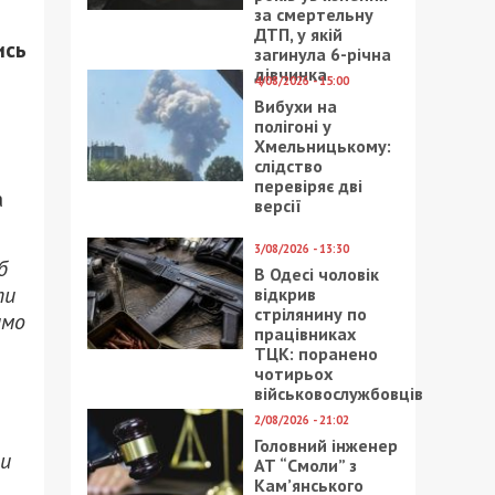
за смертельну
ДТП, у якій
ись
загинула 6-річна
дівчинка
4/08/2026 - 15:00
Вибухи на
полігоні у
Хмельницькому:
слідство
перевіряє дві
а
версії
3/08/2026 - 13:30
б
В Одесі чоловік
ти
відкрив
стрілянину по
имо
працівниках
ТЦК: поранено
чотирьох
військовослужбовців
2/08/2026 - 21:02
Головний інженер
ли
АТ “Смоли” з
Кам’янського