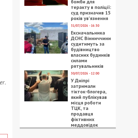
бомби для
теракту в поліції:
суд призначив 15
років ув’язнення
31/07/2026 - 16:30
Ексначальника
ДСНС Вінниччини
судитимуть за
будівництво
власних будинків
силами
рятувальників
30/07/2026 - 12:00
У Дніпрі
er
.
затримали
тікток-блогера,
який публікував
місця роботи
ТЦК, та
продавця
фіктивних
меддовідок