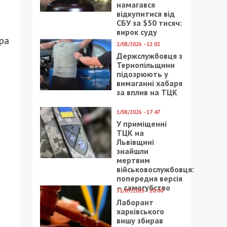
намагався
відкупитися від
СБУ за $50 тисяч:
вирок суду
ра
2/08/2026 - 12:02
Держслужбовця з
Тернопільщини
підозрюють у
вимаганні хабаря
за вплив на ТЦК
1/08/2026 - 17:47
У приміщенні
ТЦК на
Львівщині
знайшли
мертвим
військовослужбовця:
попередня версія
– самогубство
31/07/2026 - 20:00
Лаборант
харківського
вишу збирав