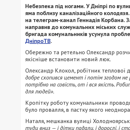
Небезпека під ногами. У Дніпрі по вули
яма поблизу каналізаційного колодязя.
на телеграм-канал Геннадія Корбана. 
направив до комунальних міських служ
бригада комунальників усунула пробле
ДніпроТВ
.
Обережно та ретельно Олександр розчищ
якісніше встановити новий люк.
Олександр Клокол, робітник теплової 
добре схопився цемент і потім згодом не
потрібно на совість, от і вся якість. Роби
для людей».
Кропітку роботу комунальники проводя
було провалля, в пастку якого неоднор
Наталя, мешканка вулиці Холодноярськ
туди вниз — і дітки падали, і дорослі, і 