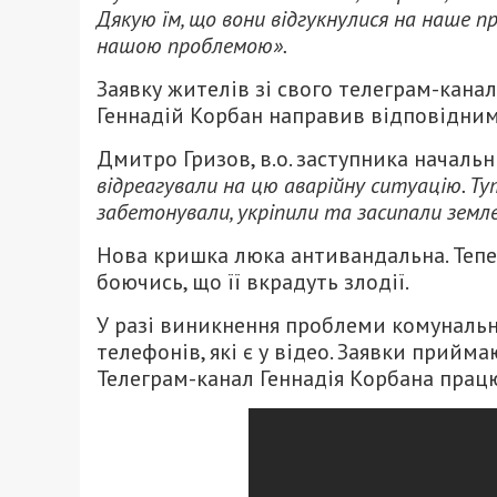
Дякую їм, що вони відгукнулися на наше пр
нашою проблемою».
Заявку жителів зі свого телеграм-кана
Геннадій Корбан направив відповідни
Дмитро Гризов, в.о. заступника началь
відреагували на цю аварійну ситуацію. Ту
забетонували, укріпили та засипали земле
Нова кришка люка антивандальна. Тепер
боючись, що її вкрадуть злодії.
У разі виникнення проблеми комунальн
телефонів, які є у відео. Заявки приймаю
Телеграм-канал Геннадія Корбана прац