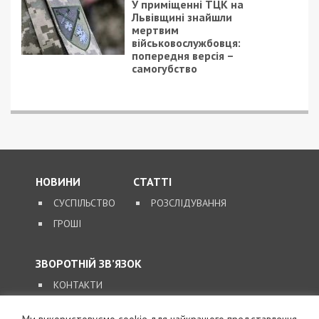
Facebook
Telegram
Twitter
WhatsApp
Viber
Email
Поділити
Категории:
Суспільство
| Метки:
війна
,
обстріл
Рекламні блоки дають нам змогу
залишатися незалежними ЗМІ, а вам -
отримувати найсвіжіші новини під ними.
Приєднуйтесь також до 49000 в Google News. Слідкуйте
за останніми новинами!
Приєднатися
Читайте також
Предыдущая статья: