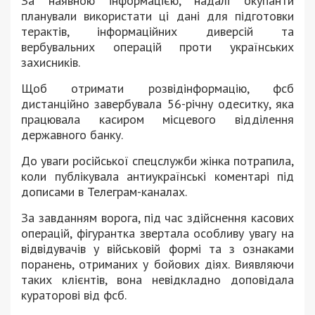
За наявною інформацією, надалі окупанти
планували використати ці дані для підготовки
терактів, інформаційних диверсій та
вербувальних операцій проти українських
захисників.
Щоб отримати розвідінформацію, фсб
дистанційно завербувала 56-річну одеситку, яка
працювала касиром місцевого відділення
державного банку.
До уваги російської спецслужби жінка потрапила,
коли публікувала антиукраїнські коментарі під
дописами в Телеграм-каналах.
За завданням ворога, під час здійснення касових
операцій, фігурантка звертала особливу увагу на
відвідувачів у військовій формі та з ознаками
поранень, отриманих у бойових діях. Виявляючи
таких клієнтів, вона невідкладно доповідала
кураторові від фсб.