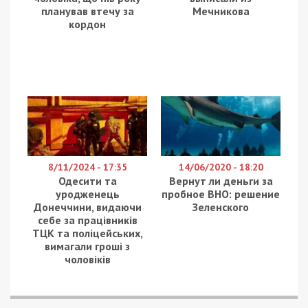
Вночі ворог влучив безпілотниками по Межівській
і Покровській громадах Синельниківського району.
Про це повідомляє
49000
з посиланням на
Дніпропетровську ОВА.
Виникла пожежа у п’ятиповерхівці. Зайнялися
також магазини. Пошкоджено будинок культури.
По Нікопольщині агресор бив FPV-дроном та
артилерією. Поцілив по Нікополю і Покровській
громаді.
Пошкоджені 4 приватні будинки, 6
господарських споруд, лінія електропередачі.
Загиблих та постраждалих немає.
В області оборонці неба знищили 5 БпЛА.