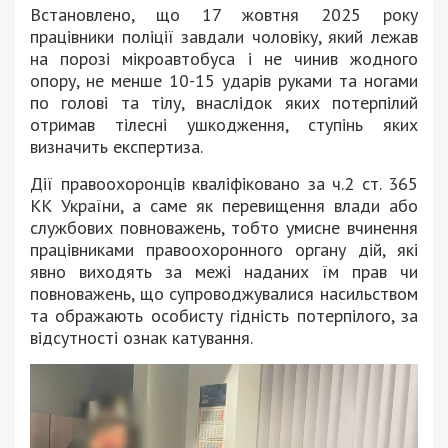
Встановлено, що 17 жовтня 2025 року
працівники поліції завдали чоловіку, який лежав
на порозі мікроавтобуса і не чинив жодного
опору, не менше 10-15 ударів руками та ногами
по голові та тілу, внаслідок яких потерпілий
отримав тілесні ушкодження, ступінь яких
визначить експертиза.
Дії правоохоронців кваліфіковано за ч.2 ст. 365
КК України, а саме як перевищення влади або
службових повноважень, тобто умисне вчинення
працівниками правоохоронного органу дій, які
явно виходять за межі наданих їм прав чи
повноважень, що супроводжувалися насильством
та ображають особисту гідність потерпілого, за
відсутності ознак катування.