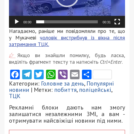
00:00
00:31
Нагадаємо, раніше ми повідомляли про те, що
у Мукачеві
чоловік вистрибнув із вікна після
затримання ТЦК.
Якщо ви знайшли помилку, будь ласка,
виділіть фрагмент тексту та натисніть
Ctrl+Enter
.
Facebook
Telegram
Twitter
WhatsApp
Viber
Email
Поділити
Категории:
Головне за день
,
Популярні
новини
| Метки:
побиття
,
поліцейські
,
ТЦК
Рекламні блоки дають нам змогу
залишатися незалежними ЗМІ, а вам -
отримувати найсвіжіші новини під ними.