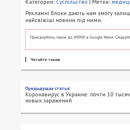
Категории:
Суспільство
| Метки:
медиц
Рекламні блоки дають нам змогу залиш
найсвіжіші новини під ними.
Приєднуйтесь також до 49000 в Google News. Слідкуйт
Читайте також
Коронавирус в Украине: п
29/09/2021 - 12:33
ПЕТРО ЩУКІН - СПЕЦИАЛЬНО ДЛЯ 49000
В Украине за последние сутки значите
коронавирусом
и уже составляет 9666 