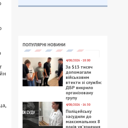
о
о
ПОПУЛЯРНІ НОВИНИ
о
4/08/2026 - 18:00
т
За $13 тисяч
допомагали
айн
військовим
втекти зі служби:
ДБР викрило
організовану
групу
ца,
4/08/2026 - 16:30
Поліцейську
засудили до
максимальних 8
років ув’язнення