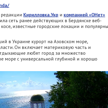
nda/
и редакции
Кирилловка.Укр
и
компанией «ОНет»
нила сеть ранее действующих в Бердянске веб-
а косе, известные городские локации и популярн
ший в Украине курорт на Азовском море,
ласти. Он включает материковую часть и
Отдыхающие любят город за множество
ое море с универсальной глубиной и хорошо