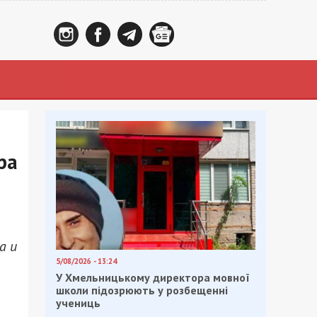
ра
а и
5/08/2026 - 13:24
У Хмельницькому директора мовної
школи підозрюють у розбещенні
учениць