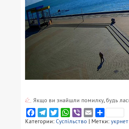
Якщо ви знайшли помилку, будь ласк
Facebook
Telegram
Twitter
WhatsApp
Viber
Email
Поділ
Категории:
Суспільство
| Метки:
укрнет