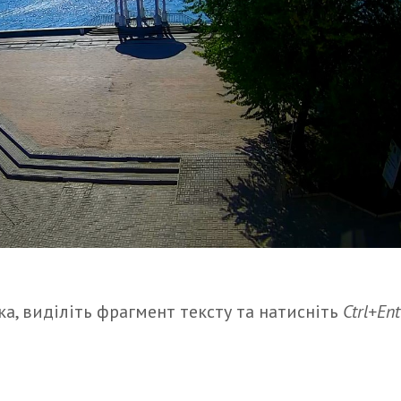
а, виділіть фрагмент тексту та натисніть
Ctrl+Ent
итися