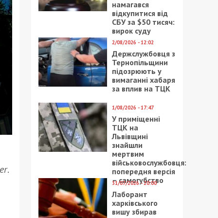
намагався
відкупитися від
СБУ за $50 тисяч:
вирок суду
2/08/2026 - 12:02
Держслужбовця з
Тернопільщини
підозрюють у
вимаганні хабаря
за вплив на ТЦК
1/08/2026 - 17:47
У приміщенні
ТЦК на
Львівщині
знайшли
мертвим
військовослужбовця:
er
.
попередня версія
– самогубство
31/07/2026 - 20:00
Лаборант
харківського
вишу збирав