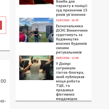
бомби для
теракту в поліції:
суд призначив 15
років ув’язнення
31/07/2026 - 16:30
Ексначальника
ДСНС Вінниччини
судитимуть за
будівництво
власних будинків
силами
рятувальників
30/07/2026 - 12:00
У Дніпрі
затримали
тікток-блогера,
який публікував
200
місця роботи
ТЦК, та
продавця
фіктивних
меддовідок
но-