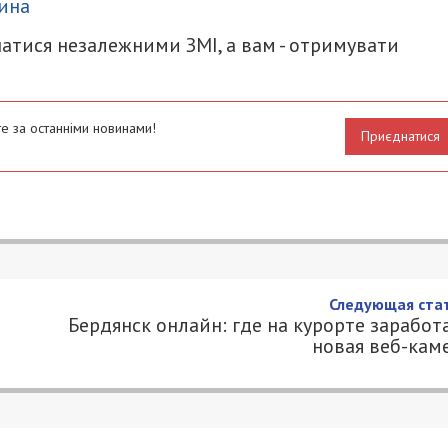
ина
атися незалежними ЗМІ, а вам - отримувати
е за останніми новинами!
Приєднатися
очти 10 тысяч новых заражений
1
.COM.UA
льно выросло количество новых заражений
случаев. Об этом сообщили в министерстве