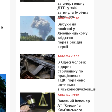
за смертельну
ДТП, у якій
загинула 6-річна
дівчинка
4/08/2026 - 15:00
Вибухи на
ые
полігоні у
Хмельницькому:
слідство
перевіряє дві
версії
3/08/2026 - 13:30
В Одесі чоловік
відкрив
стрілянину по
працівниках
ТЦК: поранено
чотирьох
військовослужбовців
2/08/2026 - 21:02
Головний інженер
АТ “Смоли” з
Кам’янського