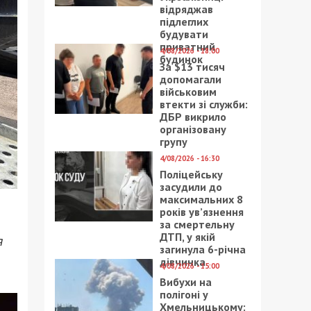
відряджав
підлеглих
будувати
приватний
4/08/2026 - 18:00
будинок
За $13 тисяч
допомагали
військовим
втекти зі служби:
ДБР викрило
організовану
групу
4/08/2026 - 16:30
Поліцейську
засудили до
максимальних 8
років ув’язнення
за смертельну
ДТП, у якій
я
загинула 6-річна
дівчинка
4/08/2026 - 15:00
Вибухи на
полігоні у
Хмельницькому: