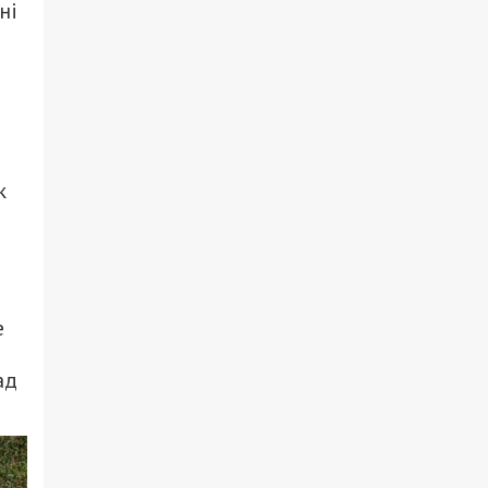
ні
к
е
ад