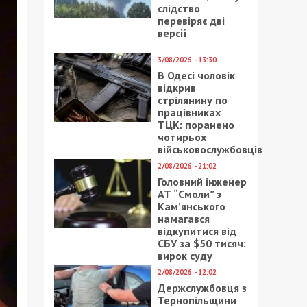
слідство
перевіряє дві
версії
3/08/2026 - 13:30
В Одесі чоловік
відкрив
стрілянину по
працівниках
ТЦК: поранено
чотирьох
військовослужбовців
2/08/2026 - 21:02
Головний інженер
АТ “Смоли” з
Кам’янського
намагався
відкупитися від
СБУ за $50 тисяч:
вирок суду
2/08/2026 - 12:02
Держслужбовця з
Тернопільщини