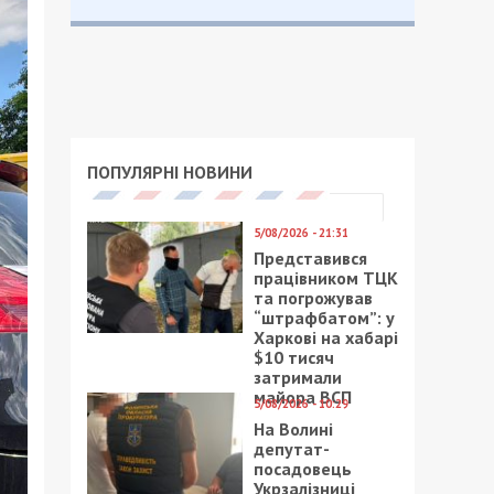
ПОПУЛЯРНІ НОВИНИ
5/08/2026 - 21:31
Представився
працівником ТЦК
та погрожував
“штрафбатом”: у
Харкові на хабарі
$10 тисяч
затримали
майора ВСП
5/08/2026 - 10:29
На Волині
депутат-
посадовець
Укрзалізниці