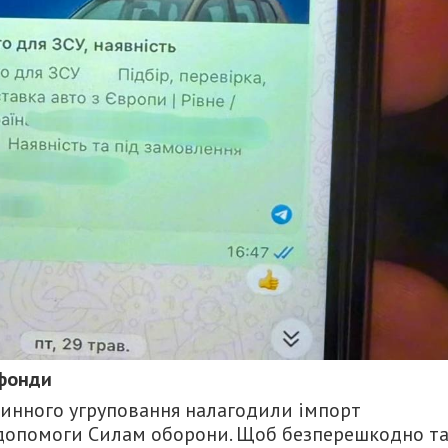
 фонди
чинного угруповання налагодили імпорт
 допомоги Силам оборони. Щоб безперешкодно т