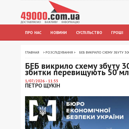
ПРО НАС
НОВИНИ
СУСПІЛЬСТВО
ГРОШІ
ГЛАВНАЯ
>
РОЗСЛІДУВАННЯ
>
БЕБ ВИКРИЛО СХЕМУ ЗБУТУ 30
БЕБ викрило схему збуту 3
збитки перевищують 50 мл
1/07/2026 - 11:55
ПЕТРО ЩУКІН