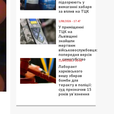
підозрюють у
вимаганні хабаря
за вплив на ТЦК
1/08/2026 - 17:47
У приміщенні
ТЦК на
Львівщині
знайшли
мертвим
військовослужбовця:
попередня версія
– самогубство
31/07/2026 - 20:00
Лаборант
харківського
вишу збирав
бомби для
теракту в поліції:
суд призначив 15
років ув’язнення
а