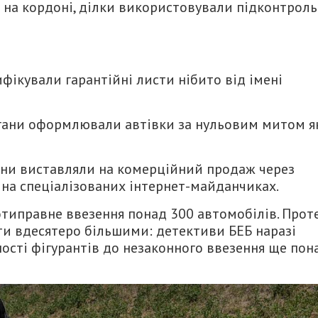
на кордоні, ділки використовували підконтроль
ікували гарантійні листи нібито від імені
ргани оформлювали автівки за нульовим митом я
ини виставляли на комерційний продаж через
 на спеціалізованих інтернет-майданчиках.
типравне ввезення понад 300 автомобілів. Прот
и вдесятеро більшими: детективи БЕБ наразі
сті фігурантів до незаконного ввезення ще пон