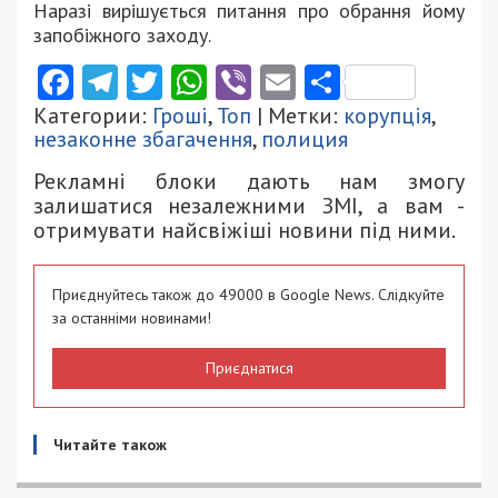
Наразі вирішується питання про обрання йому
запобіжного заходу.
Facebook
Telegram
Twitter
WhatsApp
Viber
Email
Поділити
Категории:
Гроші
,
Топ
| Метки:
корупція
,
незаконне збагачення
,
полиция
Рекламні блоки дають нам змогу
залишатися незалежними ЗМІ, а вам -
отримувати найсвіжіші новини під ними.
Приєднуйтесь також до 49000 в Google News. Слідкуйте
за останніми новинами!
Приєднатися
Читайте також