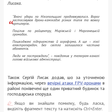
Лисака.
“Вночі удари по Нікопольщині продовжувалися. Ворог
застосовував дрони-камікадзе різних типів та важку
артилерію.
Поцілив по райцентру, Мирівській і Марганецькій
громадах.
Пошкоджені підприємство й агрофірма. А ще – лінії
електропередач. Без світла залишилася частина
абонентів.
Люди не постраждали”, – повідомив у телеграм-каналі
голова військової адміністрації.
Також Сергій Лисак додав, шо за уточненою
інформацією, через
вечірні атаки FPV-дронами
в
районі понівечені ще один приватний будинок та
господарська споруда.
Якщо ви знайшли помилку, будь ласка,
виділіть фрагмент тексту та натисніть
Ctrl+Enter
.