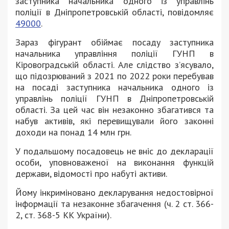
заступника начальника одного із управлінь
поліції в Дніпропетровській області, повідомляє
49000
.
Зараз фігурант обіймає посаду заступника
начальника управління поліції ГУНП в
Кіровоградській області. Але слідство з’ясувало,
що підозрюваний з 2021 по 2022 роки перебував
на посаді заступника начальника одного із
управлінь поліції ГУНП в Дніпропетровській
області. За цей час він незаконно збагатився та
набув активів, які перевищували його законні
доходи на понад 14 млн грн.
У подальшому посадовець не вніс до декларації
особи, уповноваженої на виконання функцій
держави, відомості про набуті активи.
Йому інкриміновано декларування недостовірної
інформації та незаконне збагачення (ч. 2 ст. 366-
2, ст. 368-5 КК України).