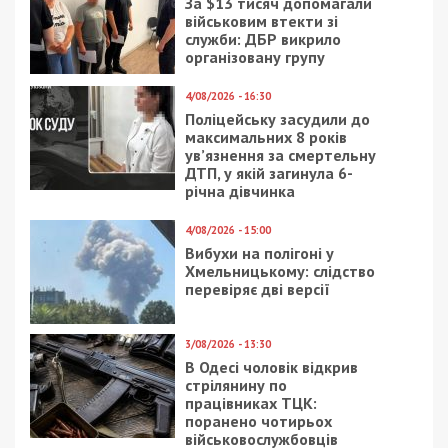
За $13 тисяч допомагали
військовим втекти зі
служби: ДБР викрило
організовану групу
4/08/2026 - 16:30
Поліцейську засудили до
максимальних 8 років
ув’язнення за смертельну
ДТП, у якій загинула 6-
річна дівчинка
4/08/2026 - 15:00
Вибухи на полігоні у
Хмельницькому: слідство
перевіряє дві версії
3/08/2026 - 13:30
В Одесі чоловік відкрив
стрілянину по
працівниках ТЦК:
поранено чотирьох
військовослужбовців