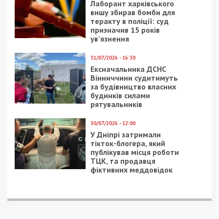
Лаборант харківського
вишу збирав бомби для
теракту в поліції: суд
призначив 15 років
ув’язнення
31/07/2026 - 16:30
Ексначальника ДСНС
Вінниччини судитимуть
за будівництво власних
будинків силами
рятувальників
30/07/2026 - 12:00
У Дніпрі затримали
тікток-блогера, який
публікував місця роботи
ТЦК, та продавця
фіктивних меддовідок