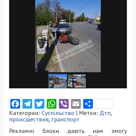
Facebook
Telegram
Twitter
WhatsApp
Viber
Email
Поділити
Категории:
Суспільство
| Метки:
Дтп
,
происшествия
,
транспорт
Рекламні блоки дають нам змогу