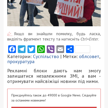
Якщо ви знайшли помилку, будь ласка,
виділіть фрагмент тексту та натисніть
Ctrl+Enter
.
Facebook
Telegram
Twitter
WhatsApp
Viber
Email
Поділити
Категории:
Суспільство
| Метки:
облсовет
,
прокуратура
Рекламні блоки дають нам змогу
залишатися незалежними ЗМІ, а вам -
отримувати найсвіжіші новини під ними.
Приєднуйтесь також до 49000 в Google News. Слідкуйте
за останніми новинами!