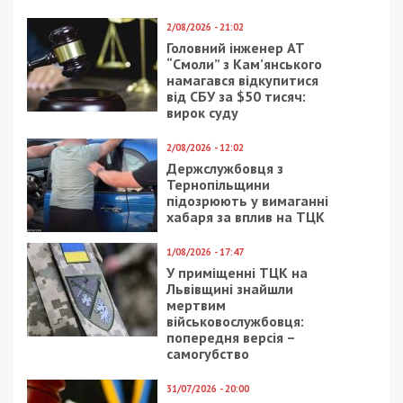
2/08/2026 - 21:02
Головний інженер АТ
“Смоли” з Кам’янського
намагався відкупитися
від СБУ за $50 тисяч:
вирок суду
2/08/2026 - 12:02
Держслужбовця з
Тернопільщини
підозрюють у вимаганні
хабаря за вплив на ТЦК
1/08/2026 - 17:47
У приміщенні ТЦК на
Львівщині знайшли
мертвим
військовослужбовця:
попередня версія –
самогубство
31/07/2026 - 20:00