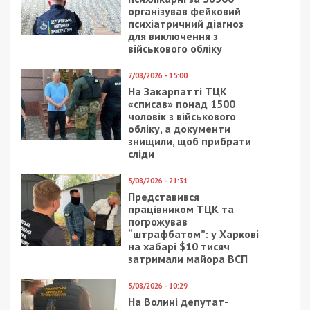
організував фейковий
психіатричний діагноз
для виключення з
військового обліку
7/08/2026 - 15:00
На Закарпатті ТЦК
«списав» понад 1500
чоловік з військового
обліку, а документи
знищили, щоб прибрати
сліди
5/08/2026 - 21:31
Представився
працівником ТЦК та
погрожував
“штрафбатом”: у Харкові
на хабарі $10 тисяч
затримали майора ВСП
5/08/2026 - 10:29
На Волині депутат-