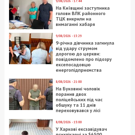
9/08/2026 - 17:44
На Київщині заступника
голови ВЛК районного
ТЦК викрили на
вимаганні хабаря
9/08/2026 - 13:29
9-річна дівчинка загинула
від удару струмом
дорогою до церкви:
повідомлено про підозру
ексепосадовцю
енергопідприємства
8/08/2026 - 21:00
На Буковині чоловік
поранив двох
поліцейських під час
обшуку та 11 днів
переховувався у лісі
8/08/2026 - 15:00
У Харкові ексзавідувач
психлікарні за $6500