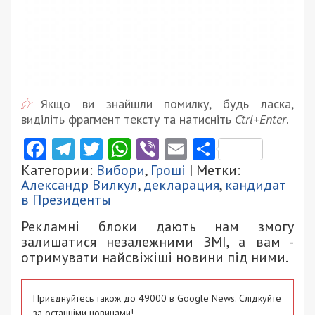
Якщо ви знайшли помилку, будь ласка,
виділіть фрагмент тексту та натисніть
Ctrl+Enter
.
Facebook
Telegram
Twitter
WhatsApp
Viber
Email
Поділити
Категории:
Вибори
,
Гроші
| Метки:
Александр Вилкул
,
декларация
,
кандидат
в Президенты
Рекламні блоки дають нам змогу
залишатися незалежними ЗМІ, а вам -
отримувати найсвіжіші новини під ними.
Приєднуйтесь також до 49000 в Google News. Слідкуйте
за останніми новинами!