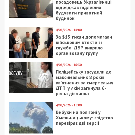
посадовець Укрзалізниці
відряджав підлеглих
будувати приватний
будинок
4/08/2026 - 18:00
За $13 тисяч допомагали
військовим втекти зі
служби: ДБР викрило
організовану групу
4/08/2026 - 16:30
Поліцейську засудили до
максимальних 8 років
ув’язнення за смертельну
ДТП, у якій загинула 6-
річна дівчинка
4/08/2026 - 15:00
Вибухи на полігоні у
Хмельницькому: слідство
перевіряє дві версії