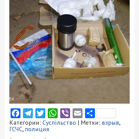
Facebook
Telegram
Twitter
WhatsApp
Viber
Email
Поділити
Категории:
Суспільство
| Метки:
взрыв
,
ГСЧС
,
полиция