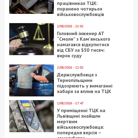
працівниках ТЦК:
поранено чотирьох
військовослужбовців
2/08/2026 - 21:02
Головний інженер АТ
“Смоли” з Кам’янського
намагався відкупитися
від СБУ за $50 тисяч:
вирок суду
2/08/2026 - 12:02
Держслужбовця з
Тернопільщини
підозрюють у вимаганні
хабаря за вплив на ТЦК
1/08/2026 - 17:47
У приміщенні ТЦК на
Львівщині знайшли
мертвим
військовослужбовця:
попередня версія –
самогубство