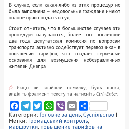
В случае, если какая-либо из этих процедур не
была выполнена – недовольные граждане имеют
полное право подать в суд.
Стоит отметить, что в большинстве случаев эти
процедуры нарушаются, более того последние
два года депутатская комиссия по вопросам
транспорта активно содействует перевозчикам в
повышении тарифов, что создает серьезные
основания для возмущения небезразличных
жителей Днепра
Якщо ви знайшли помилку, будь ласка,
виділіть фрагмент тексту та натисніть
Ctrl+Enter
.
Facebook
Telegram
Twitter
WhatsApp
Viber
Email
Поділити
Категории:
Головне за день
,
Суспільство
|
Метки:
Громадський контроль
,
маршрутки
,
повышение тарифов на