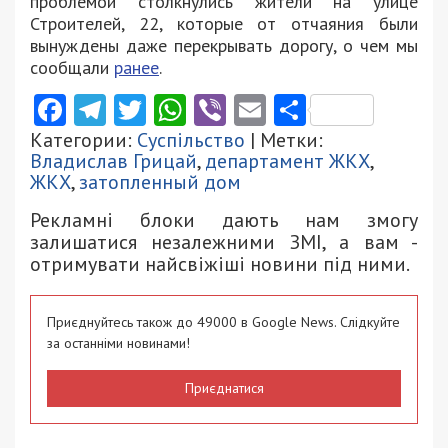
проблемой столкнулись жители на улице
Строителей, 22, которые от отчаяния были
вынуждены даже перекрывать дорогу, о чем мы
сообщали
ранее
.
Facebook
Telegram
Twitter
WhatsApp
Viber
Email
Поділити
Категории:
Суспільство
| Метки:
Владислав Грицай
,
департамент ЖКХ
,
ЖКХ
,
затопленный дом
Рекламні блоки дають нам змогу
залишатися незалежними ЗМІ, а вам -
отримувати найсвіжіші новини під ними.
Приєднуйтесь також до 49000 в Google News. Слідкуйте
за останніми новинами!
Приєднатися