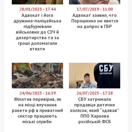
28/01/2025 - 17:44
17/07/2019 - 11:00
Адвокат і його
Адвокат заявил, что
дружина-поліцейська
Порошенко не явится
підбурювали
на допрос в ГБР
військових до СЗЧ й
дезертирства та за
гроші допомагали
втекти
24/06/2023 - 16:39
26/07/2025 - 17:38
Філатов перевірив, як
СБУ затримала
на місці влучання
продавця дитячих
ракети рф в приватний
колясок, який “здавав”
сектор працюють
ППО Харкова
міські служби
російській ФСБ