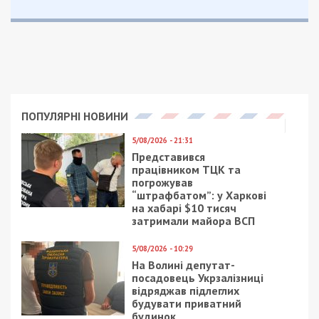
ПОПУЛЯРНІ НОВИНИ
5/08/2026 - 21:31
Представився
працівником ТЦК та
погрожував
“штрафбатом”: у Харкові
на хабарі $10 тисяч
затримали майора ВСП
5/08/2026 - 10:29
На Волині депутат-
посадовець Укрзалізниці
відряджав підлеглих
будувати приватний
будинок