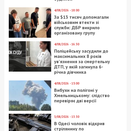
4/08/2026 - 18:00
За $13 тисяч допомагали
військовим втекти зі
служби: ДБР викрило
організовану групу
4/08/2026 - 16:30
Поліцейську засудили до
максимальних 8 років
ув’язнення за смертельну
ДТП, у якій загинула 6-
річна дівчинка
4/08/2026 - 15:00
Вибухи на полігоні у
Хмельницькому: слідство
перевіряє дві версії
3/08/2026 - 13:30
В Одесі чоловік відкрив
стрілянину по